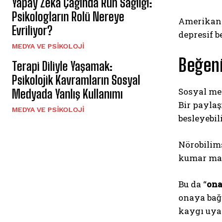
Yapay Zekâ Çağında Ruh Sağlığı:
Psikologların Rolü Nereye
Amerikan 
Evriliyor?
depresif b
MEDYA VE PSIKOLOJI
Beğen
Terapi Diliyle Yaşamak:
Psikolojik Kavramların Sosyal
Sosyal med
Medyada Yanlış Kullanımı
Bir paylaş
MEDYA VE PSIKOLOJI
besleyebil
Nörobilims
kumar maki
Bu da “
ona
onaya bağl
kaygı uyan