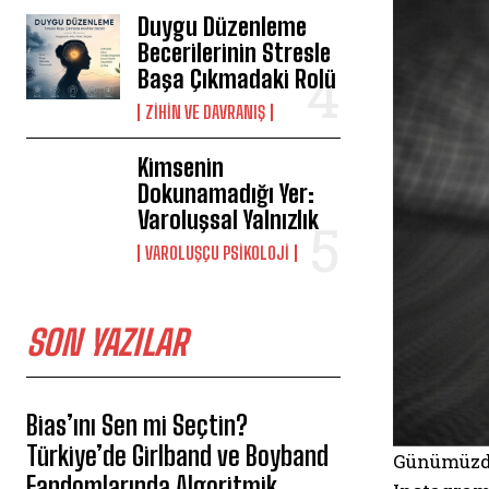
Duygu Düzenleme
Becerilerinin Stresle
Başa Çıkmadaki Rolü
⁠ZIHIN VE DAVRANIŞ
Kimsenin
Dokunamadığı Yer:
Varoluşsal Yalnızlık
VAROLUŞÇU PSIKOLOJI
SON YAZILAR
Bias’ını Sen mi Seçtin?
Türkiye’de Girlband ve Boyband
Günümüzde 
Fandomlarında Algoritmik