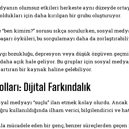
yanın olumsuz etkileri herkeste aynı düzeyde ortaya
oldukları için daha kırılgan bir grubu oluşturuyor.
e “ben kimim?” sorusu sıkça sorulurken, sosyal med
aşarı öyküleri, bu sorgulamayı daha da zorlaştırabili
ygı bozukluğu, depresyon veya düşük özgüven geçmiş
 daha açık hale geliyor. Bu gruplar için sosyal medya
artıran bir kaynak haline gelebiliyor.
olları: Dijital Farkındalık
syal medyayı “suçlu” ilan etmek kolay olurdu. Ancak
oğru kullanıldığında ilham verici, bilgilendirici ve hat
a mücadele eden bir genç, benzer süreçlerden geçen in