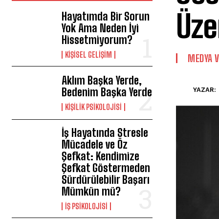
Üze
Hayatımda Bir Sorun
Yok Ama Neden İyi
Hissetmiyorum?
KIŞISEL GELIŞIM
MEDYA V
Aklım Başka Yerde,
Bedenim Başka Yerde
YAZAR:
KIŞILIK PSIKOLOJISI
İş Hayatında Stresle
Mücadele ve Öz
Şefkat: Kendimize
Şefkat Göstermeden
Sürdürülebilir Başarı
Mümkün mü?
İŞ PSIKOLOJISI