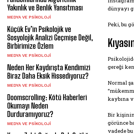
Instagram’
Yakınlık ve Benlik Yansıtması
dünyayı g
MEDYA VE PSIKOLOJI
Peki, bu 
Küçük Ev’in Psikolojik ve
Sosyolojik Analizi Geçmişe Değil,
Kıyasın
Birbirimize Özlem
MEDYA VE PSIKOLOJI
Psikolojid
Neden Her Kaydırışta Kendimizi
gereği ken
Biraz Daha Eksik Hissediyoruz?
Normal şar
MEDYA VE PSIKOLOJI
“mükemmel
Doomscrolling: Kötü Haberleri
kaybına ve
Okumayı Neden
Durduramıyoruz?
Bir kişini
görünce ba
MEDYA VE PSIKOLOJI
vadede bu 