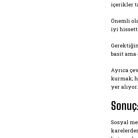
içerikler 
Önemli ol
iyi hisset
Gerektiğin
basit ama 
Ayrıca çev
kurmak; ho
yer alıyor.
Sonuç:
Sosyal med
karelerde