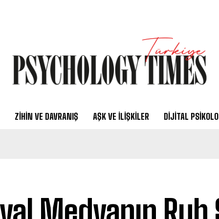
ZIHIN VE DAVRANIŞ
AŞK VE İLIŞKILER
DIJITAL PSIKOLO
yal Medyanın Ruh 