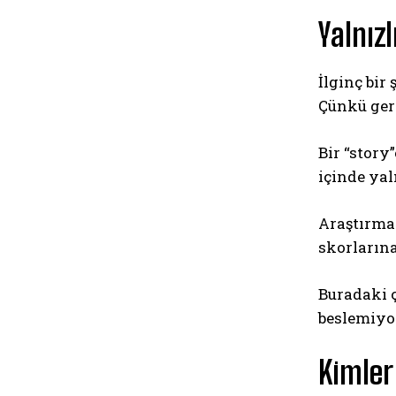
Yalnızl
İlginç bir
Çünkü gerç
Bir “story
içinde yal
Araştırma
skorlarına
Buradaki ç
beslemiyo
Kimler