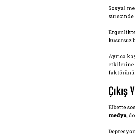
Sosyal med
sürecinde 
Ergenlikt
kusursuz b
Ayrıca ka
etkilerine
faktörünü 
Çıkış Y
Elbette so
medya
, d
Depresyonl