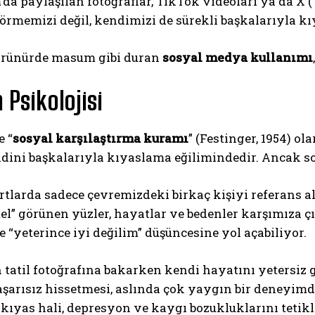
da paylaşılan fotoğraflar, TikTok videoları ya da X 
örmemizi değil, kendimizi de sürekli başkalarıyla k
görünürde masum gibi duran
sosyal medya kullanımı
 Psikolojisi
e “
sosyal karşılaştırma kuramı
” (Festinger, 1954) ol
dini başkalarıyla kıyaslama eğilimindedir. Ancak so
tlarda sadece çevremizdeki birkaç kişiyi referans a
” görünen yüzler, hayatlar ve bedenler karşımıza çı
 “yeterince iyi değilim” düşüncesine yol açabiliyor.
n tatil fotoğrafına bakarken kendi hayatını yetersiz
şarısız hissetmesi, aslında çok yaygın bir deneyimd
kıyas hali, depresyon ve kaygı bozukluklarını tetikl