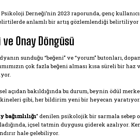
Psikoloji Derneği’nin 2023 raporunda, genç kullanı
elirtilerde anlamlı bir artış gözlemlendiği belirtiliyor
i ve Onay Döngüsü
yanın sunduğu “beğeni” ve “yorum” butonları, dopamin
ABONE OL
ımımızın çok fazla beğeni alması kısa süreli bir haz 
iyor.
Gizlilik politikasını
okudum, onaylıyorum.
el açıdan bakıldığında bu durum, beynin ödül merke
neleri gibi, her bildirim yeni bir heyecan yaratıyor
y bağımlılığı
” denilen psikolojik bir sarmala sebep o
adığında, içsel tatmin duygusu giderek azalıyor. Ken
dırır hale gelebiliyor.