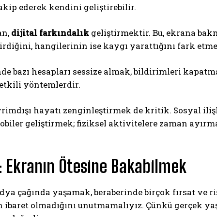
takip ederek kendini geliştirebilir.
an,
dijital farkındalık
geliştirmektir. Bu, ekrana bakm
tirdiğini, hangilerinin ise kaygı yarattığını fark etm
de bazı hesapları sessize almak, bildirimleri kapat
etkili yöntemlerdir.
rimdışı hayatı zenginleştirmek de kritik. Sosyal iliş
biler geliştirmek; fiziksel aktivitelere zaman ayır
 Ekranın Ötesine Bakabilmek
ya çağında yaşamak, beraberinde birçok fırsat ve risk
n ibaret olmadığını unutmamalıyız. Çünkü gerçek y