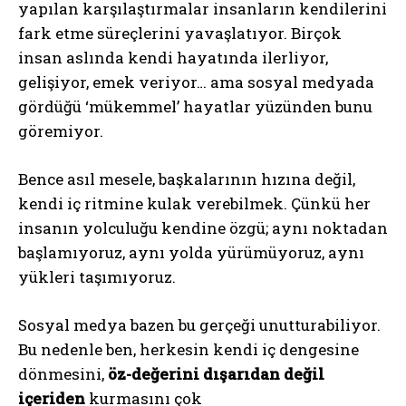
yapılan karşılaştırmalar insanların kendilerini
fark etme süreçlerini yavaşlatıyor. Birçok
insan aslında kendi hayatında ilerliyor,
gelişiyor, emek veriyor… ama sosyal medyada
gördüğü ‘mükemmel’ hayatlar yüzünden bunu
göremiyor.
Bence asıl mesele, başkalarının hızına değil,
kendi iç ritmine kulak verebilmek. Çünkü her
insanın yolculuğu kendine özgü; aynı noktadan
başlamıyoruz, aynı yolda yürümüyoruz, aynı
ABONE OL
yükleri taşımıyoruz.
Gizlilik politikasını
okudum, onaylıyorum.
Sosyal medya bazen bu gerçeği unutturabiliyor.
Bu nedenle ben, herkesin kendi iç dengesine
dönmesini,
öz-değerini dışarıdan değil
içeriden
kurmasını çok