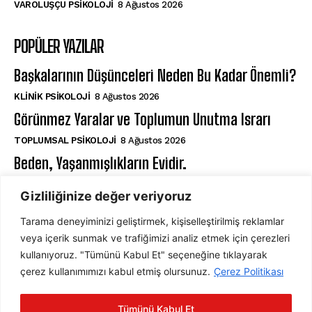
VAROLUŞÇU PSIKOLOJI
8 Ağustos 2026
POPÜLER YAZILAR
Başkalarının Düşünceleri Neden Bu Kadar Önemli?
KLINIK PSIKOLOJI
8 Ağustos 2026
Görünmez Yaralar ve Toplumun Unutma Israrı
TOPLUMSAL PSIKOLOJI
8 Ağustos 2026
Beden, Yaşanmışlıkların Evidir.
VAROLUŞÇU PSIKOLOJI
8 Ağustos 2026
Gizliliğinize değer veriyoruz
Tarama deneyiminizi geliştirmek, kişiselleştirilmiş reklamlar
ABONE OL
veya içerik sunmak ve trafiğimizi analiz etmek için çerezleri
kullanıyoruz. "Tümünü Kabul Et" seçeneğine tıklayarak
çerez kullanımımızı kabul etmiş olursunuz.
Çerez Politikası
ABONE OL
Tümünü Kabul Et