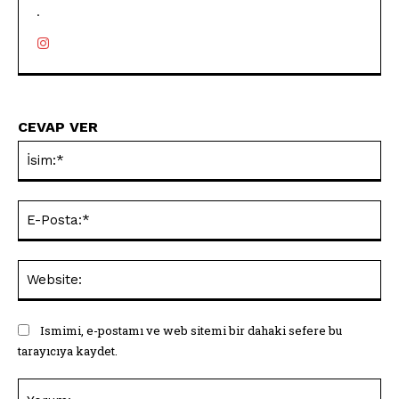
.
CEVAP VER
İsi
E-
Pos
Web
Ismimi, e-postamı ve web sitemi bir dahaki sefere bu
tarayıcıya kaydet.