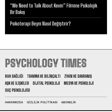
“We Need to Talk About Kevin” Filmine Psikolojik
Bir Bakış
Psikoterapi Beyni Nasıl Değiştirir?
PSYCHOLOGY TIMES
RUH SAĞLIĞI
TRAVMA VE BILINÇALTI
ZIHIN VE DAVRANIŞ
AŞK VE İLIŞKILER
DIJITAL PSIKOLOJI
MEDYA VE PSIKOLOJI
SUÇ PSIKOLOJISI
HAKKIMIZDA
GIZLILIK POLITIKASI
ABONELIK