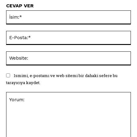
CEVAP VER
İsi
E-
Pos
Web
Ismimi, e-postamı ve web sitemi bir dahaki sefere bu
tarayıcıya kaydet.