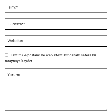
İsi
E-
Pos
Web
Ismimi, e-postamı ve web sitemi bir dahaki sefere bu
tarayıcıya kaydet.