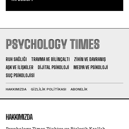
PSYCHOLOGY TIMES
RUH SAĞLIĞI
TRAVMA VE BILINÇALTI
ZIHIN VE DAVRANIŞ
AŞK VE İLIŞKILER
DIJITAL PSIKOLOJI
MEDYA VE PSIKOLOJI
SUÇ PSIKOLOJISI
HAKKIMIZDA
GIZLILIK POLITIKASI
ABONELIK
HAKKIMIZDA
Psychology Times Türkiye ve Birleşik Krallık