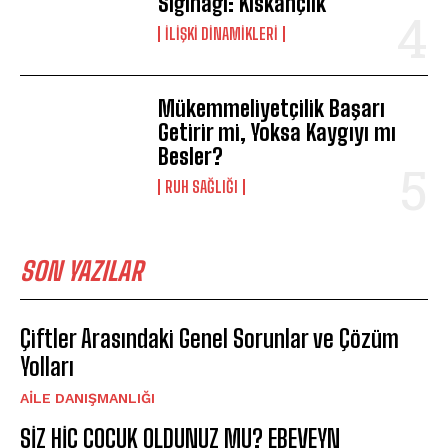
Sığınağı: Kıskançlık
İLIŞKI DINAMIKLERI
Mükemmeliyetçilik Başarı
Getirir mi, Yoksa Kaygıyı mı
Besler?
⁠RUH SAĞLIĞI
SON YAZILAR
Çiftler Arasındaki Genel Sorunlar ve Çözüm
Yolları
AILE DANIŞMANLIĞI
SİZ HİÇ ÇOCUK OLDUNUZ MU? EBEVEYN