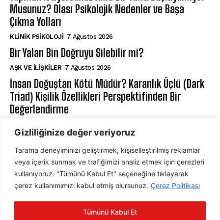
Musunuz? Olası Psikolojik Nedenler ve Başa
Çıkma Yolları
KLINIK PSIKOLOJI
7 Ağustos 2026
Bir Yalan Bin Doğruyu Silebilir mi?
AŞK VE İLIŞKILER
7 Ağustos 2026
İnsan Doğuştan Kötü Müdür? Karanlık Üçlü (Dark
Triad) Kişilik Özellikleri Perspektifinden Bir
Değerlendirme
KIŞILIK PSIKOLOJISI
7 Ağustos 2026
Gizliliğinize değer veriyoruz
Tarama deneyiminizi geliştirmek, kişiselleştirilmiş reklamlar
ABONE OL
veya içerik sunmak ve trafiğimizi analiz etmek için çerezleri
kullanıyoruz. "Tümünü Kabul Et" seçeneğine tıklayarak
çerez kullanımımızı kabul etmiş olursunuz.
Çerez Politikası
ABONE OL
Tümünü Kabul Et