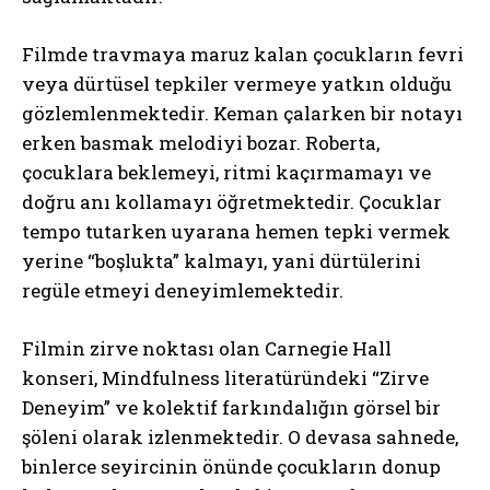
Filmde travmaya maruz kalan çocukların fevri
ABONE OL
veya dürtüsel tepkiler vermeye yatkın olduğu
gözlemlenmektedir. Keman çalarken bir notayı
Gizlilik politikasını
okudum, onaylıyorum.
erken basmak melodiyi bozar. Roberta,
çocuklara beklemeyi, ritmi kaçırmamayı ve
doğru anı kollamayı öğretmektedir. Çocuklar
tempo tutarken uyarana hemen tepki vermek
yerine “boşlukta” kalmayı, yani dürtülerini
regüle etmeyi deneyimlemektedir.
Filmin zirve noktası olan Carnegie Hall
konseri, Mindfulness literatüründeki “Zirve
Deneyim” ve kolektif farkındalığın görsel bir
şöleni olarak izlenmektedir. O devasa sahnede,
binlerce seyircinin önünde çocukların donup