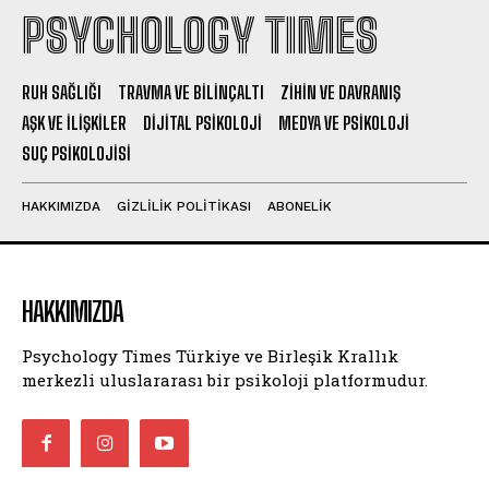
PSYCHOLOGY TIMES
RUH SAĞLIĞI
TRAVMA VE BILINÇALTI
ZIHIN VE DAVRANIŞ
AŞK VE İLIŞKILER
DIJITAL PSIKOLOJI
MEDYA VE PSIKOLOJI
SUÇ PSIKOLOJISI
HAKKIMIZDA
GIZLILIK POLITIKASI
ABONELIK
HAKKIMIZDA
Psychology Times Türkiye ve Birleşik Krallık
merkezli uluslararası bir psikoloji platformudur.