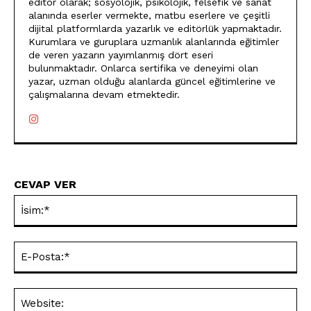
editör olarak; sosyolojik, psikolojik, felsefik ve sanat
alanında eserler vermekte, matbu eserlere ve çeşitli
dijital platformlarda yazarlık ve editörlük yapmaktadır.
Kurumlara ve guruplara uzmanlık alanlarında eğitimler
de veren yazarın yayımlanmış dört eseri
bulunmaktadır. Onlarca sertifika ve deneyimi olan
yazar, uzman olduğu alanlarda güncel eğitimlerine ve
çalışmalarına devam etmektedir.
CEVAP VER
İsi
E-
Pos
Web