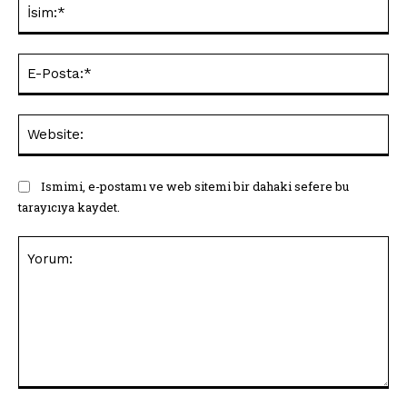
İsi
E-
Pos
Web
Ismimi, e-postamı ve web sitemi bir dahaki sefere bu
tarayıcıya kaydet.
Yorum: