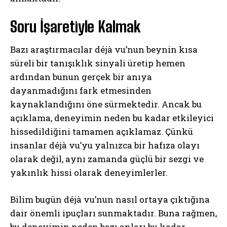
Soru İşaretiyle Kalmak
Bazı araştırmacılar déjà vu’nun beynin kısa
süreli bir tanışıklık sinyali üretip hemen
ardından bunun gerçek bir anıya
dayanmadığını fark etmesinden
kaynaklandığını öne sürmektedir. Ancak bu
açıklama, deneyimin neden bu kadar etkileyici
hissedildiğini tamamen açıklamaz. Çünkü
insanlar déjà vu’yu yalnızca bir hafıza olayı
olarak değil, aynı zamanda güçlü bir sezgi ve
yakınlık hissi olarak deneyimlerler.
ABONE OL
Bilim bugün déjà vu’nun nasıl ortaya çıktığına
Gizlilik politikasını
okudum, onaylıyorum.
dair önemli ipuçları sunmaktadır. Buna rağmen,
bu deneyimin neden bazı anları bu kadar