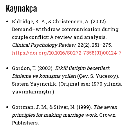
Kaynakça
Eldridge, K. A., & Christensen, A. (2002).
ABONE OL
Demand–withdraw communication during
couple conflict: A review and analysis.
Gizlilik politikasını
okudum, onaylıyorum.
Clinical Psychology Review
, 22(2), 251–275.
https://doi.org/10.1016/S0272-7358(01)00124-7
Gordon, T. (2003).
Etkili iletişim becerileri:
Dinleme ve konuşma yolları
(Çev. S. Yücesoy).
Sistem Yayıncılık. (Orijinal eser 1970 yılında
yayımlanmıştır.)
Gottman, J. M., & Silver, N. (1999).
The seven
principles for making marriage work
. Crown
Publishers.