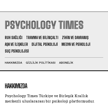
PSYCHOLOGY TIMES
RUH SAĞLIĞI
TRAVMA VE BILINÇALTI
ZIHIN VE DAVRANIŞ
AŞK VE İLIŞKILER
DIJITAL PSIKOLOJI
MEDYA VE PSIKOLOJI
SUÇ PSIKOLOJISI
HAKKIMIZDA
GIZLILIK POLITIKASI
ABONELIK
HAKKIMIZDA
Psychology Times Türkiye ve Birleşik Krallık
merkezli uluslararası bir psikoloji platformudur.