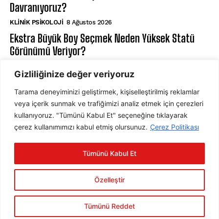
Davranıyoruz?
KLINIK PSIKOLOJI
8 Ağustos 2026
Ekstra Büyük Boy Seçmek Neden Yüksek Statü
Görünümü Veriyor?
DAVRANIŞ PSIKOLOJISI
7 Ağustos 2026
Gizliliğinize değer veriyoruz
Tarama deneyiminizi geliştirmek, kişiselleştirilmiş reklamlar
ABONE OL
veya içerik sunmak ve trafiğimizi analiz etmek için çerezleri
kullanıyoruz. "Tümünü Kabul Et" seçeneğine tıklayarak
çerez kullanımımızı kabul etmiş olursunuz.
Çerez Politikası
ABONE OL
Tümünü Kabul Et
Gizlilik Politikasını
okudum, onaylıyorum.
Özelleştir
Tümünü Reddet
2025 © Psychology Times Türkiye Tüm hakları saklıdır.