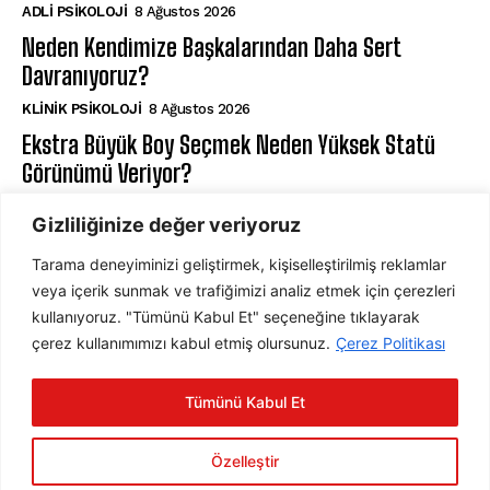
ADLI PSIKOLOJI
8 Ağustos 2026
Neden Kendimize Başkalarından Daha Sert
Davranıyoruz?
KLINIK PSIKOLOJI
8 Ağustos 2026
Ekstra Büyük Boy Seçmek Neden Yüksek Statü
Görünümü Veriyor?
DAVRANIŞ PSIKOLOJISI
7 Ağustos 2026
Gizliliğinize değer veriyoruz
Tarama deneyiminizi geliştirmek, kişiselleştirilmiş reklamlar
ABONE OL
veya içerik sunmak ve trafiğimizi analiz etmek için çerezleri
kullanıyoruz. "Tümünü Kabul Et" seçeneğine tıklayarak
çerez kullanımımızı kabul etmiş olursunuz.
Çerez Politikası
ABONE OL
Tümünü Kabul Et
Gizlilik Politikasını
okudum, onaylıyorum.
Özelleştir