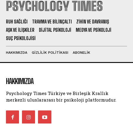
PSYCHOLOGY TIMES
RUH SAĞLIĞI
TRAVMA VE BILINÇALTI
ZIHIN VE DAVRANIŞ
AŞK VE İLIŞKILER
DIJITAL PSIKOLOJI
MEDYA VE PSIKOLOJI
SUÇ PSIKOLOJISI
HAKKIMIZDA
GIZLILIK POLITIKASI
ABONELIK
HAKKIMIZDA
Psychology Times Türkiye ve Birleşik Krallık
merkezli uluslararası bir psikoloji platformudur.