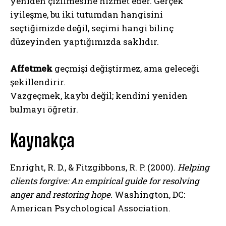
yeniden çizilmesine hizmet eder. Gerçek
iyileşme, bu iki tutumdan hangisini
ABONE OL
seçtiğimizde değil, seçimi hangi bilinç
Gizlilik politikasını
okudum, onaylıyorum.
düzeyinden yaptığımızda saklıdır.
Affetmek
geçmişi değiştirmez, ama geleceği
şekillendirir.
Vazgeçmek, kaybı değil; kendini yeniden
bulmayı öğretir.
Kaynakça
Enright, R. D., & Fitzgibbons, R. P. (2000).
Helping
clients forgive: An empirical guide for resolving
anger and restoring hope.
Washington, DC:
American Psychological Association.