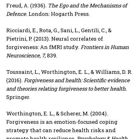
Freud, A. (1936).
The Ego and the Mechanisms of
Defence.
London: Hogarth Press.
Ricciardi, E., Rota, G., Sani, L., Gentili, C., &
Pietrini, P. (2013). Neural correlates of
forgiveness: An fMRI study.
Frontiers in Human
Neuroscience, 7,
839.
Toussaint, L., Worthington, E. L., & Williams, D. R.
(2016).
Forgiveness and health: Scientific evidence
and theories relating forgiveness to better health.
Springer.
Worthington, E. L., & Scherer, M. (2004).
Forgiveness is an emotion-focused coping
strategy that can reduce health risks and
promote health resilience.
Psychology & Health,