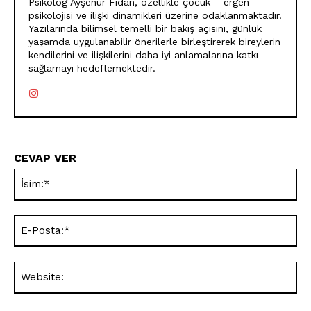
Psikolog Ayşenur Fidan, özellikle çocuk – ergen
psikolojisi ve ilişki dinamikleri üzerine odaklanmaktadır.
Yazılarında bilimsel temelli bir bakış açısını, günlük
yaşamda uygulanabilir önerilerle birleştirerek bireylerin
kendilerini ve ilişkilerini daha iyi anlamalarına katkı
sağlamayı hedeflemektedir.
CEVAP VER
İsi
E-
Pos
Web