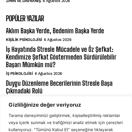
⁠ZIHIN VE DAVRANIŞ
6 Ağustos 2026
POPÜLER YAZILAR
Aklım Başka Yerde, Bedenim Başka Yerde
KIŞILIK PSIKOLOJISI
6 Ağustos 2026
İş Hayatında Stresle Mücadele ve Öz Şefkat:
Kendimize Şefkat Göstermeden Sürdürülebilir
Başarı Mümkün mü?
İŞ PSIKOLOJISI
6 Ağustos 2026
Duygu Düzenleme Becerilerinin Stresle Başa
Çıkmadaki Rolü
⁠ZIHIN VE DAVRANIŞ
6 Ağustos 2026
Gizliliğinize değer veriyoruz
Tarama deneyiminizi geliştirmek, kişiselleştirilmiş reklamlar
ABONE OL
veya içerik sunmak ve trafiğimizi analiz etmek için çerezleri
kullanıyoruz. "Tümünü Kabul Et" seçeneğine tıklayarak