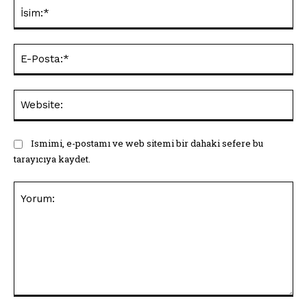
İsi
E-
Pos
Web
Ismimi, e-postamı ve web sitemi bir dahaki sefere bu
tarayıcıya kaydet.
Yorum: