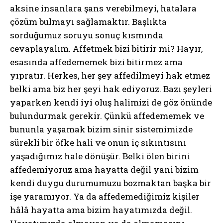
aksine insanlara şans verebilmeyi, hatalara
çözüm bulmayı sağlamaktır. Başlıkta
sorduğumuz soruyu sonuç kısmında
cevaplayalım. Affetmek bizi bitirir mi? Hayır,
esasında affedememek bizi bitirmez ama
yıpratır. Herkes, her şey affedilmeyi hak etmez
belki ama biz her şeyi hak ediyoruz. Bazı şeyleri
yaparken kendi iyi oluş halimizi de göz önünde
bulundurmak gerekir. Çünkü affedememek ve
bununla yaşamak bizim sinir sistemimizde
sürekli bir öfke hali ve onun iç sıkıntısını
yaşadığımız hale dönüşür. Belki ölen birini
ABONE OL
affedemiyoruz ama hayatta değil yani bizim
kendi duygu durumumuzu bozmaktan başka bir
Gizlilik politikasını
okudum, onaylıyorum.
işe yaramıyor. Ya da affedemediğimiz kişiler
hâlâ hayatta ama bizim hayatımızda değil.