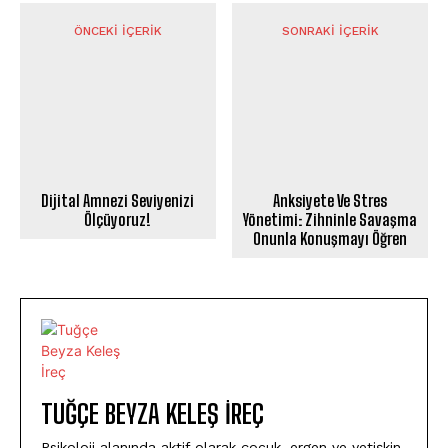
ÖNCEKI İÇERIK
SONRAKI İÇERIK
Dijital Amnezi Seviyenizi
Anksiyete Ve Stres
Ölçüyoruz!
Yönetimi: Zihninle Savaşma
Onunla Konuşmayı Öğren
TUĞÇE BEYZA KELEŞ İREÇ
Psikoloji alanında aktif olarak çocuk, ergen ve yetişkin