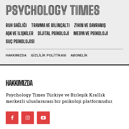
PSYCHOLOGY TIMES
RUH SAĞLIĞI
TRAVMA VE BILINÇALTI
ZIHIN VE DAVRANIŞ
AŞK VE İLIŞKILER
DIJITAL PSIKOLOJI
MEDYA VE PSIKOLOJI
SUÇ PSIKOLOJISI
HAKKIMIZDA
GIZLILIK POLITIKASI
ABONELIK
HAKKIMIZDA
Psychology Times Türkiye ve Birleşik Krallık
merkezli uluslararası bir psikoloji platformudur.