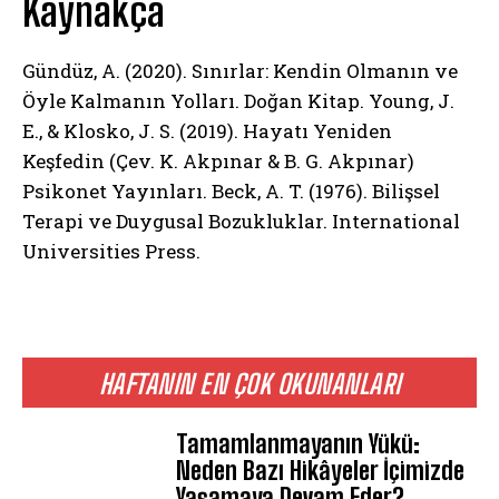
Kaynakça
ABONE OL
Gündüz, A. (2020). Sınırlar: Kendin Olmanın ve
Gizlilik politikasını
okudum, onaylıyorum.
Öyle Kalmanın Yolları. Doğan Kitap. Young, J.
E., & Klosko, J. S. (2019). Hayatı Yeniden
Keşfedin (Çev. K. Akpınar & B. G. Akpınar)
Psikonet Yayınları. Beck, A. T. (1976). Bilişsel
Terapi ve Duygusal Bozukluklar. International
Universities Press.
HAFTANIN EN ÇOK OKUNANLARI
Tamamlanmayanın Yükü:
Neden Bazı Hikâyeler İçimizde
Yaşamaya Devam Eder?