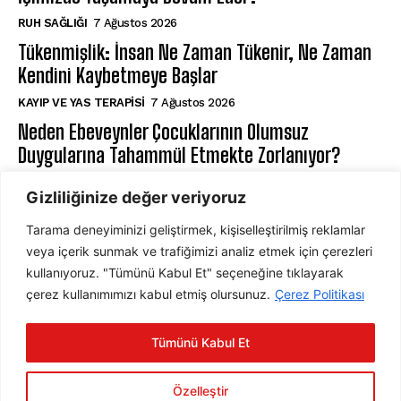
⁠RUH SAĞLIĞI
7 Ağustos 2026
Tükenmişlik: İnsan Ne Zaman Tükenir, Ne Zaman
Kendini Kaybetmeye Başlar
KAYIP VE YAS TERAPISI
7 Ağustos 2026
Neden Ebeveynler Çocuklarının Olumsuz
Duygularına Tahammül Etmekte Zorlanıyor?
EBEVEYN VE ÇOCUK PSIKOLOJISI
7 Ağustos 2026
Gizliliğinize değer veriyoruz
Tarama deneyiminizi geliştirmek, kişiselleştirilmiş reklamlar
ABONE OL
veya içerik sunmak ve trafiğimizi analiz etmek için çerezleri
kullanıyoruz. "Tümünü Kabul Et" seçeneğine tıklayarak
çerez kullanımımızı kabul etmiş olursunuz.
Çerez Politikası
ABONE OL
Tümünü Kabul Et
Gizlilik Politikasını
okudum, onaylıyorum.
Özelleştir