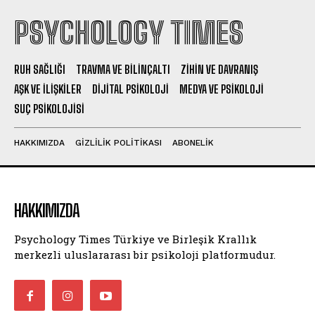
PSYCHOLOGY TIMES
RUH SAĞLIĞI
TRAVMA VE BILINÇALTI
ZIHIN VE DAVRANIŞ
AŞK VE İLIŞKILER
DIJITAL PSIKOLOJI
MEDYA VE PSIKOLOJI
SUÇ PSIKOLOJISI
HAKKIMIZDA
GIZLILIK POLITIKASI
ABONELIK
HAKKIMIZDA
Psychology Times Türkiye ve Birleşik Krallık
merkezli uluslararası bir psikoloji platformudur.