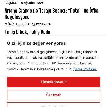
İLIŞKILER
10 Ağustos 2026
Ariana Grande ile Terapi Seansı: “Petal” ve Öfke
Regülasyonu
MÜZIK TERAPI
10 Ağustos 2026
Fahiş Erkek, Fahiş Kadın
AHLAK PSIKOLOJISI
10 Ağustos 2026
Gizliliğinize değer veriyoruz
Tarama deneyiminizi geliştirmek, kişiselleştirilmiş reklamlar
ABONE OL
veya içerik sunmak ve trafiğimizi analiz etmek için çerezleri
kullanıyoruz. "Tümünü Kabul Et" seçeneğine tıklayarak
çerez kullanımımızı kabul etmiş olursunuz.
Çerez Politikası
ABONE OL
Tümünü Kabul Et
Gizlilik Politikasını
okudum, onaylıyorum.
Özelleştir