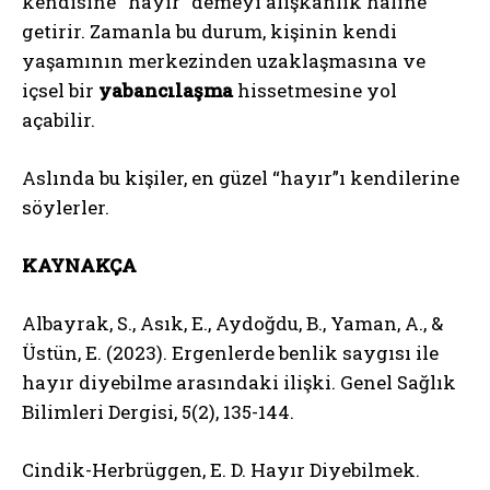
kendisine “hayır” demeyi alışkanlık haline
getirir. Zamanla bu durum, kişinin kendi
yaşamının merkezinden uzaklaşmasına ve
içsel bir
yabancılaşma
hissetmesine yol
açabilir.
Aslında bu kişiler, en güzel “hayır”ı kendilerine
söylerler.
KAYNAKÇA
Albayrak, S., Asık, E., Aydoğdu, B., Yaman, A., &
Üstün, E. (2023). Ergenlerde benlik saygısı ile
hayır diyebilme arasındaki ilişki. Genel Sağlık
Bilimleri Dergisi, 5(2), 135-144.
Cindik-Herbrüggen, E. D. Hayır Diyebilmek.