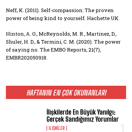
ABONE OL
Neff, K. (2011). Self-compassion: The proven
power of being kind to yourself. Hachette UK.
Gizlilik politikasını
okudum, onaylıyorum.
Hinton, A. O., McReynolds, M. R., Martinez, D.,
Shuler, H. D., & Termini, C. M. (2020). The power
of saying no. The EMBO Reports, 21(7),
EMBR202050918.
HAFTANIN EN ÇOK OKUNANLARI
İlişkilerde En Büyük Yanılgı:
Gerçek Sandığımız Yorumlar
İLIŞKILER