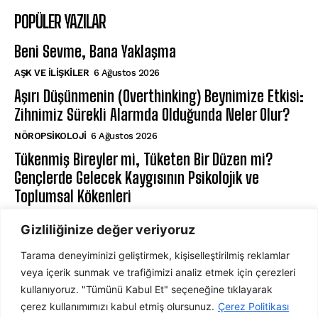
POPÜLER YAZILAR
Beni Sevme, Bana Yaklaşma
AŞK VE İLIŞKILER
6 Ağustos 2026
Aşırı Düşünmenin (Overthinking) Beynimize Etkisi:
Zihnimiz Sürekli Alarmda Olduğunda Neler Olur?
NÖROPSIKOLOJI
6 Ağustos 2026
Tükenmiş Bireyler mi, Tüketen Bir Düzen mi?
Gençlerde Gelecek Kaygısının Psikolojik ve
Toplumsal Kökenleri
GENÇ PSIKOLOJISI
6 Ağustos 2026
Gizliliğinize değer veriyoruz
Tarama deneyiminizi geliştirmek, kişiselleştirilmiş reklamlar
ABONE OL
veya içerik sunmak ve trafiğimizi analiz etmek için çerezleri
kullanıyoruz. "Tümünü Kabul Et" seçeneğine tıklayarak
çerez kullanımımızı kabul etmiş olursunuz.
Çerez Politikası