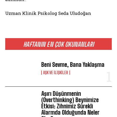
Uzman Klinik Psikolog Seda Uludoğan
HAFTANIN EN ÇOK OKUNANLARI
Beni Sevme, Bana Yaklaşma
AŞK VE İLIŞKILER
ABONE OL
Aşırı Düşünmenin
Gizlilik politikasını
okudum, onaylıyorum.
(Overthinking) Beynimize
Etkisi: Zihnimiz Sürekli
Alarmda Olduğunda Neler