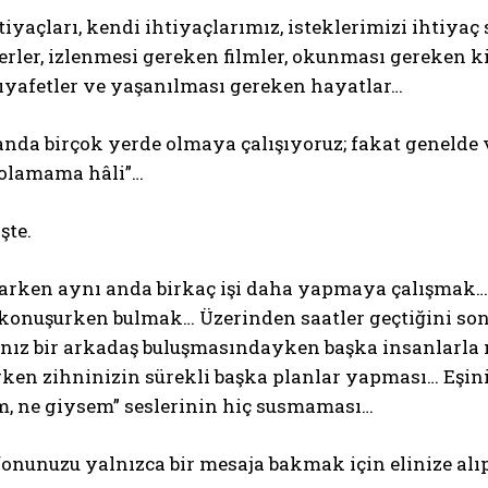
tiyaçları, kendi ihtiyaçlarımız, isteklerimizi ihtiya
erler, izlenmesi gereken filmler, okunması gereken 
ıyafetler ve yaşanılması gereken hayatlar…
nda birçok yerde olmaya çalışıyoruz; fakat genelde 
olamama hâli”…
şte.
aparken aynı anda birkaç işi daha yapmaya çalışmak…
 konuşurken bulmak… Üzerinden saatler geçtiğini so
ınız bir arkadaş buluşmasındayken başka insanlarla 
ken zihninizin sürekli başka planlar yapması… Eşini
m, ne giysem” seslerinin hiç susmaması…
fonunuzu yalnızca bir mesaja bakmak için elinize alı