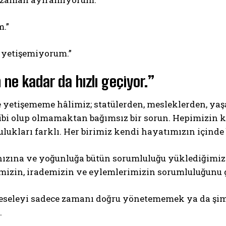
.”
e yetişemiyorum.”
ne kadar da hızlı geçiyor.”
e yetişememe hâlimiz; statülerden, mesleklerden, ya
ABONE OL
bi olup olmamaktan bağımsız bir sorun. Hepimizin ke
Gizlilik politikasını
okudum, onaylıyorum.
lukları farklı. Her birimiz kendi hayatımızın içinde
ızına ve yoğunluğa bütün sorumluluğu yüklediğimizd
imizin, irademizin ve eylemlerimizin sorumluluğunu
eseleyi sadece zamanı doğru yönetememek ya da şi
.