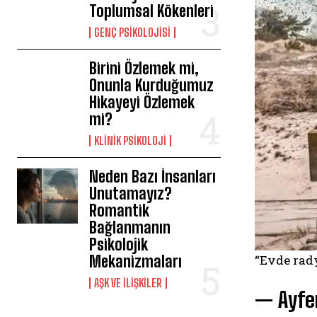
Toplumsal Kökenleri
GENÇ PSIKOLOJISI
Birini Özlemek mi,
Onunla Kurduğumuz
Hikayeyi Özlemek
mi?
KLINIK PSIKOLOJI
Neden Bazı İnsanları
Unutamayız?
Romantik
Bağlanmanın
Psikolojik
Mekanizmaları
“Evde rady
AŞK VE İLIŞKILER
— Ayfer