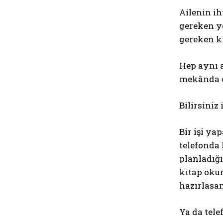
Ailenin ih
gereken y
gereken k
Hep aynı a
mekânda 
Bilirsiniz i
Bir işi y
telefonda
planladığ
kitap okur
hazırlasa
Ya da tele