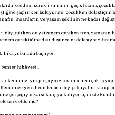
arda kendimi sürekli zamanın geçiş hızına, çocuklar
iştiğine şaşırırken buluyorum. Çocukken dolaştığım 
snafın, insanların ve yaşam şeklinin ne kadar değiş
rı düşünürken de yetişmem gereken tren, zamanın hı
tirmem gerektiğine dair düşünceler dolaşıyor zihni
k hikâye burada başlıyor.
 benzer hikâyesi…
ekli kendinizi yorgun, aynı zamanda hem çok iş yap
endinize yeni hedefler belirleyip, hayaller kurup bi
ız gerçeğiyle karşı karşıya kalıyor, içinizde kendin
pelesenk oldu mu?
 zaman ayıramıyorum.”