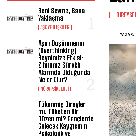
Beni Sevme, Bana
BIREYSE
Yaklaşma
AŞK VE İLIŞKILER
YAZAR:
Aşırı Düşünmenin
(Overthinking)
Beynimize Etkisi:
Zihnimiz Sürekli
Alarmda Olduğunda
Neler Olur?
NÖROPSIKOLOJI
Tükenmiş Bireyler
mi, Tüketen Bir
Düzen mi? Gençlerde
Gelecek Kaygısının
Psikolojik ve