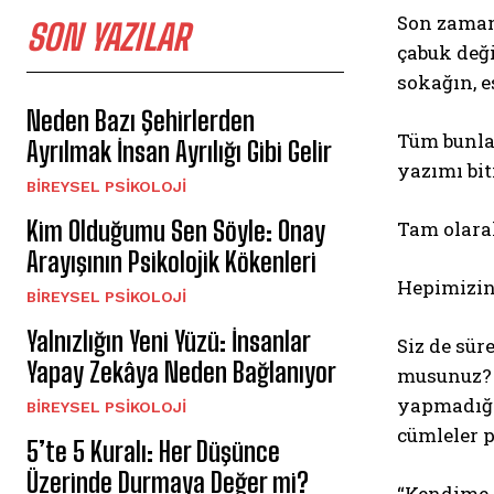
Son zamanl
SON YAZILAR
çabuk değ
sokağın, e
Neden Bazı Şehirlerden
Tüm bunla
Ayrılmak İnsan Ayrılığı Gibi Gelir
yazımı bi
BIREYSEL PSIKOLOJI
Kim Olduğumu Sen Söyle: Onay
Tam olara
Arayışının Psikolojik Kökenleri
Hepimizin
BIREYSEL PSIKOLOJI
Yalnızlığın Yeni Yüzü: İnsanlar
Siz de sür
Yapay Zekâya Neden Bağlanıyor
musunuz? K
yapmadığın
BIREYSEL PSIKOLOJI
cümleler 
5’te 5 Kuralı: Her Düşünce
Üzerinde Durmaya Değer mi?
“Kendime