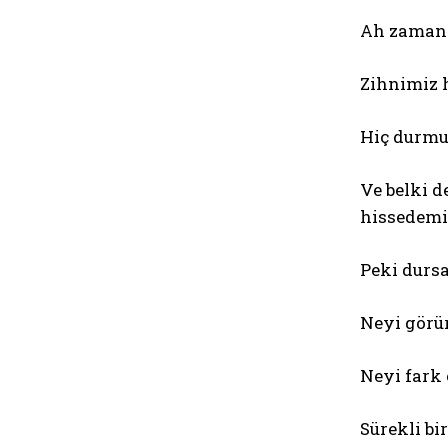
Ah zaman
Zihnimiz 
Hiç durmu
Ve belki d
hissedemi
Peki dursa
Neyi görü
Neyi fark 
Sürekli bi