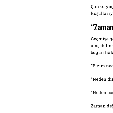
Çünkü yaşa
koşullarıy
“Zaman
Geçmişe g
ulaşabilm
bugün hâlâ
“Bizim ned
“Neden di
“Neden bo
Zaman deği