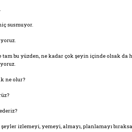
.
hiç susmuyor.
yoruz.
e tam bu yüzden, ne kadar çok şeyin içinde olsak da 
yoruz.
k ne olur?
rüz?
ederiz?
r şeyler izlemeyi, yemeyi, almayı, planlamayı bıraksa