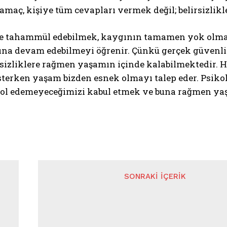
amaç, kişiye tüm cevapları vermek değil; belirsizlikle
iğe tahammül edebilmek, kaygının tamamen yok olmas
tına devam edebilmeyi öğrenir. Çünkü gerçek güvenli
irsizliklere rağmen yaşamın içinde kalabilmektedir. 
sterken yaşam bizden esnek olmayı talep eder. Psikol
rol edemeyeceğimizi kabul etmek ve buna rağmen y
SONRAKI İÇERIK