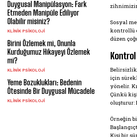
Duygusal Manipülasyon: Fark
zihnimizin
Etmeden Manipüle Ediliyor
Olabilir misiniz?
Sosyal med
kontrollü 
KLINIK PSIKOLOJI
düzen çoğ
Birini Özlemek mi, Onunla
Kurduğumuz Hikayeyi Özlemek
Kontrol
mi?
Belirsizli
KLINIK PSIKOLOJI
için süre
Yeme Bozuklukları: Bedenin
yönelir. K
Ötesinde Bir Duygusal Mücadele
Çünkü kiş
KLINIK PSIKOLOJI
oluşturur: 
Örneğin bi
Başlangıçt
Kişi bir s