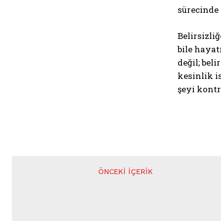
sürecinde 
Belirsizl
bile haya
değil; bel
kesinlik i
şeyi kont
ÖNCEKI İÇERIK