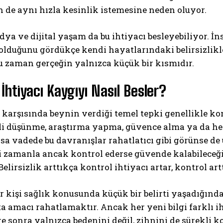
 de aynı hızla kesinlik istemesine neden oluyor.
ya ve dijital yaşam da bu ihtiyacı besleyebiliyor. İn
olduğunu gördükçe kendi hayatlarındaki belirsizlik
u zaman gerçeğin yalnızca küçük bir kısmıdır.
 İhtiyacı Kaygıyı Nasıl Besler?
ABONE OL
k karşısında beynin verdiği temel tepki genellikle ko
kli düşünme, araştırma yapma, güvence alma ya da he
Gizlilik politikasını
okudum, onaylıyorum.
ısa vadede bu davranışlar rahatlatıcı gibi görünse d
i zamanla ancak kontrol ederse güvende kalabileceği
Belirsizlik arttıkça kontrol ihtiyacı artar, kontrol art
r kişi sağlık konusunda küçük bir belirti yaşadığında
a amacı rahatlamaktır. Ancak her yeni bilgi farklı i
üre sonra yalnızca bedenini değil, zihnini de sürekli 