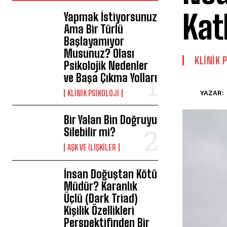
Kat
Yapmak İstiyorsunuz
Ama Bir Türlü
Başlayamıyor
Musunuz? Olası
KLINIK 
Psikolojik Nedenler
ve Başa Çıkma Yolları
KLINIK PSIKOLOJI
YAZAR:
Bir Yalan Bin Doğruyu
Silebilir mi?
AŞK VE İLIŞKILER
İnsan Doğuştan Kötü
Müdür? Karanlık
Üçlü (Dark Triad)
Kişilik Özellikleri
Perspektifinden Bir