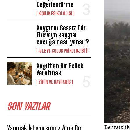
Değerlendirme
KIŞILIK PSIKOLOJISI
Kaygının Sessiz Dili:
Ebeveyn kaygısı
çocuğa nasıl yansır?
AILE VE ÇOCUK PSIKOLOJISI
Kağıttan Bir Bellek
Yaratmak
⁠ZIHIN VE DAVRANIŞ
SON YAZILAR
Belirsizli
Yapmak İstiyorsunuz Ama Bir