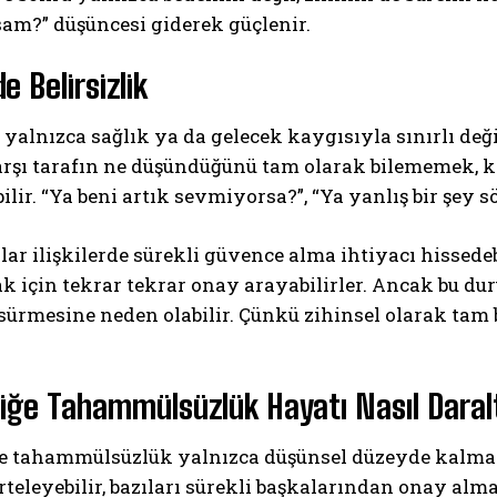
am?” düşüncesi giderek güçlenir.
de Belirsizlik
k yalnızca sağlık ya da gelecek kaygısıyla sınırlı değ
Karşı tarafın ne düşündüğünü tam olarak bilememek, 
ilir. “Ya beni artık sevmiyorsa?”, “Ya yanlış bir şey 
lar ilişkilerde sürekli güvence alma ihtiyacı hissedeb
 için tekrar tekrar onay arayabilirler. Ancak bu du
sürmesine neden olabilir. Çünkü zihinsel olarak ta
zliğe Tahammülsüzlük Hayatı Nasıl Daral
ğe tahammülsüzlük yalnızca düşünsel düzeyde kalmaz; 
teleyebilir, bazıları sürekli başkalarından onay alma 