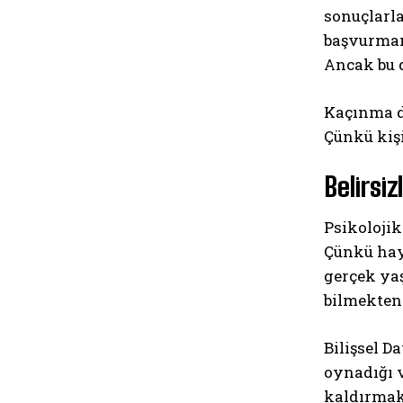
sonuçlarla
başvurmam
Ancak bu 
Kaçınma da
Çünkü kişi
Belirsi
Psikolojik
Çünkü hay
gerçek yaş
bilmekten 
Bilişsel D
oynadığı v
kaldırmak