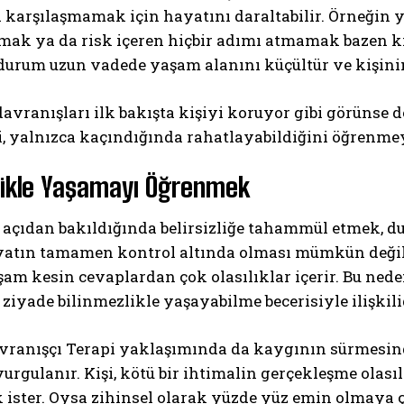
 karşılaşmamak için hayatını daraltabilir. Örneğin ye
ak ya da risk içeren hiçbir adımı atmamak bazen ki
durum uzun vadede yaşam alanını küçültür ve kişinin
vranışları ilk bakışta kişiyi koruyor gibi görünse d
, yalnızca kaçındığında rahatlayabildiğini öğrenmey
zlikle Yaşamayı Öğrenmek
 açıdan bakıldığında belirsizliğe tahammül etmek, du
atın tamamen kontrol altında olması mümkün değildi
am kesin cevaplardan çok olasılıklar içerir. Bu neden
ziyade bilinmezlikle yaşayabilme becerisiyle ilişkili
avranışçı Terapi yaklaşımında da kaygının sürmesind
urgulanır. Kişi, kötü bir ihtimalin gerçekleşme olası
 ister. Oysa zihinsel olarak yüzde yüz emin olmaya