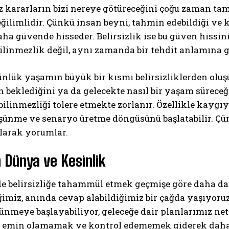
z kararların bizi nereye götüreceğini çoğu zaman ta
ilimlidir. Çünkü insan beyni, tahmin edebildiği ve
ha güvende hisseder. Belirsizlik ise bu güven hissini 
ilinmezlik değil, aynı zamanda bir tehdit anlamına ge
nlük yaşamın büyük bir kısmı belirsizliklerden oluşur.
in beklediğini ya da gelecekte nasıl bir yaşam sürec
ilinmezliği tolere etmekte zorlanır. Özellikle kaygıya
üşünme ve senaryo üretme döngüsünü başlatabilir. Ç
olarak yorumlar.
Dünya ve Kesinlik
 belirsizliğe tahammül etmek geçmişe göre daha da z
ğimiz, anında cevap alabildiğimiz bir çağda yaşıyoru
ünmeye başlayabiliyor, geleceğe dair planlarımız ne
 emin olamamak ve kontrol edememek giderek daha zo