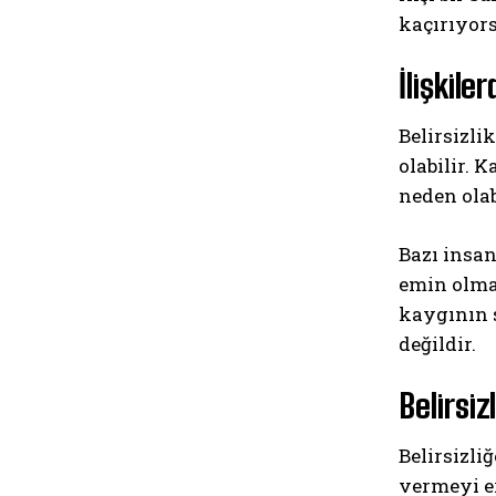
kaçırıyors
İlişkiler
Belirsizli
olabilir. 
neden olab
Bazı insan
emin olmak
kaygının 
değildir.
Belirsi
Belirsizli
vermeyi er