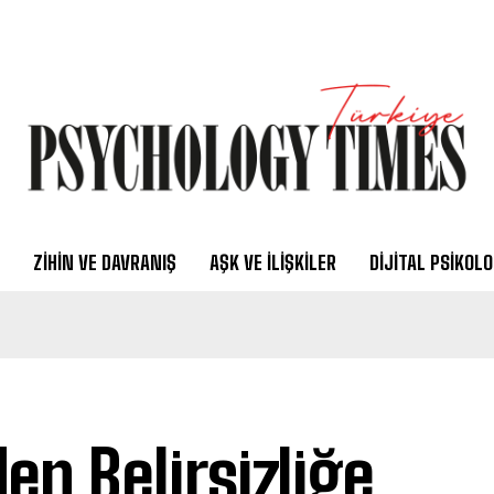
ZIHIN VE DAVRANIŞ
AŞK VE İLIŞKILER
DIJITAL PSIKOLO
en Belirsizliğe