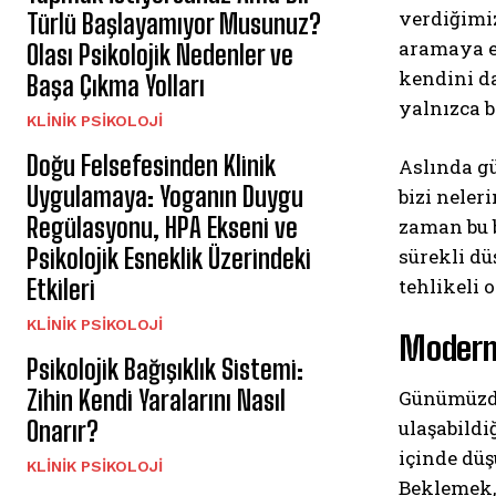
verdiğimi
Türlü Başlayamıyor Musunuz?
aramaya eğ
Olası Psikolojik Nedenler ve
kendini da
Başa Çıkma Yolları
yalnızca b
KLINIK PSIKOLOJI
Doğu Felsefesinden Klinik
Aslında gü
Uygulamaya: Yoganın Duygu
bizi neler
Regülasyonu, HPA Ekseni ve
zaman bu b
Psikolojik Esneklik Üzerindeki
sürekli d
Etkileri
tehlikeli 
KLINIK PSIKOLOJI
Modern 
Psikolojik Bağışıklık Sistemi:
Zihin Kendi Yaralarını Nasıl
Günümüzde
Onarır?
ulaşabildi
içinde düş
KLINIK PSIKOLOJI
Beklemek,