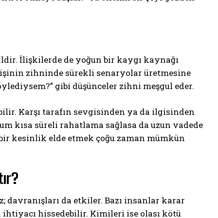
ildir. İlişkilerde de yoğun bir kaygı kaynağı
kişinin zihninde sürekli senaryolar üretmesine
söylediysem?” gibi düşünceler zihni meşgul eder.
ilir. Karşı tarafın sevgisinden ya da ilgisinden
rum kısa süreli rahatlama sağlasa da uzun vadede
m bir kesinlik elde etmek çoğu zaman mümkün
tır?
davranışları da etkiler. Bazı insanlar karar
ihtiyacı hissedebilir. Kimileri ise olası kötü