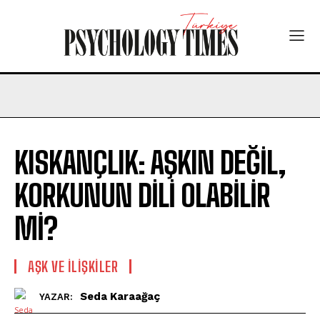
KISKANÇLIK: AŞKIN DEĞİL,
KORKUNUN DİLİ OLABİLİR
Mİ?
AŞK VE İLIŞKILER
Seda Karaağaç
YAZAR: