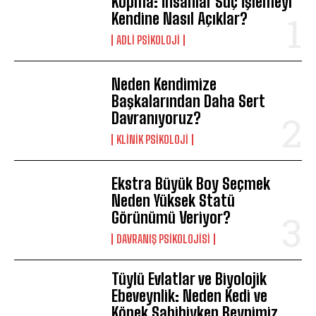
Kopma: İnsanlar Suç İşlemeyi
Kendine Nasıl Açıklar?
ADLI PSIKOLOJI
ABONE OL
Neden Kendimize
Başkalarından Daha Sert
Gizlilik politikasını
okudum, onaylıyorum.
Davranıyoruz?
KLINIK PSIKOLOJI
Ekstra Büyük Boy Seçmek
Neden Yüksek Statü
Görünümü Veriyor?
DAVRANIŞ PSIKOLOJISI
Tüylü Evlatlar ve Biyolojik
Ebeveynlik: Neden Kedi ve
Köpek Sahibiyken Beynimiz