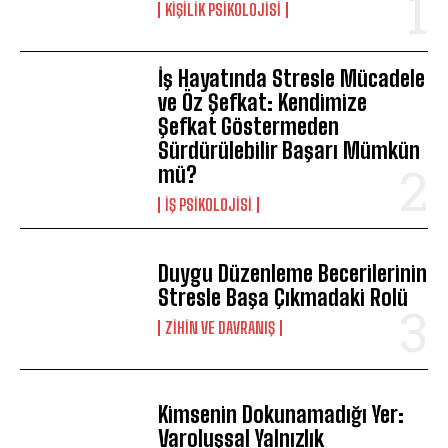
KIŞILIK PSIKOLOJISI
İş Hayatında Stresle Mücadele
ABONE OL
ve Öz Şefkat: Kendimize
Şefkat Göstermeden
Gizlilik politikasını
okudum, onaylıyorum.
Sürdürülebilir Başarı Mümkün
mü?
İŞ PSIKOLOJISI
Duygu Düzenleme Becerilerinin
Stresle Başa Çıkmadaki Rolü
⁠ZIHIN VE DAVRANIŞ
Kimsenin Dokunamadığı Yer:
Varoluşsal Yalnızlık