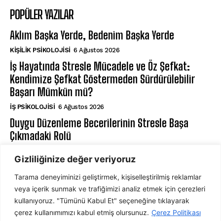
POPÜLER YAZILAR
Aklım Başka Yerde, Bedenim Başka Yerde
KIŞILIK PSIKOLOJISI
6 Ağustos 2026
İş Hayatında Stresle Mücadele ve Öz Şefkat:
Kendimize Şefkat Göstermeden Sürdürülebilir
Başarı Mümkün mü?
İŞ PSIKOLOJISI
6 Ağustos 2026
Duygu Düzenleme Becerilerinin Stresle Başa
Çıkmadaki Rolü
⁠ZIHIN VE DAVRANIŞ
6 Ağustos 2026
Gizliliğinize değer veriyoruz
Tarama deneyiminizi geliştirmek, kişiselleştirilmiş reklamlar
ABONE OL
veya içerik sunmak ve trafiğimizi analiz etmek için çerezleri
kullanıyoruz. "Tümünü Kabul Et" seçeneğine tıklayarak
çerez kullanımımızı kabul etmiş olursunuz.
Çerez Politikası