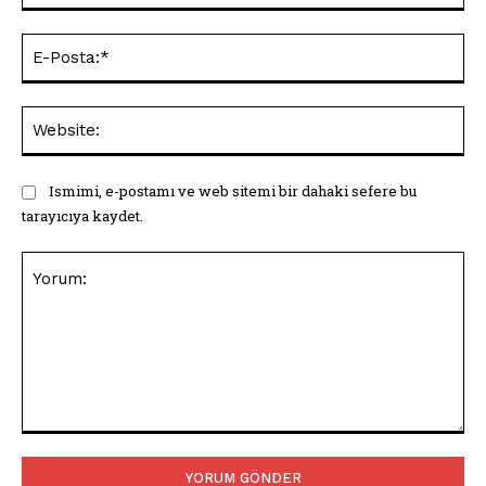
E-
Pos
Web
Ismimi, e-postamı ve web sitemi bir dahaki sefere bu
tarayıcıya kaydet.
Yorum: