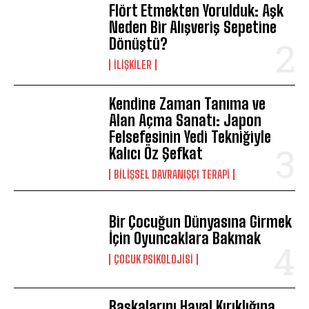
Flört Etmekten Yorulduk: Aşk
Neden Bir Alışveriş Sepetine
Dönüştü?
İLIŞKILER
Kendine Zaman Tanıma ve
Alan Açma Sanatı: Japon
Felsefesinin Yedi Tekniğiyle
Kalıcı Öz Şefkat
BILIŞSEL DAVRANIŞÇI TERAPI
Bir Çocuğun Dünyasına Girmek
İçin Oyuncaklara Bakmak
ÇOCUK PSIKOLOJISI
ABONE OL
Başkalarını Hayal Kırıklığına
Gizlilik politikasını
okudum, onaylıyorum.