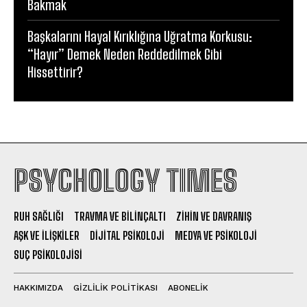
Bakmak
Başkalarını Hayal Kırıklığına Uğratma Korkusu:
“Hayır” Demek Neden Reddedilmek Gibi
Hissettirir?
PSYCHOLOGY TIMES
RUH SAĞLIĞI
TRAVMA VE BILINÇALTI
ZIHIN VE DAVRANIŞ
AŞK VE İLIŞKILER
DIJITAL PSIKOLOJI
MEDYA VE PSIKOLOJI
SUÇ PSIKOLOJISI
HAKKIMIZDA
GIZLILIK POLITIKASI
ABONELIK