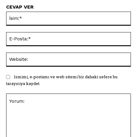
CEVAP VER
İsi
E-
Pos
Web
Ismimi, e-postamı ve web sitemi bir dahaki sefere bu
tarayıcıya kaydet.