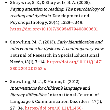
Shaywitz, S. E., & Shaywitz, B. A. (2008).
Paying attention to reading: The neurobiology of
reading and dyslexia.
Development and
Psychopathology, 20(4), 1329–1349.
https://doi.org/10.1017/S0954579408000631
ABONE OL
Snowling, M. J. (2013).
Early identification and
interventions for dyslexia: A contemporary view.
Gizlilik politikasını
okudum, onaylıyorum.
Journal of Research in Special Educational
Needs, 13(1), 7–14.
https://doi.org/10.1111/j.1471-
3802.2012.01262.x
Snowling, M. J., & Hulme, C. (2012).
Interventions for children’s language and
literacy difficulties.
International Journal of
Language & Communication Disorders, 47(1),
27–34.
https://doi.org/10.1111/j.1460-