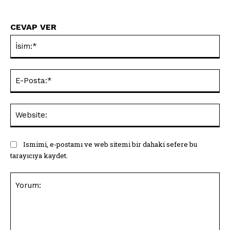
CEVAP VER
İsi
E-
Pos
Web
Ismimi, e-postamı ve web sitemi bir dahaki sefere bu
tarayıcıya kaydet.