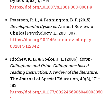
Dyslexia, 53(1), 1–14.
https://doi.org/10.1007/s11881-003-0001-9
Peterson, R. L., & Pennington, B. F. (2015).
Developmental dyslexia.
Annual Review of
Clinical Psychology, 11, 283–307.
https://doi.org/10.1146/annurev-clinpsy-
032814-112842
Ritchey, K. D., & Goeke, J. L. (2006).
Orton-
Gillingham and Orton-Gillingham–based
reading instruction: A review of the literature.
The Journal of Special Education, 40(3), 171–
183.
https://doi.org/10.1177/0022466906040003050
1