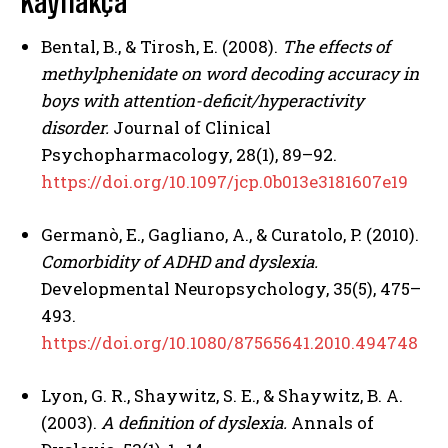
Kaynakça
Bental, B., & Tirosh, E. (2008).
The effects of
methylphenidate on word decoding accuracy in
boys with attention-deficit/hyperactivity
disorder.
Journal of Clinical
Psychopharmacology, 28(1), 89–92.
https://doi.org/10.1097/jcp.0b013e3181607e19
Germanò, E., Gagliano, A., & Curatolo, P. (2010).
Comorbidity of ADHD and dyslexia.
Developmental Neuropsychology, 35(5), 475–
493.
https://doi.org/10.1080/87565641.2010.494748
Lyon, G. R., Shaywitz, S. E., & Shaywitz, B. A.
(2003).
A definition of dyslexia.
Annals of