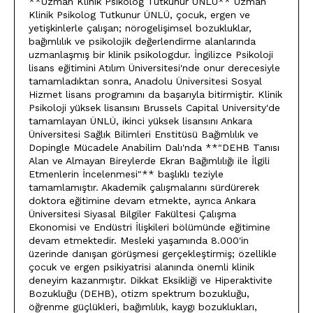
**Uzman Klinik Psikolog Tutkunur ÜNLÜ** Uzman
Klinik Psikolog Tutkunur ÜNLÜ, çocuk, ergen ve
yetişkinlerle çalışan; nörogelişimsel bozukluklar,
bağımlılık ve psikolojik değerlendirme alanlarında
uzmanlaşmış bir klinik psikologdur. İngilizce Psikoloji
lisans eğitimini Atılım Üniversitesi'nde onur derecesiyle
tamamladıktan sonra, Anadolu Üniversitesi Sosyal
Hizmet lisans programını da başarıyla bitirmiştir. Klinik
Psikoloji yüksek lisansını Brussels Capital University'de
tamamlayan ÜNLÜ, ikinci yüksek lisansını Ankara
Üniversitesi Sağlık Bilimleri Enstitüsü Bağımlılık ve
Dopingle Mücadele Anabilim Dalı'nda **"DEHB Tanısı
Alan ve Almayan Bireylerde Ekran Bağımlılığı ile İlgili
Etmenlerin İncelenmesi"** başlıklı teziyle
tamamlamıştır. Akademik çalışmalarını sürdürerek
doktora eğitimine devam etmekte, ayrıca Ankara
Üniversitesi Siyasal Bilgiler Fakültesi Çalışma
Ekonomisi ve Endüstri İlişkileri bölümünde eğitimine
devam etmektedir. Mesleki yaşamında 8.000'in
üzerinde danışan görüşmesi gerçekleştirmiş; özellikle
çocuk ve ergen psikiyatrisi alanında önemli klinik
deneyim kazanmıştır. Dikkat Eksikliği ve Hiperaktivite
Bozukluğu (DEHB), otizm spektrum bozukluğu,
öğrenme güçlükleri, bağımlılık, kaygı bozuklukları,