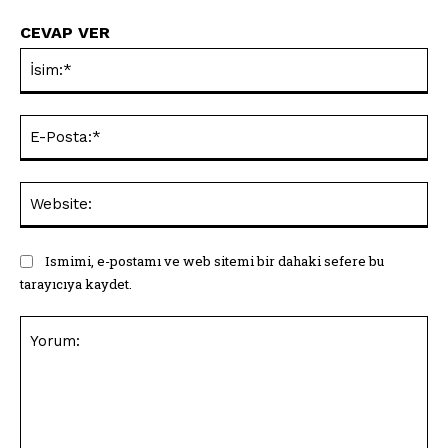
CEVAP VER
İsi
E-
Pos
Web
Ismimi, e-postamı ve web sitemi bir dahaki sefere bu
tarayıcıya kaydet.