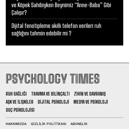
ve Köpek Sahibiyken Beynimiz “Anne-Baba” Gibi
Çalışır?
Dijital fenotipleme akıllı telefon verileri ruh
sağlığını tahmin edebilir mi ?
PSYCHOLOGY TIMES
RUH SAĞLIĞI
TRAVMA VE BILINÇALTI
ZIHIN VE DAVRANIŞ
AŞK VE İLIŞKILER
DIJITAL PSIKOLOJI
MEDYA VE PSIKOLOJI
SUÇ PSIKOLOJISI
HAKKIMIZDA
GIZLILIK POLITIKASI
ABONELIK