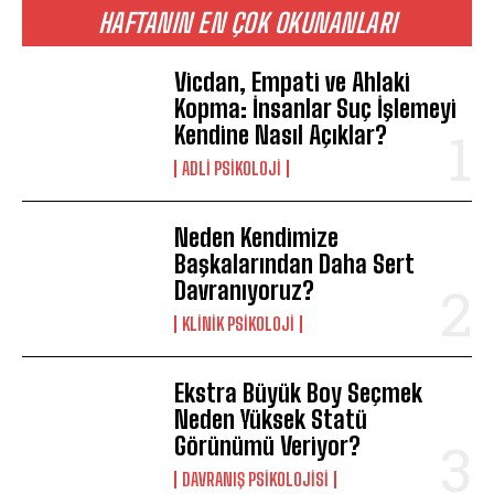
HAFTANIN EN ÇOK OKUNANLARI
Vicdan, Empati ve Ahlaki
Kopma: İnsanlar Suç İşlemeyi
Kendine Nasıl Açıklar?
ADLI PSIKOLOJI
ABONE OL
Gizlilik politikasını
okudum, onaylıyorum.
Neden Kendimize
Başkalarından Daha Sert
Davranıyoruz?
KLINIK PSIKOLOJI
Ekstra Büyük Boy Seçmek
Neden Yüksek Statü
Görünümü Veriyor?
DAVRANIŞ PSIKOLOJISI