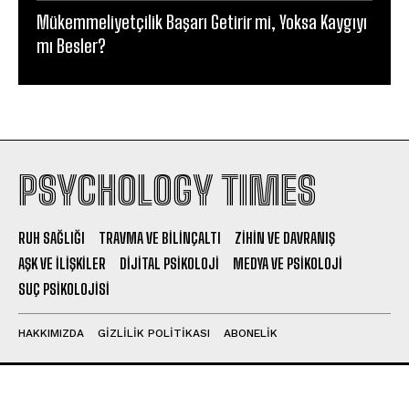
Mükemmeliyetçilik Başarı Getirir mi, Yoksa Kaygıyı
mı Besler?
PSYCHOLOGY TIMES
RUH SAĞLIĞI
TRAVMA VE BILINÇALTI
ZIHIN VE DAVRANIŞ
AŞK VE İLIŞKILER
DIJITAL PSIKOLOJI
MEDYA VE PSIKOLOJI
SUÇ PSIKOLOJISI
HAKKIMIZDA
GIZLILIK POLITIKASI
ABONELIK