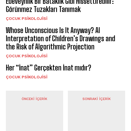
Ebeveynlik Bir Bataklık Gibi Hissettirebilir:
Görünmez Tuzakları Tanımak
ÇOCUK PSIKOLOJISI
Whose Unconscious Is It Anyway? AI
Interpretation of Children’s Drawings and
the Risk of Algorithmic Projection
ÇOCUK PSIKOLOJISI
Her “İnat” Gerçekten İnat mıdır?
ÇOCUK PSIKOLOJISI
ÖNCEKI İÇERIK
SONRAKI İÇERIK