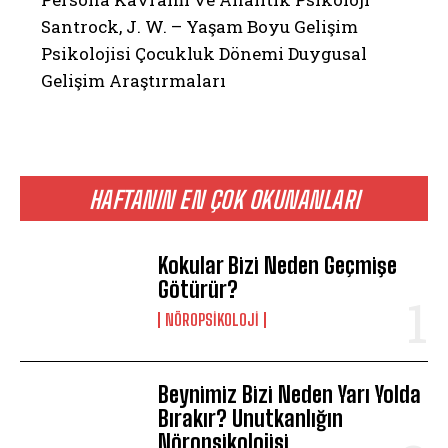
Santrock, J. W. – Yaşam Boyu Gelişim
Psikolojisi Çocukluk Dönemi Duygusal
Gelişim Araştırmaları
HAFTANIN EN ÇOK OKUNANLARI
Kokular Bizi Neden Geçmişe
Götürür?
ABONE OL
NÖROPSIKOLOJI
Gizlilik politikasını
okudum, onaylıyorum.
Beynimiz Bizi Neden Yarı Yolda
Bırakır? Unutkanlığın
Nöropsikolojisi