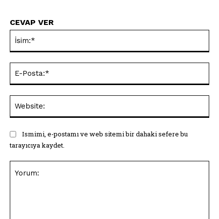
CEVAP VER
İsi
E-
Pos
Web
Ismimi, e-postamı ve web sitemi bir dahaki sefere bu
tarayıcıya kaydet.