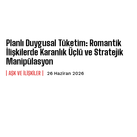
Planlı Duygusal Tüketim: Romantik
İlişkilerde Karanlık Üçlü ve Stratejik
ABONE OL
Manipülasyon
Gizlilik politikasını
okudum, onaylıyorum.
AŞK VE İLIŞKILER
26 Haziran 2026