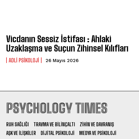
Vicdanın Sessiz İstifası : Ahlaki
Uzaklaşma ve Suçun Zihinsel Kılıfları
ADLI PSIKOLOJI
26 Mayıs 2026
PSYCHOLOGY TIMES
RUH SAĞLIĞI
TRAVMA VE BILINÇALTI
ZIHIN VE DAVRANIŞ
AŞK VE İLIŞKILER
DIJITAL PSIKOLOJI
MEDYA VE PSIKOLOJI