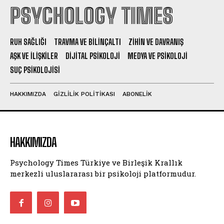
PSYCHOLOGY TIMES
RUH SAĞLIĞI
TRAVMA VE BILINÇALTI
ZIHIN VE DAVRANIŞ
AŞK VE İLIŞKILER
DIJITAL PSIKOLOJI
MEDYA VE PSIKOLOJI
SUÇ PSIKOLOJISI
HAKKIMIZDA
GIZLILIK POLITIKASI
ABONELIK
HAKKIMIZDA
Psychology Times Türkiye ve Birleşik Krallık
merkezli uluslararası bir psikoloji platformudur.