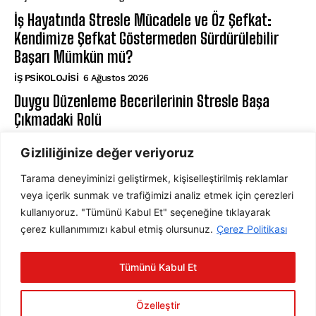
İş Hayatında Stresle Mücadele ve Öz Şefkat:
Kendimize Şefkat Göstermeden Sürdürülebilir
Başarı Mümkün mü?
İŞ PSIKOLOJISI
6 Ağustos 2026
Duygu Düzenleme Becerilerinin Stresle Başa
Çıkmadaki Rolü
⁠ZIHIN VE DAVRANIŞ
6 Ağustos 2026
Gizliliğinize değer veriyoruz
Tarama deneyiminizi geliştirmek, kişiselleştirilmiş reklamlar
ABONE OL
veya içerik sunmak ve trafiğimizi analiz etmek için çerezleri
kullanıyoruz. "Tümünü Kabul Et" seçeneğine tıklayarak
çerez kullanımımızı kabul etmiş olursunuz.
Çerez Politikası
ABONE OL
Tümünü Kabul Et
Gizlilik Politikasını
okudum, onaylıyorum.
Özelleştir