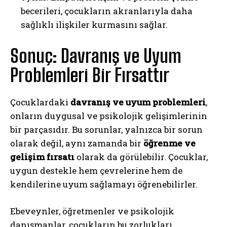
becerileri, çocukların akranlarıyla daha
sağlıklı ilişkiler kurmasını sağlar.
Sonuç: Davranış ve Uyum
Problemleri Bir Fırsattır
Çocuklardaki
davranış ve uyum problemleri
,
onların duygusal ve psikolojik gelişimlerinin
bir parçasıdır. Bu sorunlar, yalnızca bir sorun
ABONE OL
olarak değil, aynı zamanda bir
öğrenme ve
Gizlilik politikasını
okudum, onaylıyorum.
gelişim fırsatı
olarak da görülebilir. Çocuklar,
uygun destekle hem çevrelerine hem de
kendilerine uyum sağlamayı öğrenebilirler.
Ebeveynler, öğretmenler ve psikolojik
danışmanlar, çocukların bu zorlukları