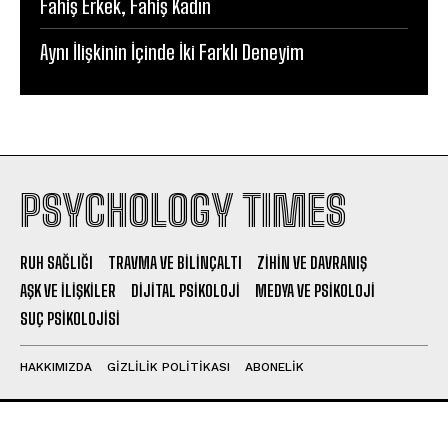
Fahiş Erkek, Fahiş Kadın
Aynı İlişkinin İçinde İki Farklı Deneyim
PSYCHOLOGY TIMES
RUH SAĞLIĞI
TRAVMA VE BILINÇALTI
ZIHIN VE DAVRANIŞ
AŞK VE İLIŞKILER
DIJITAL PSIKOLOJI
MEDYA VE PSIKOLOJI
SUÇ PSIKOLOJISI
HAKKIMIZDA
GIZLILIK POLITIKASI
ABONELIK