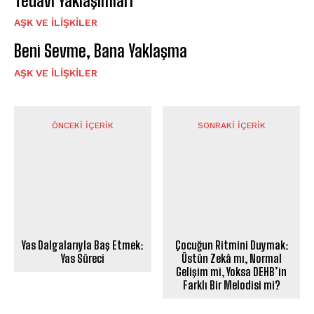
Tedavi Yaklaşımları
AŞK VE İLIŞKILER
Beni Sevme, Bana Yaklaşma
AŞK VE İLIŞKILER
ÖNCEKI İÇERIK
SONRAKI İÇERIK
Yas Dalgalarıyla Baş Etmek:
Çocuğun Ritmini Duymak:
Yas Süreci
Üstün Zekâ mı, Normal
Gelişim mi, Yoksa DEHB’in
Farklı Bir Melodisi mi?