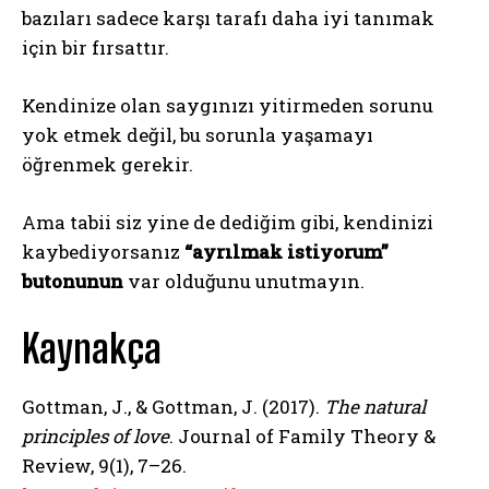
bazıları sadece karşı tarafı daha iyi tanımak
için bir fırsattır.
Kendinize olan saygınızı yitirmeden sorunu
ABONE OL
yok etmek değil, bu sorunla yaşamayı
Gizlilik politikasını
okudum, onaylıyorum.
öğrenmek gerekir.
Ama tabii siz yine de dediğim gibi, kendinizi
kaybediyorsanız
“ayrılmak istiyorum”
butonunun
var olduğunu unutmayın.
Kaynakça
Gottman, J., & Gottman, J. (2017).
The natural
principles of love
. Journal of Family Theory &
Review, 9(1), 7–26.