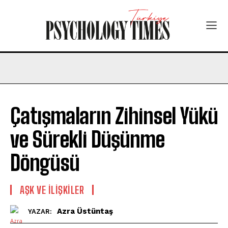
Çatışmaların Zihinsel Yükü
ve Sürekli Düşünme
Döngüsü
AŞK VE İLIŞKILER
Azra Üstüntaş
YAZAR: