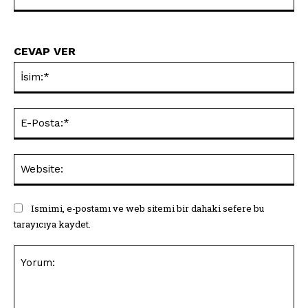
CEVAP VER
İsi
E-
Pos
Web
Ismimi, e-postamı ve web sitemi bir dahaki sefere bu
tarayıcıya kaydet.