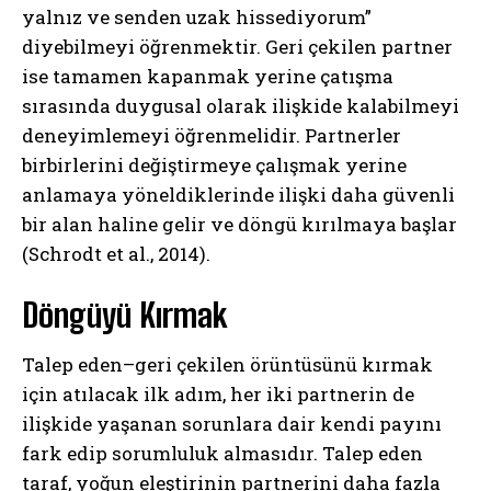
yalnız ve senden uzak hissediyorum”
diyebilmeyi öğrenmektir. Geri çekilen partner
ise tamamen kapanmak yerine çatışma
ABONE OL
sırasında duygusal olarak ilişkide kalabilmeyi
Gizlilik politikasını
okudum, onaylıyorum.
deneyimlemeyi öğrenmelidir. Partnerler
birbirlerini değiştirmeye çalışmak yerine
anlamaya yöneldiklerinde ilişki daha güvenli
bir alan haline gelir ve döngü kırılmaya başlar
(Schrodt et al., 2014).
Döngüyü Kırmak
Talep eden–geri çekilen örüntüsünü kırmak
için atılacak ilk adım, her iki partnerin de
ilişkide yaşanan sorunlara dair kendi payını
fark edip sorumluluk almasıdır. Talep eden
taraf, yoğun eleştirinin partnerini daha fazla