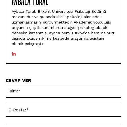
AYBALA TORAL
Aybala Toral, Bilkent Üniversitesi Psikoloji Bölümü
mezunudur ve şu anda klinik psikoloji alanındaki
uzmanlaşmasını sürdürmektedir. Akademik yolculuğu
boyunca çeşitli kurumlarda stajyer psikolog olarak
deneyim kazanmış, ayrıca hem Türkiye’de hem de yurt
dışında akademik merkezlerde araştırma asistanı
olarak çalışmıştır.
CEVAP VER
İsi
E-
Pos
Web