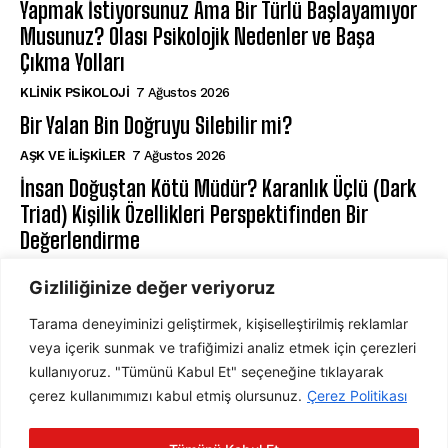
Yapmak İstiyorsunuz Ama Bir Türlü Başlayamıyor
Musunuz? Olası Psikolojik Nedenler ve Başa
Çıkma Yolları
KLINIK PSIKOLOJI
7 Ağustos 2026
Bir Yalan Bin Doğruyu Silebilir mi?
AŞK VE İLIŞKILER
7 Ağustos 2026
İnsan Doğuştan Kötü Müdür? Karanlık Üçlü (Dark
Triad) Kişilik Özellikleri Perspektifinden Bir
Değerlendirme
KIŞILIK PSIKOLOJISI
7 Ağustos 2026
Gizliliğinize değer veriyoruz
Tarama deneyiminizi geliştirmek, kişiselleştirilmiş reklamlar
ABONE OL
veya içerik sunmak ve trafiğimizi analiz etmek için çerezleri
kullanıyoruz. "Tümünü Kabul Et" seçeneğine tıklayarak
çerez kullanımımızı kabul etmiş olursunuz.
Çerez Politikası
ABONE OL