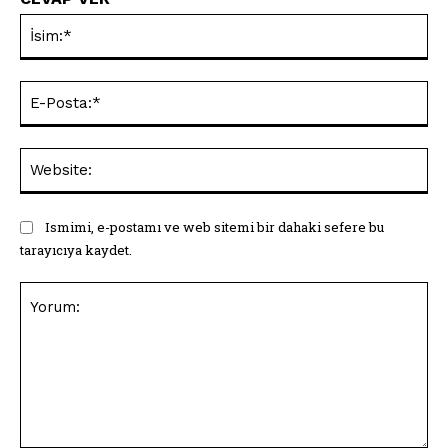
İsi
E-
Pos
Web
Ismimi, e-postamı ve web sitemi bir dahaki sefere bu
tarayıcıya kaydet.