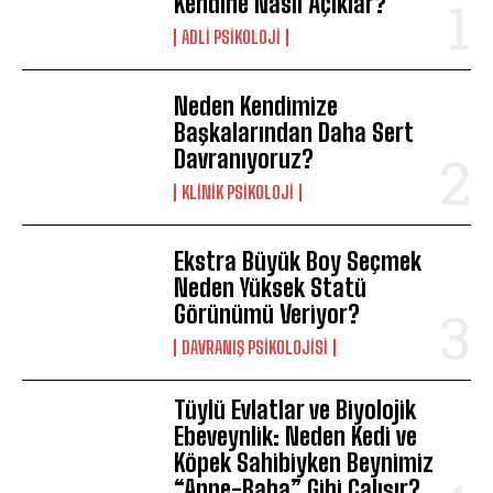
Kendine Nasıl Açıklar?
ADLI PSIKOLOJI
Neden Kendimize
Başkalarından Daha Sert
Davranıyoruz?
KLINIK PSIKOLOJI
Ekstra Büyük Boy Seçmek
Neden Yüksek Statü
Görünümü Veriyor?
DAVRANIŞ PSIKOLOJISI
ABONE OL
Tüylü Evlatlar ve Biyolojik
Ebeveynlik: Neden Kedi ve
Gizlilik politikasını
okudum, onaylıyorum.
Köpek Sahibiyken Beynimiz
“Anne-Baba” Gibi Çalışır?