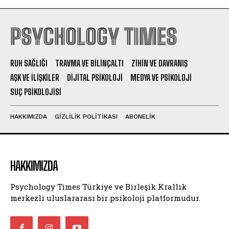
PSYCHOLOGY TIMES
RUH SAĞLIĞI
TRAVMA VE BILINÇALTI
ZIHIN VE DAVRANIŞ
AŞK VE İLIŞKILER
DIJITAL PSIKOLOJI
MEDYA VE PSIKOLOJI
SUÇ PSIKOLOJISI
HAKKIMIZDA
GIZLILIK POLITIKASI
ABONELIK
HAKKIMIZDA
Psychology Times Türkiye ve Birleşik Krallık
merkezli uluslararası bir psikoloji platformudur.