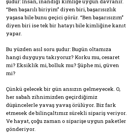
şudur: İnsan, inandığı kimliğe uygun davranır.
“Ben başarılı biriyim” diyen biri, başarısızlık
ABONE OL
yaşasa bile bunu geçici görür. “Ben başarısızım”
diyen biri ise tek bir hatayı bile kimliğine kanıt
Gizlilik politikasını
okudum, onaylıyorum.
yapar.
Bu yüzden asıl soru şudur: Bugün oltamıza
hangi duyguyu takıyoruz? Korku mu, cesaret
mi? Eksiklik mi, bolluk mu? Şüphe mi, güven
mi?
Çünkü gelecek bir gün ansızın gelmeyecek. O,
her sabah zihnimizden geçirdiğimiz
düşüncelerle yavaş yavaş örülüyor. Biz fark
etmesek de bilinçaltımız sürekli sipariş veriyor.
Ve hayat, çoğu zaman o siparişe uygun paketler
gönderiyor.