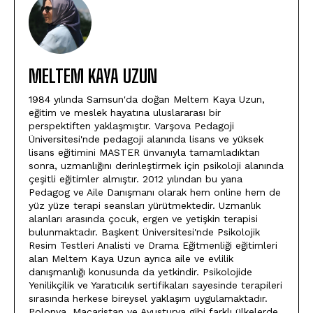
MELTEM KAYA UZUN
1984 yılında Samsun'da doğan Meltem Kaya Uzun,
eğitim ve meslek hayatına uluslararası bir
perspektiften yaklaşmıştır. Varşova Pedagoji
Üniversitesi'nde pedagoji alanında lisans ve yüksek
lisans eğitimini MASTER ünvanıyla tamamladıktan
sonra, uzmanlığını derinleştirmek için psikoloji alanında
çeşitli eğitimler almıştır. 2012 yılından bu yana
Pedagog ve Aile Danışmanı olarak hem online hem de
yüz yüze terapi seansları yürütmektedir. Uzmanlık
alanları arasında çocuk, ergen ve yetişkin terapisi
bulunmaktadır. Başkent Üniversitesi'nde Psikolojik
Resim Testleri Analisti ve Drama Eğitmenliği eğitimleri
alan Meltem Kaya Uzun ayrıca aile ve evlilik
danışmanlığı konusunda da yetkindir. Psikolojide
Yenilikçilik ve Yaratıcılık sertifikaları sayesinde terapileri
sırasında herkese bireysel yaklaşım uygulamaktadır.
Polonya, Macaristan ve Avusturya gibi farklı ülkelerde