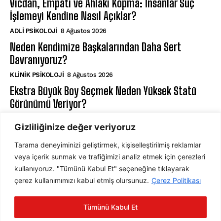
Vicdan, Empati ve Ahlaki Kopma: İnsanlar Suç
İşlemeyi Kendine Nasıl Açıklar?
ADLI PSIKOLOJI
8 Ağustos 2026
Neden Kendimize Başkalarından Daha Sert
Davranıyoruz?
KLINIK PSIKOLOJI
8 Ağustos 2026
Ekstra Büyük Boy Seçmek Neden Yüksek Statü
Görünümü Veriyor?
DAVRANIŞ PSIKOLOJISI
7 Ağustos 2026
Gizliliğinize değer veriyoruz
Tarama deneyiminizi geliştirmek, kişiselleştirilmiş reklamlar
ABONE OL
veya içerik sunmak ve trafiğimizi analiz etmek için çerezleri
kullanıyoruz. "Tümünü Kabul Et" seçeneğine tıklayarak
çerez kullanımımızı kabul etmiş olursunuz.
Çerez Politikası
ABONE OL
Tümünü Kabul Et