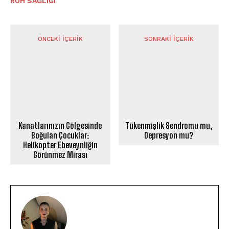
⁠RUH SAĞLIĞI
ÖNCEKI İÇERIK
SONRAKI İÇERIK
Kanatlarınızın Gölgesinde
Tükenmişlik Sendromu mu,
Boğulan Çocuklar:
Depresyon mu?
Helikopter Ebeveynliğin
Görünmez Mirası