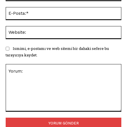
E-
Pos
Web
Ismimi, e-postamı ve web sitemi bir dahaki sefere bu
tarayıcıya kaydet.
Yorum: