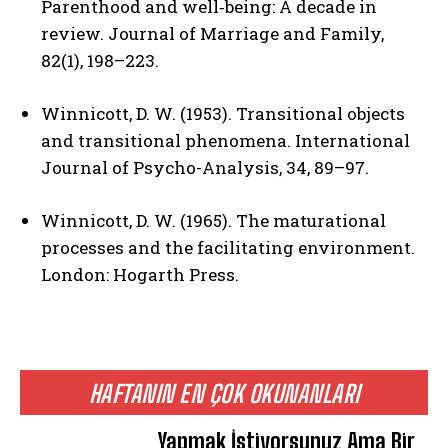
Parenthood and well‐being: A decade in
review. Journal of Marriage and Family,
82(1), 198–223.
Winnicott, D. W. (1953). Transitional objects
ABONE OL
and transitional phenomena. International
Journal of Psycho-Analysis, 34, 89–97.
Gizlilik politikasını
okudum, onaylıyorum.
Winnicott, D. W. (1965). The maturational
processes and the facilitating environment.
London: Hogarth Press.
HAFTANIN EN ÇOK OKUNANLARI
Yapmak İstiyorsunuz Ama Bir