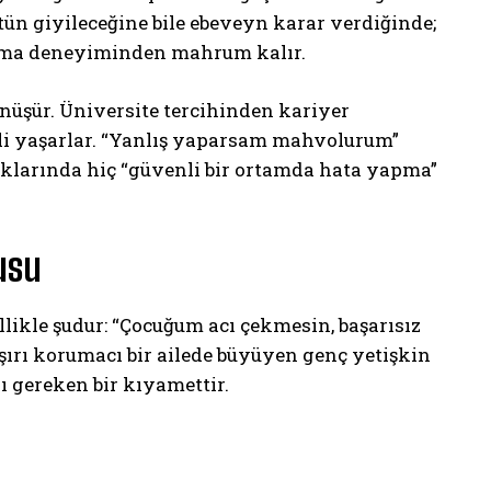
tün giyileceğine bile ebeveyn karar verdiğinde;
anma deneyiminden mahrum kalır.
önüşür. Üniversite tercihinden kariyer
ali yaşarlar. “Yanlış yaparsam mahvolurum”
klarında hiç “güvenli bir ortamda hata yapma”
usu
ikle şudur: “Çocuğum acı çekmesin, başarısız
şırı korumacı bir ailede büyüyen genç yetişkin
sı gereken bir kıyamettir.