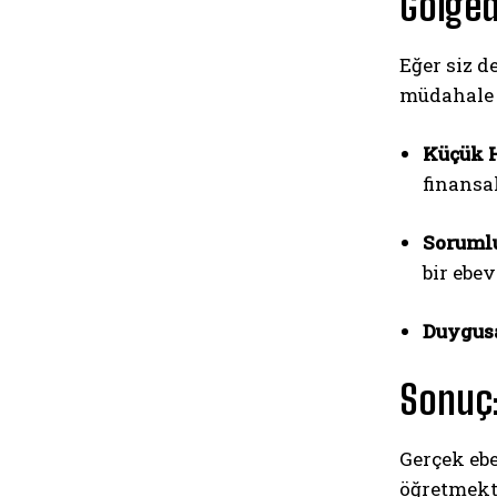
Gölge
Eğer siz d
müdahale 
Küçük H
finansa
Sorumlu
bir ebev
Duygusa
Sonuç:
Gerçek ebe
öğretmekti