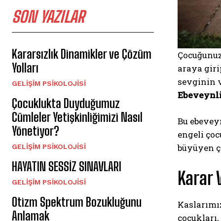
SON YAZILAR
Kararsızlık Dinamikler ve Çözüm
Çocuğunuz
Yolları
araya gir
sevginin v
GELIŞIM PSIKOLOJISI
Ebeveynl
Çocuklukta Duyduğumuz
Cümleler Yetişkinliğimizi Nasıl
Bu ebeveyn
Yönetiyor?
engeli çoc
büyüyen ço
GELIŞIM PSIKOLOJISI
HAYATIN SESSİZ SINAVLARI
Karar 
GELIŞIM PSIKOLOJISI
Otizm Spektrum Bozukluğunu
Kaslarımız
Anlamak
çocukları,