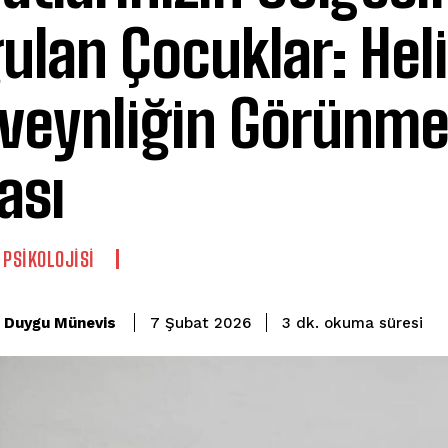
ulan Çocuklar: Hel
veynliğin Görünme
ası
 PSIKOLOJISI
okuma süresi
Duygu Münevis
3
dk.
7 Şubat 2026