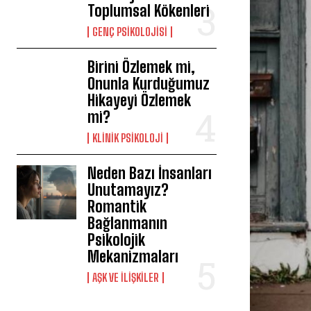
Toplumsal Kökenleri
GENÇ PSIKOLOJISI
Birini Özlemek mi,
Onunla Kurduğumuz
Hikayeyi Özlemek
mi?
KLINIK PSIKOLOJI
Neden Bazı İnsanları
Unutamayız?
Romantik
Bağlanmanın
Psikolojik
Mekanizmaları
AŞK VE İLIŞKILER