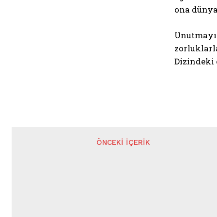
ona dünya
Unutmayın
zorluklarl
Dizindeki 
ÖNCEKI İÇERIK