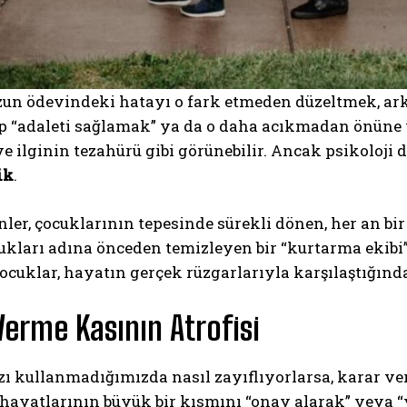
un ödevindeki hatayı o fark etmeden düzeltmek, ar
ip “adaleti sağlamak” ya da o daha acıkmadan önüne 
e ilginin tezahürü gibi görünebilir. Ancak psikoloji
ik
.
ler, çocuklarının tepesinde sürekli dönen, her an bir
ukları adına önceden temizleyen bir “kurtarma ekibi” 
cuklar, hayatın gerçek rüzgarlarıyla karşılaştığında
Verme Kasının Atrofisi
ı kullanmadığımızda nasıl zayıflıyorlarsa, karar ve
 hayatlarının büyük bir kısmını “onay alarak” veya “