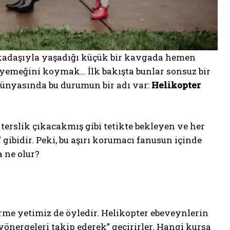
kadaşıyla yaşadığı küçük bir kavgada hemen
yemeğini koymak… İlk bakışta bunlar sonsuz bir
 dünyasında bu durumun bir adı var:
Helikopter
 terslik çıkacakmış gibi tetikte bekleyen ve her
gibidir. Peki, bu aşırı korumacı fanusun içinde
 ne olur?
rme yetimiz de öyledir. Helikopter ebeveynlerin
yönergeleri takip ederek” geçirirler. Hangi kursa