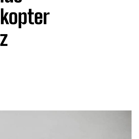
ikopter
z