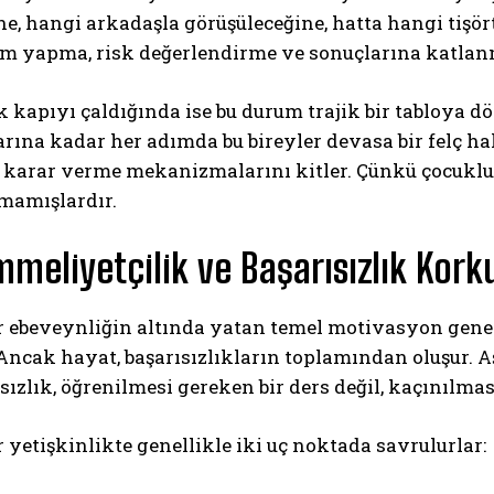
ne, hangi arkadaşla görüşüleceğine, hatta hangi tişör
im yapma, risk değerlendirme ve sonuçlarına katl
k kapıyı çaldığında ise bu durum trajik bir tabloya d
rına kadar her adımda bu bireyler devasa bir felç h
, karar verme mekanizmalarını kitler. Çünkü çocuklu
amamışlardır.
ABONE OL
eliyetçilik ve Başarısızlık Kork
Gizlilik politikasını
okudum, onaylıyorum.
 ebeveynliğin altında yatan temel motivasyon genell
Ancak hayat, başarısızlıkların toplamından oluşur. A
ısızlık, öğrenilmesi gereken bir ders değil, kaçınılma
r yetişkinlikte genellikle iki uç noktada savrulurlar: