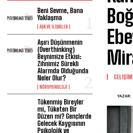
Boğ
Beni Sevme, Bana
Yaklaşma
AŞK VE İLIŞKILER
Ebe
Aşırı Düşünmenin
(Overthinking)
Mir
Beynimize Etkisi:
Zihnimiz Sürekli
Alarmda Olduğunda
GELIŞIM
Neler Olur?
NÖROPSIKOLOJI
YAZAR:
Tükenmiş Bireyler
mi, Tüketen Bir
Düzen mi? Gençlerde
Gelecek Kaygısının
Psikolojik ve