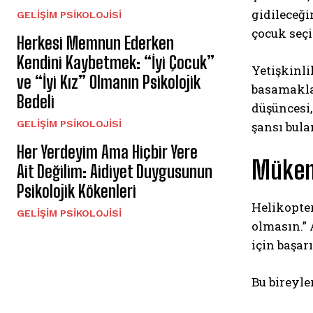
gidileceği
GELIŞIM PSIKOLOJISI
çocuk seç
Herkesi Memnun Ederken
Kendini Kaybetmek: “İyi Çocuk”
Yetişkinli
ve “İyi Kız” Olmanın Psikolojik
basamakla
Bedeli
düşüncesi
GELIŞIM PSIKOLOJISI
şansı bul
Her Yerdeyim Ama Hiçbir Yere
Mükemm
Ait Değilim: Aidiyet Duygusunun
Psikolojik Kökenleri
Helikopter
GELIŞIM PSIKOLOJISI
olmasın.” 
için başar
Bu bireyle