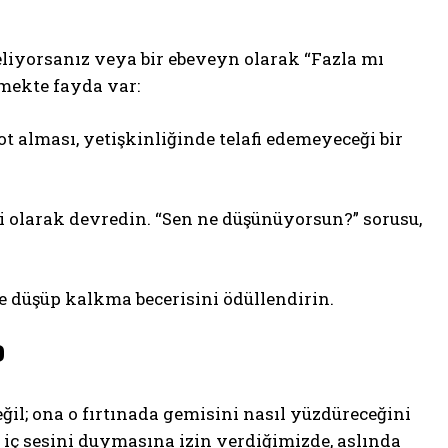
eliyorsanız veya bir ebeveyn olarak “Fazla mı
mekte fayda var:
 alması, yetişkinliğinde telafi edemeyeceği bir
olarak devredin. “Sen ne düşünüyorsun?” sorusu,
ve düşüp kalkma becerisini ödüllendirin.
?
il; ona o fırtınada gemisini nasıl yüzdüreceğini
 iç sesini duymasına izin verdiğimizde, aslında