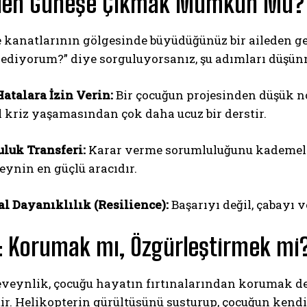
den Güneşe Çıkmak Mümkün Mü?
e kanatlarının gölgesinde büyüdüğünüz bir aileden g
ediyorum?” diye sorguluyorsanız, şu adımları düşün
atalara İzin Verin:
Bir çocuğun projesinden düşük not
l kriz yaşamasından çok daha ucuz bir derstir.
luk Transferi:
Karar verme sorumluluğunu kademeli 
eynin en güçlü aracıdır.
l Dayanıklılık (Resilience):
Başarıyı değil, çabayı 
 Korumak mı, Özgürleştirmek mi
veynlik, çocuğu hayatın fırtınalarından korumak değ
r. Helikopterin gürültüsünü susturup, çocuğun kendi