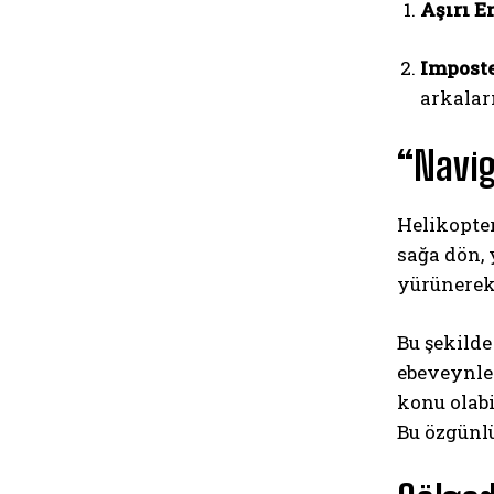
Aşırı E
Imposte
arkalar
“Navig
Helikopter
sağa dön, 
yürünerek
Bu şekilde
ebeveynler
konu olabi
Bu özgünl