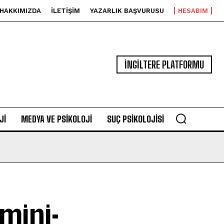
HAKKIMIZDA
İLETIŞIM
YAZARLIK BAŞVURUSU
HESABIM
İNGİLTERE PLATFORMU
JI
MEDYA VE PSIKOLOJI
SUÇ PSIKOLOJISI
tmini: