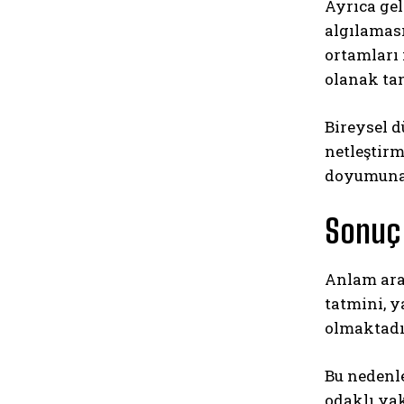
Ayrıca gel
algılamas
ortamları 
olanak tan
Bireysel d
netleştirm
doyumuna 
Sonuç
Anlam aray
tatmini, y
olmaktadı
Bu nedenl
odaklı ya