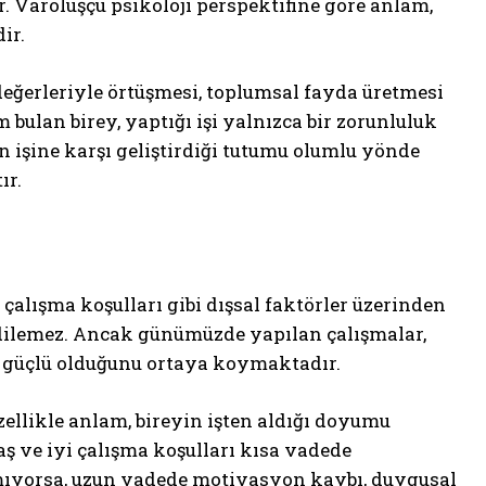
. Varoluşçu psikoloji perspektifine göre anlam,
ir.
eğerleriyle örtüşmesi, toplumsal fayda üretmesi
m bulan birey, yaptığı işi yalnızca bir zorunluluk
eyin işine karşı geliştirdiği tutumu olumlu yönde
ır.
l çalışma koşulları gibi dışsal faktörler üzerinden
 edilemez. Ancak günümüzde yapılan çalışmalar,
ha güçlü olduğunu ortaya koymaktadır.
özellikle anlam, bireyin işten aldığı doyumu
ş ve iyi çalışma koşulları kısa vadede
amıyorsa, uzun vadede motivasyon kaybı, duygusal