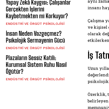
aynı zaman
Yapay Zekâ Kaygısı: Çalışanlar
insanı hay
Gerçekten İşlerini
Kaybetmekten mi Korkuyor?
Çalışma ya
ENDÜSTRI VE ÖRGÜT PSIKOLOJISI
ve kişisel
İnsan Neden Vazgeçmez?
olarak değ
Psikolojik Sermayenin Gücü
etkilerke
ENDÜSTRI VE ÖRGÜT PSIKOLOJISI
İş Tat
Plazaların Sessiz Katili:
Kurumsal Sistem Ruhu Nasıl
Uzun yılla
Öğütür?
değerlendi
ENDÜSTRI VE ÖRGÜT PSIKOLOJISI
psikolojik
Özerklik, 
belirleyen
memnuniye