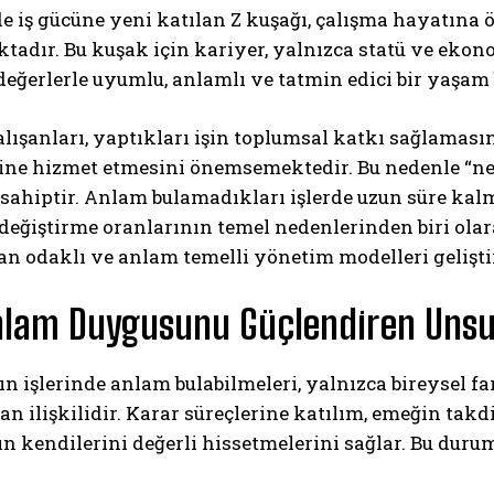
iş gücüne yeni katılan Z kuşağı, çalışma hayatına ö
tadır. Bu kuşak için kariyer, yalnızca statü ve ek
ğerlerle uyumlu, anlamlı ve tatmin edici bir yaşam 
alışanları, yaptıkları işin toplumsal katkı sağlamasın
ine hizmet etmesini önemsemektedir. Bu nedenle “ned
 sahiptir. Anlam bulamadıkları işlerde uzun süre ka
değiştirme oranlarının temel nedenlerinden biri olar
san odaklı ve anlam temelli yönetim modelleri geliş
nlam Duygusunu Güçlendiren Unsu
ın işlerinde anlam bulabilmeleri, yalnızca bireysel 
n ilişkilidir. Karar süreçlerine katılım, emeğin takd
ın kendilerini değerli hissetmelerini sağlar. Bu durum