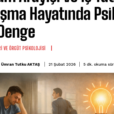
ışma Hayatında Psik
 Denge
I VE ÖRGÜT PSIKOLOJISI
okuma sür
Ümran Tutku AKTAŞ
5
dk.
21 Şubat 2026