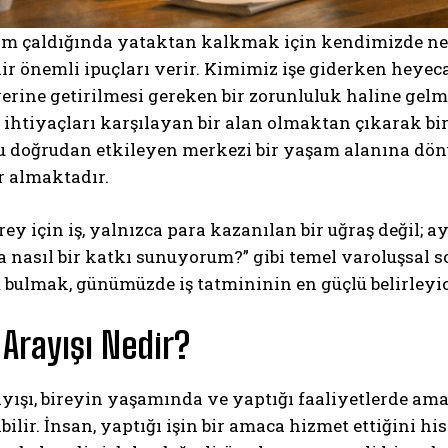
rm çaldığında yataktan kalkmak için kendimizde ne
air önemli ipuçları verir. Kimimiz işe giderken heye
erine getirilmesi gereken bir zorunluluk haline gelm
ihtiyaçları karşılayan bir alan olmaktan çıkarak bi
nu doğrudan etkileyen merkezi bir yaşam alanına d
r almaktadır.
ey için iş, yalnızca para kazanılan bir uğraş değil;
 nasıl bir katkı sunuyorum?” gibi temel varoluşsal s
 bulmak, günümüzde iş tatmininin en güçlü belirleyici
Arayışı Nedir?
ışı, bireyin yaşamında ve yaptığı faaliyetlerde amaç
ilir. İnsan, yaptığı işin bir amaca hizmet ettiğini 