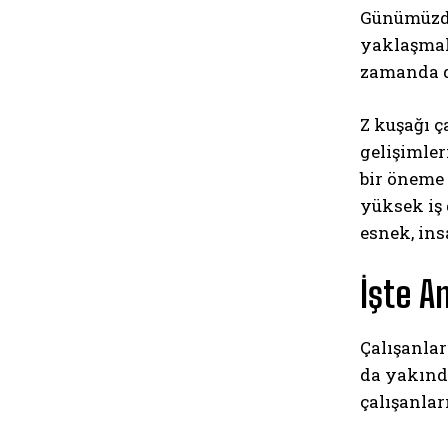
Günümüzde 
yaklaşmak
zamanda de
Z kuşağı ç
gelişimler
bir öneme
yüksek iş 
esnek, in
İşte A
Çalışanlar
da yakında
çalışanlar