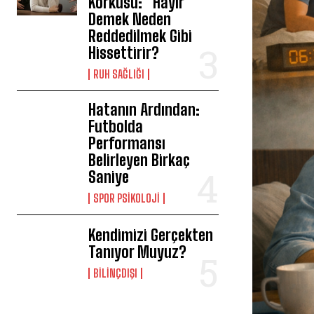
Korkusu: “Hayır”
Demek Neden
Reddedilmek Gibi
Hissettirir?
⁠RUH SAĞLIĞI
Hatanın Ardından:
Futbolda
Performansı
Belirleyen Birkaç
Saniye
SPOR PSIKOLOJI
Kendimizi Gerçekten
Tanıyor Muyuz?
BILINÇDIŞI