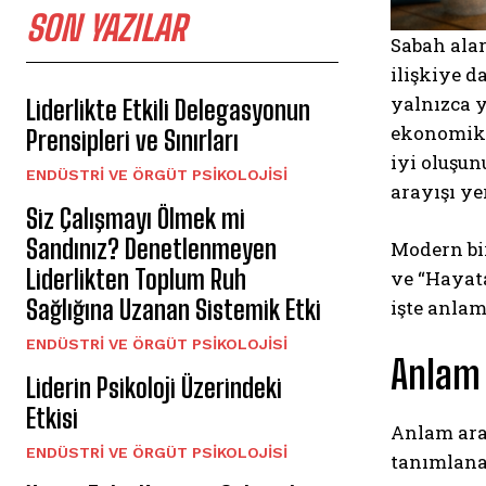
SON YAZILAR
Sabah ala
ilişkiye d
yalnızca y
Liderlikte Etkili Delegasyonun
ekonomik 
Prensipleri ve Sınırları
iyi oluşu
ENDÜSTRI VE ÖRGÜT PSIKOLOJISI
arayışı ye
Siz Çalışmayı Ölmek mi
Sandınız? Denetlenmeyen
Modern bir
Liderlikten Toplum Ruh
ve “Hayata
Sağlığına Uzanan Sistemik Etki
işte anlam
ENDÜSTRI VE ÖRGÜT PSIKOLOJISI
Anlam 
Liderin Psikoloji Üzerindeki
Etkisi
Anlam aray
ENDÜSTRI VE ÖRGÜT PSIKOLOJISI
tanımlanab