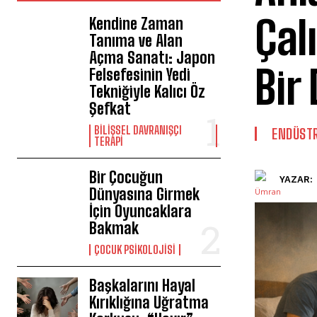
Çal
Kendine Zaman
Tanıma ve Alan
Açma Sanatı: Japon
Bir
Felsefesinin Yedi
Tekniğiyle Kalıcı Öz
Şefkat
BILIŞSEL DAVRANIŞÇI
ENDÜSTR
TERAPI
Bir Çocuğun
YAZAR:
Dünyasına Girmek
İçin Oyuncaklara
Bakmak
ÇOCUK PSIKOLOJISI
Başkalarını Hayal
Kırıklığına Uğratma