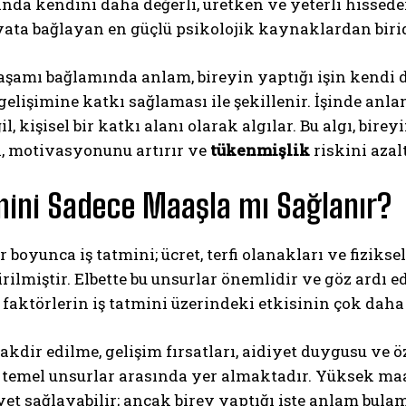
da kendini daha değerli, üretken ve yeterli hisseder
ata bağlayan en güçlü psikolojik kaynaklardan birid
şamı bağlamında anlam, bireyin yaptığı işin kendi d
 gelişimine katkı sağlaması ile şekillenir. İşinde anla
il, kişisel bir katkı alanı olarak algılar. Bu algı, bir
n, motivasyonunu artırır ve
tükenmişlik
riskini azalt
ABONE OL
mini Sadece Maaşla mı Sağlanır?
Gizlilik politikasını
okudum, onaylıyorum.
r boyunca iş tatmini; ücret, terfi olanakları ve fizikse
rilmiştir. Elbette bu unsurlar önemlidir ve göz ardı
 faktörlerin iş tatmini üzerindeki etkisinin çok da
takdir edilme, gelişim fırsatları, aidiyet duygusu ve 
 temel unsurlar arasında yer almaktadır. Yüksek maa
t sağlayabilir; ancak birey yaptığı işte anlam bul