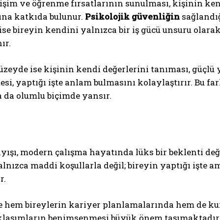
işim ve öğrenme fırsatlarının sunulması, kişinin ken
ına katkıda bulunur.
Psikolojik güvenliğin
sağlandığ
ise bireyin kendini yalnızca bir iş gücü unsuru olarak
ır.
üzeyde ise kişinin kendi değerlerini tanıması, güçlü 
esi, yaptığı işte anlam bulmasını kolaylaştırır. Bu f
da olumlu biçimde yansır.
ışı, modern çalışma hayatında lüks bir beklenti değil,
alnızca maddi koşullarla değil; bireyin yaptığı işte a
r.
e hem bireylerin kariyer planlamalarında hem de ku
klaşımların benimsenmesi büyük önem taşımaktadır. İ