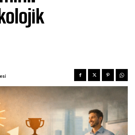
olojik
esi