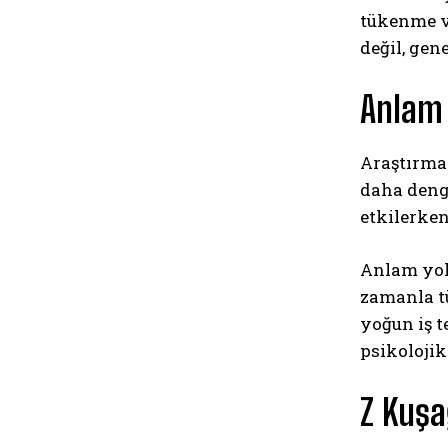
tükenme v
değil, ge
Anlam 
Araştırmal
daha deng
etkilerken
Anlam yoks
zamanla t
yoğun iş t
psikolojik
Z Kuşa