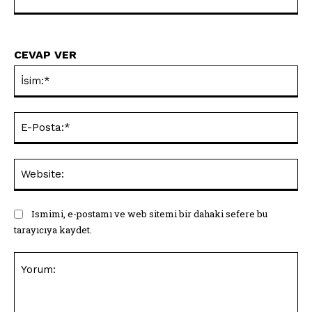
CEVAP VER
İsi
E-
Pos
Web
Ismimi, e-postamı ve web sitemi bir dahaki sefere bu
tarayıcıya kaydet.