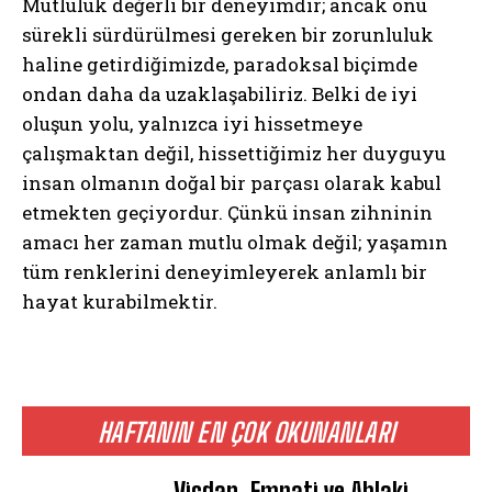
Mutluluk değerli bir deneyimdir; ancak onu
sürekli sürdürülmesi gereken bir zorunluluk
haline getirdiğimizde, paradoksal biçimde
ondan daha da uzaklaşabiliriz. Belki de iyi
oluşun yolu, yalnızca iyi hissetmeye
çalışmaktan değil, hissettiğimiz her duyguyu
insan olmanın doğal bir parçası olarak kabul
etmekten geçiyordur. Çünkü insan zihninin
amacı her zaman mutlu olmak değil; yaşamın
tüm renklerini deneyimleyerek anlamlı bir
hayat kurabilmektir.
HAFTANIN EN ÇOK OKUNANLARI
ABONE OL
Vicdan, Empati ve Ahlaki
Gizlilik politikasını
okudum, onaylıyorum.