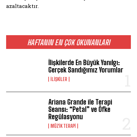
azaltacaktır.
ABONE OL
Gizlilik politikasını
okudum, onaylıyorum.
HAFTANIN EN ÇOK OKUNANLARI
İlişkilerde En Büyük Yanılgı:
Gerçek Sandığımız Yorumlar
İLIŞKILER
Ariana Grande ile Terapi
Seansı: “Petal” ve Öfke
Regülasyonu
MÜZIK TERAPI