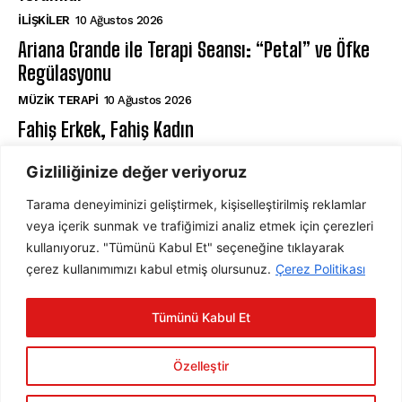
İLIŞKILER
10 Ağustos 2026
Ariana Grande ile Terapi Seansı: “Petal” ve Öfke
Regülasyonu
MÜZIK TERAPI
10 Ağustos 2026
Fahiş Erkek, Fahiş Kadın
AHLAK PSIKOLOJISI
10 Ağustos 2026
Gizliliğinize değer veriyoruz
Tarama deneyiminizi geliştirmek, kişiselleştirilmiş reklamlar
ABONE OL
veya içerik sunmak ve trafiğimizi analiz etmek için çerezleri
kullanıyoruz. "Tümünü Kabul Et" seçeneğine tıklayarak
çerez kullanımımızı kabul etmiş olursunuz.
Çerez Politikası
ABONE OL
Tümünü Kabul Et
Gizlilik Politikasını
okudum, onaylıyorum.
Özelleştir