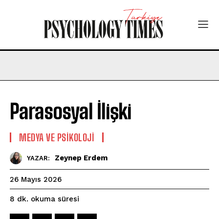
Parasosyal İlişki
MEDYA VE PSIKOLOJI
Zeynep Erdem
YAZAR:
26 Mayıs 2026
okuma süresi
8
dk.