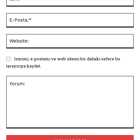
E-
Pos
Web
Ismimi, e-postamı ve web sitemi bir dahaki sefere bu
tarayıcıya kaydet.
Yorum: