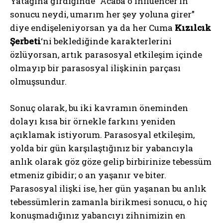
Yatağına girdiğinde “Acaba o influencer’ın
sonucu neydi, umarım her şey yoluna girer”
diye endişeleniyorsan ya da her Cuma
Kızılcık
Şerbeti
‘ni beklediğinde karakterlerini
özlüyorsan, artık parasosyal etkileşim içinde
olmayıp bir parasosyal ilişkinin parçası
olmuşsundur.
Sonuç olarak, bu iki kavramın öneminden
dolayı kısa bir örnekle farkını yeniden
açıklamak istiyorum. Parasosyal etkileşim,
yolda bir gün karşılaştığınız bir yabancıyla
anlık olarak göz göze gelip birbirinize tebessüm
etmeniz gibidir; o an yaşanır ve biter.
Parasosyal ilişki ise, her gün yaşanan bu anlık
tebessümlerin zamanla birikmesi sonucu, o hiç
konuşmadığınız yabancıyı zihnimizin en