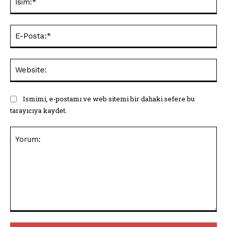
E-
Pos
Web
Ismimi, e-postamı ve web sitemi bir dahaki sefere bu
tarayıcıya kaydet.
Yorum: