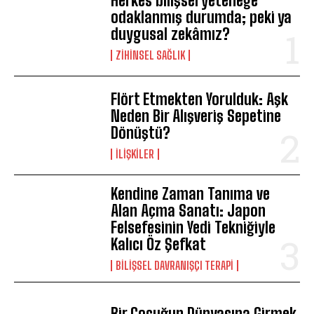
Herkes bilişsel yeteneğe
odaklanmış durumda; peki ya
duygusal zekâmız?
ZIHINSEL SAĞLIK
Flört Etmekten Yorulduk: Aşk
Neden Bir Alışveriş Sepetine
Dönüştü?
İLIŞKILER
Kendine Zaman Tanıma ve
Alan Açma Sanatı: Japon
Felsefesinin Yedi Tekniğiyle
Kalıcı Öz Şefkat
BILIŞSEL DAVRANIŞÇI TERAPI
Bir Çocuğun Dünyasına Girmek