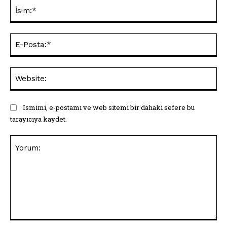
İsi
E-
Pos
Web
Ismimi, e-postamı ve web sitemi bir dahaki sefere bu
tarayıcıya kaydet.
Yorum: