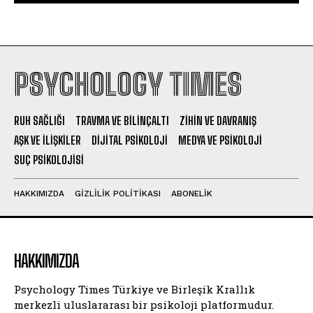
PSYCHOLOGY TIMES
RUH SAĞLIĞI
TRAVMA VE BILINÇALTI
ZIHIN VE DAVRANIŞ
AŞK VE İLIŞKILER
DIJITAL PSIKOLOJI
MEDYA VE PSIKOLOJI
SUÇ PSIKOLOJISI
HAKKIMIZDA
GIZLILIK POLITIKASI
ABONELIK
HAKKIMIZDA
Psychology Times Türkiye ve Birleşik Krallık
merkezli uluslararası bir psikoloji platformudur.