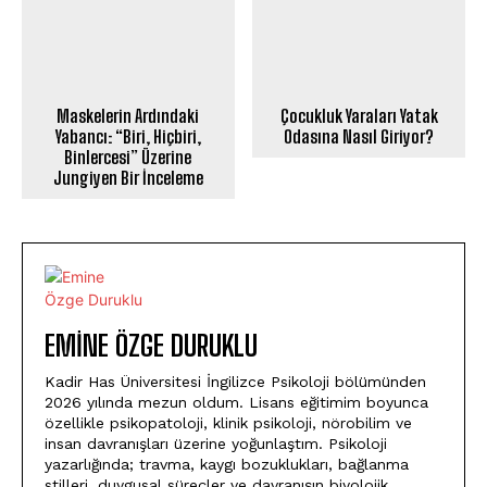
Maskelerin Ardındaki
Çocukluk Yaraları Yatak
Yabancı: “Biri, Hiçbiri,
Odasına Nasıl Giriyor?
Binlercesi” Üzerine
Jungiyen Bir İnceleme
EMINE ÖZGE DURUKLU
Kadir Has Üniversitesi İngilizce Psikoloji bölümünden
2026 yılında mezun oldum. Lisans eğitimim boyunca
özellikle psikopatoloji, klinik psikoloji, nörobilim ve
insan davranışları üzerine yoğunlaştım. Psikoloji
yazarlığında; travma, kaygı bozuklukları, bağlanma
stilleri, duygusal süreçler ve davranışın biyolojik