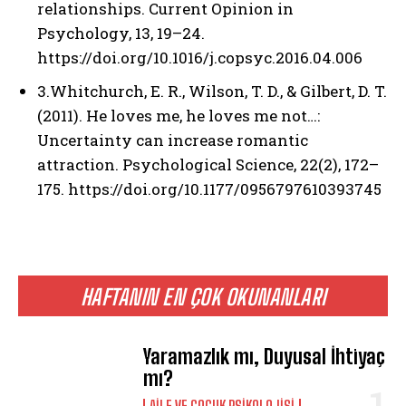
relationships. Current Opinion in
Psychology, 13, 19–24.
https://doi.org/10.1016/j.copsyc.2016.04.006
3.Whitchurch, E. R., Wilson, T. D., & Gilbert, D. T.
(2011). He loves me, he loves me not…:
Uncertainty can increase romantic
attraction. Psychological Science, 22(2), 172–
175. https://doi.org/10.1177/0956797610393745
HAFTANIN EN ÇOK OKUNANLARI
Yaramazlık mı, Duyusal İhtiyaç
mı?
AILE VE ÇOCUK PSIKOLOJISI