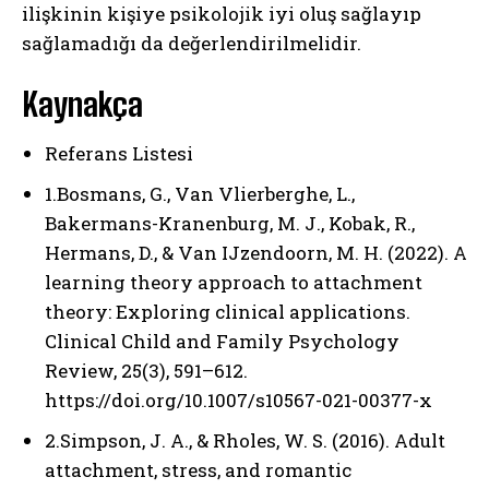
ilişkinin kişiye psikolojik iyi oluş sağlayıp
sağlamadığı da değerlendirilmelidir.
Kaynakça
Referans Listesi
1.Bosmans, G., Van Vlierberghe, L.,
Bakermans-Kranenburg, M. J., Kobak, R.,
Hermans, D., & Van IJzendoorn, M. H. (2022). A
learning theory approach to attachment
ABONE OL
theory: Exploring clinical applications.
Clinical Child and Family Psychology
Gizlilik politikasını
okudum, onaylıyorum.
Review, 25(3), 591–612.
https://doi.org/10.1007/s10567-021-00377-x
2.Simpson, J. A., & Rholes, W. S. (2016). Adult
attachment, stress, and romantic