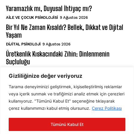
Yaramazlık mı, Duyusal İhtiyaç mı?
AILE VE ÇOCUK PSIKOLOJISI
9 Ağustos 2026
Bir Yıl Ne Zaman Kısaldı? Bellek, Dikkat ve Dijital
Yaşam
DIJITAL PSIKOLOJI
9 Ağustos 2026
Üretkenlik Kıskacındaki Zihin: Dinlenmenin
Suçluluğu
⁠RUH SAĞLIĞI
9 Ağustos 2026
Gizliliğinize değer veriyoruz
Tarama deneyiminizi geliştirmek, kişiselleştirilmiş reklamlar
ABONE OL
veya içerik sunmak ve trafiğimizi analiz etmek için çerezleri
kullanıyoruz. "Tümünü Kabul Et" seçeneğine tıklayarak
çerez kullanımımızı kabul etmiş olursunuz.
Çerez Politikası
ABONE OL
Tümünü Kabul Et