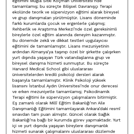
eğitimini Muğla Sıtkı Koçman Üniversitesi’nde
tamamlamış; bu süreçte Bilişsel Davranışçı Terapi
ekolünde teorik ve süpervizyon eğitimi alarak bireysel
ve grup danışmaları yürütmüştür. Lisans döneminde
farklı kurumlarda çocuk ve ergenlerle çalışmış;
Rehberlik ve Araştırma Merkezi’nde özel gereksinimli
bireylerle özel eğitim alanında deneyim kazanmıştır.
Bu dönemde zekâ ve dikkat testleri uygulayıcısı
eğitimini de tamamlamıştır. Lisans mezuniyetinin
ardından Almanya’ya taşınıp özel bir şirkette çalışırken
yurt dışında yaşayan Türk vatandaşlarına grup ve
bireysel danışma hizmeti sunmuştur. Bu süreçte
Harvard Medical School gibi uluslararası
üniversitelerden kredili psikoloji dersleri alarak
başarıyla tamamlamıştır. Klinik Psikoloji yüksek
lisansını İstanbul Aydın Üniversitesi’nde onur derecesi
ve erken mezuniyetle tamamlamış; Psikodinamik
Terapi eğitimi ile süpervizyon çalışmalarını bitirmiştir.
Eş zamanlı olarak Millî Eğitim Bakanlığı’nın Aile
Danışmanlığı Eğitimini tamamlayarak Ankara’daki resmî
sınavdan tam puan almıştır. Güncel olarak Sağlık
Bakanlığı’na bağlı bir kurumda görev yapmaktadır. Yurt
içi ve yurt dışında yaşayan bireylere danışmanlık
hizmeti sunarak çalışmalarını uluslararası düzlemde