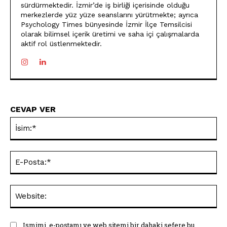
sürdürmektedir. İzmir’de iş birliği içerisinde olduğu
merkezlerde yüz yüze seanslarını yürütmekte; ayrıca
Psychology Times bünyesinde İzmir İlçe Temsilcisi
olarak bilimsel içerik üretimi ve saha içi çalışmalarda
aktif rol üstlenmektedir.
CEVAP VER
İsi
E-
Pos
Web
Ismimi, e-postamı ve web sitemi bir dahaki sefere bu