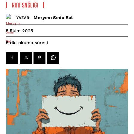
⁠RUH SAĞLIĞI
Meryem Seda Bal
YAZAR:
5 Ekim 2025
okuma süresi
5
dk.