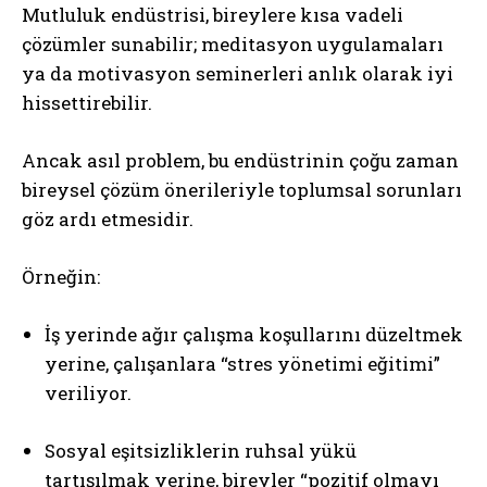
Mutluluk endüstrisi, bireylere kısa vadeli
ABONE OL
çözümler sunabilir; meditasyon uygulamaları
ya da motivasyon seminerleri anlık olarak iyi
Gizlilik politikasını
okudum, onaylıyorum.
hissettirebilir.
Ancak asıl problem, bu endüstrinin çoğu zaman
bireysel çözüm önerileriyle toplumsal sorunları
göz ardı etmesidir.
Örneğin:
İş yerinde ağır çalışma koşullarını düzeltmek
yerine, çalışanlara “stres yönetimi eğitimi”
veriliyor.
Sosyal eşitsizliklerin ruhsal yükü
tartışılmak yerine, bireyler “pozitif olmayı