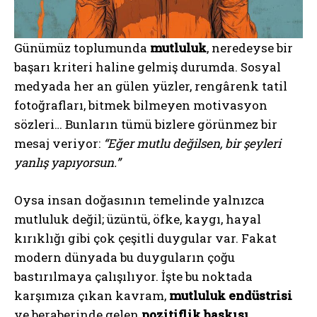
Günümüz toplumunda
mutluluk
, neredeyse bir
başarı kriteri haline gelmiş durumda. Sosyal
medyada her an gülen yüzler, rengârenk tatil
fotoğrafları, bitmek bilmeyen motivasyon
sözleri… Bunların tümü bizlere görünmez bir
mesaj veriyor:
“Eğer mutlu değilsen, bir şeyleri
yanlış yapıyorsun.”
Oysa insan doğasının temelinde yalnızca
mutluluk değil; üzüntü, öfke, kaygı, hayal
kırıklığı gibi çok çeşitli duygular var. Fakat
modern dünyada bu duyguların çoğu
bastırılmaya çalışılıyor. İşte bu noktada
karşımıza çıkan kavram,
mutluluk endüstrisi
ve beraberinde gelen
pozitiflik baskısı
.