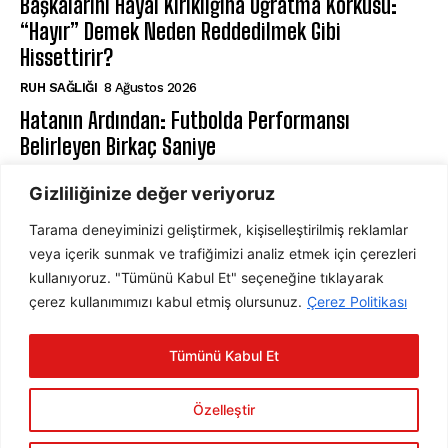
Başkalarını Hayal Kırıklığına Uğratma Korkusu:
“Hayır” Demek Neden Reddedilmek Gibi
Hissettirir?
⁠RUH SAĞLIĞI
8 Ağustos 2026
Hatanın Ardından: Futbolda Performansı
Belirleyen Birkaç Saniye
SPOR PSIKOLOJI
8 Ağustos 2026
Gizliliğinize değer veriyoruz
Tarama deneyiminizi geliştirmek, kişiselleştirilmiş reklamlar
ABONE OL
veya içerik sunmak ve trafiğimizi analiz etmek için çerezleri
kullanıyoruz. "Tümünü Kabul Et" seçeneğine tıklayarak
çerez kullanımımızı kabul etmiş olursunuz.
Çerez Politikası
ABONE OL
Tümünü Kabul Et
Gizlilik Politikasını
okudum, onaylıyorum.
Özelleştir