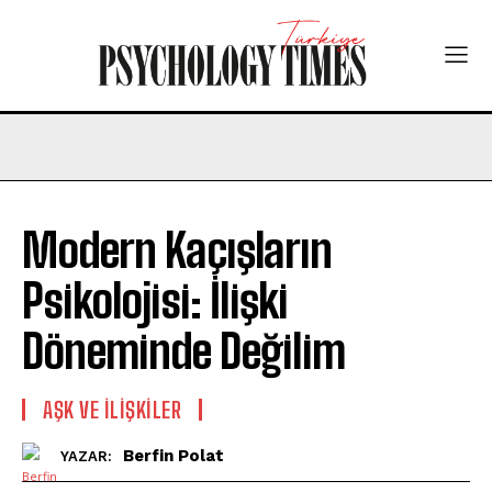
Modern Kaçışların
Psikolojisi: İlişki
Döneminde Değilim
AŞK VE İLIŞKILER
Berfin Polat
YAZAR: