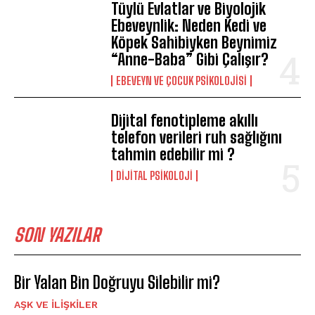
Tüylü Evlatlar ve Biyolojik
Ebeveynlik: Neden Kedi ve
Köpek Sahibiyken Beynimiz
“Anne-Baba” Gibi Çalışır?
ABONE OL
EBEVEYN VE ÇOCUK PSIKOLOJISI
Gizlilik politikasını
okudum, onaylıyorum.
Dijital fenotipleme akıllı
telefon verileri ruh sağlığını
tahmin edebilir mi ?
DIJITAL PSIKOLOJI
SON YAZILAR
Bir Yalan Bin Doğruyu Silebilir mi?
AŞK VE İLIŞKILER