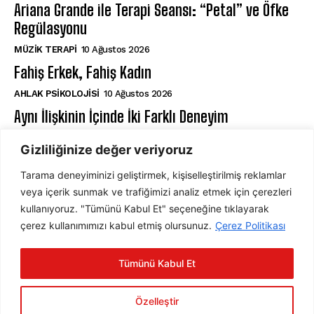
Ariana Grande ile Terapi Seansı: “Petal” ve Öfke
Regülasyonu
MÜZIK TERAPI
10 Ağustos 2026
Fahiş Erkek, Fahiş Kadın
AHLAK PSIKOLOJISI
10 Ağustos 2026
Aynı İlişkinin İçinde İki Farklı Deneyim
İLIŞKILER
10 Ağustos 2026
Gizliliğinize değer veriyoruz
Tarama deneyiminizi geliştirmek, kişiselleştirilmiş reklamlar
ABONE OL
veya içerik sunmak ve trafiğimizi analiz etmek için çerezleri
kullanıyoruz. "Tümünü Kabul Et" seçeneğine tıklayarak
çerez kullanımımızı kabul etmiş olursunuz.
Çerez Politikası
ABONE OL
Tümünü Kabul Et
Gizlilik Politikasını
okudum, onaylıyorum.
Özelleştir