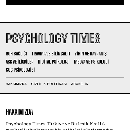
PSYCHOLOGY TIMES
RUH SAĞLIĞI
TRAVMA VE BILINÇALTI
ZIHIN VE DAVRANIŞ
AŞK VE İLIŞKILER
DIJITAL PSIKOLOJI
MEDYA VE PSIKOLOJI
SUÇ PSIKOLOJISI
HAKKIMIZDA
GIZLILIK POLITIKASI
ABONELIK
HAKKIMIZDA
Psychology Times Türkiye ve Birleşik Krallık
merkezli uluslararası bir psikoloji platformudur.