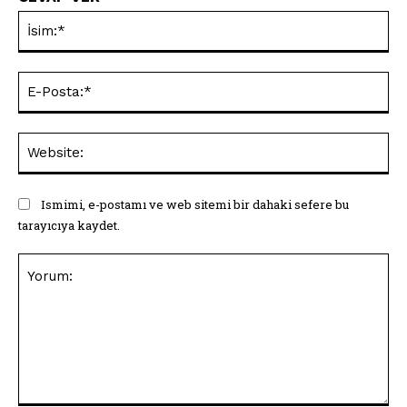
İsi
E-
Pos
Web
Ismimi, e-postamı ve web sitemi bir dahaki sefere bu
tarayıcıya kaydet.