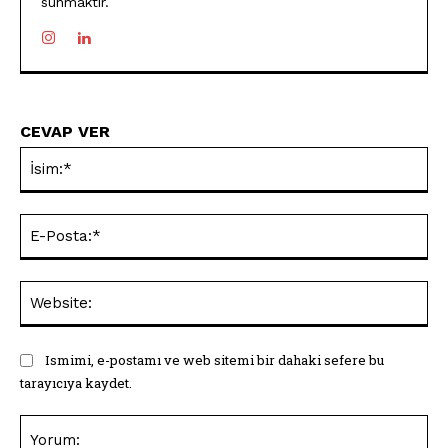
sunmaktır.
CEVAP VER
İsi
E-
Pos
Web
Ismimi, e-postamı ve web sitemi bir dahaki sefere bu
tarayıcıya kaydet.