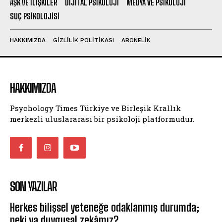
AŞK VE İLIŞKILER
DIJITAL PSIKOLOJI
MEDYA VE PSIKOLOJI
SUÇ PSIKOLOJISI
HAKKIMIZDA
GIZLILIK POLITIKASI
ABONELIK
HAKKIMIZDA
Psychology Times Türkiye ve Birleşik Krallık
merkezli uluslararası bir psikoloji platformudur.
SON YAZILAR
Herkes bilişsel yeteneğe odaklanmış durumda;
peki ya duygusal zekâmız?