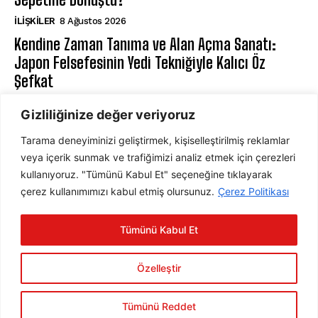
İLIŞKILER
8 Ağustos 2026
Kendine Zaman Tanıma ve Alan Açma Sanatı:
Japon Felsefesinin Yedi Tekniğiyle Kalıcı Öz
Şefkat
BILIŞSEL DAVRANIŞÇI TERAPI
8 Ağustos 2026
Gizliliğinize değer veriyoruz
Tarama deneyiminizi geliştirmek, kişiselleştirilmiş reklamlar
ABONE OL
veya içerik sunmak ve trafiğimizi analiz etmek için çerezleri
kullanıyoruz. "Tümünü Kabul Et" seçeneğine tıklayarak
çerez kullanımımızı kabul etmiş olursunuz.
Çerez Politikası
ABONE OL
Tümünü Kabul Et
Gizlilik Politikasını
okudum, onaylıyorum.
Özelleştir
Tümünü Reddet
2025 © Psychology Times Türkiye Tüm hakları saklıdır.