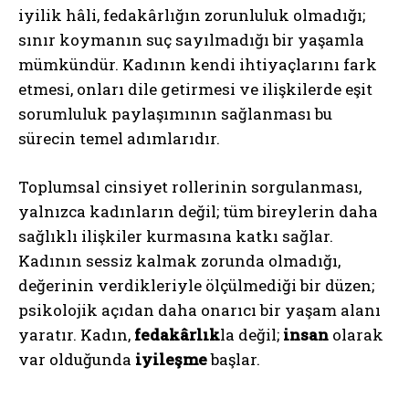
ABONE OL
iyilik hâli, fedakârlığın zorunluluk olmadığı;
sınır koymanın suç sayılmadığı bir yaşamla
Gizlilik politikasını
okudum, onaylıyorum.
mümkündür. Kadının kendi ihtiyaçlarını fark
etmesi, onları dile getirmesi ve ilişkilerde eşit
sorumluluk paylaşımının sağlanması bu
sürecin temel adımlarıdır.
Toplumsal cinsiyet rollerinin sorgulanması,
yalnızca kadınların değil; tüm bireylerin daha
sağlıklı ilişkiler kurmasına katkı sağlar.
Kadının sessiz kalmak zorunda olmadığı,
değerinin verdikleriyle ölçülmediği bir düzen;
psikolojik açıdan daha onarıcı bir yaşam alanı
yaratır. Kadın,
fedakârlık
la değil;
insan
olarak
var olduğunda
iyileşme
başlar.