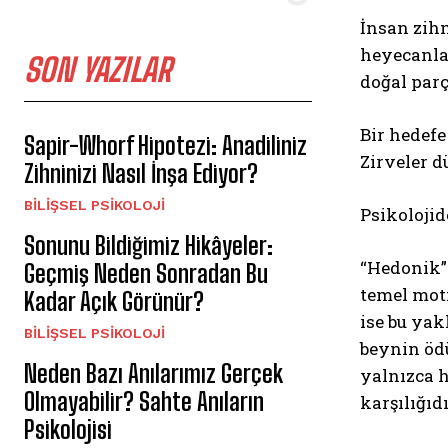
İnsan zihn
heyecanlar
SON YAZILAR
doğal parç
Bir hedefe
Sapir-Whorf Hipotezi: Anadiliniz
Zirveler d
Zihninizi Nasıl İnşa Ediyor?
BILIŞSEL PSIKOLOJI
Psikolojid
Sonunu Bildiğimiz Hikâyeler:
“Hedonik”
Geçmiş Neden Sonradan Bu
temel mot
Kadar Açık Görünür?
ise bu yak
BILIŞSEL PSIKOLOJI
beynin ödü
Neden Bazı Anılarımız Gerçek
yalnızca h
Olmayabilir? Sahte Anıların
karşılığıdı
Psikolojisi