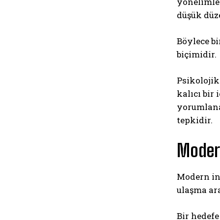
yönelimle 
düşük düze
Böylece bi
biçimidir.
Psikolojik
kalıcı bir
yorumlana
tepkidir.
Modern
Modern ins
ulaşma ara
Bir hedefe