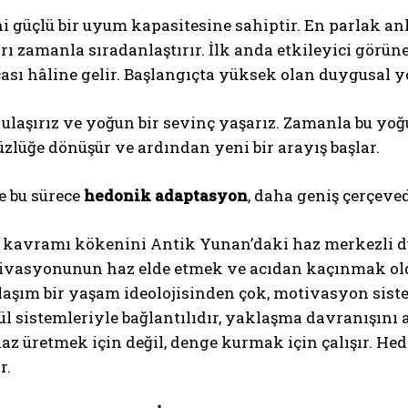
i güçlü bir uyum kapasitesine sahiptir. En parlak anl
ı zamanla sıradanlaştırır. İlk anda etkileyici görü
ası hâline gelir. Başlangıçta yüksek olan duygusal yo
 ulaşırız ve yoğun bir sevinç yaşarız. Zamanla bu yoğ
üzlüğe dönüşür ve ardından yeni bir arayış başlar.
e bu sürece
hedonik adaptasyon
, daha geniş çerçeve
 kavramı kökenini Antik Yunan’daki haz merkezli dü
ivasyonunun haz elde etmek ve acıdan kaçınmak old
laşım bir yaşam ideolojisinden çok, motivasyon sistem
l sistemleriyle bağlantılıdır, yaklaşma davranışını a
az üretmek için değil, denge kurmak için çalışır. He
r.