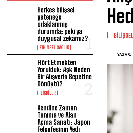
Hed
Herkes bilişsel
yeteneğe
odaklanmış
durumda; peki ya
BILIŞSE
duygusal zekâmız?
ZIHINSEL SAĞLIK
YAZAR:
Flört Etmekten
Yorulduk: Aşk Neden
Bir Alışveriş Sepetine
Dönüştü?
İLIŞKILER
Kendine Zaman
Tanıma ve Alan
Açma Sanatı: Japon
Felsefesinin Yedi