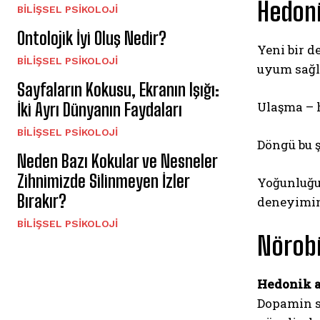
Hedoni
BILIŞSEL PSIKOLOJI
Ontolojik İyi Oluş Nedir?
Yeni bir d
BILIŞSEL PSIKOLOJI
uyum sağla
Sayfaların Kokusu, Ekranın Işığı:
Ulaşma – 
İki Ayrı Dünyanın Faydaları
BILIŞSEL PSIKOLOJI
Döngü bu ş
Neden Bazı Kokular ve Nesneler
Zihnimizde Silinmeyen İzler
Yoğunluğu
Bırakır?
deneyimin 
BILIŞSEL PSIKOLOJI
Nörobi
Hedonik 
Dopamin s