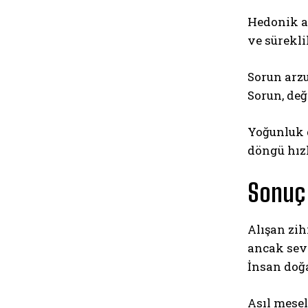
Hedonik a
ve süreklil
Sorun arzu
Sorun, de
Yoğunluk g
döngü hızl
Sonuç
Alışan zih
ancak sevi
İnsan doğa
Asıl mese