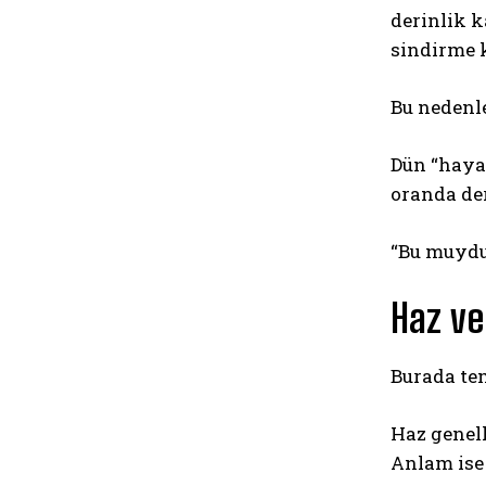
derinlik 
sindirme k
Bu nedenl
Dün “hayal
oranda der
“Bu muydu
Haz ve
Burada tem
Haz genell
Anlam ise 