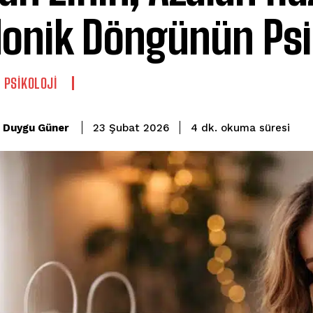
onik Döngünün Psik
L PSIKOLOJI
okuma süresi
Duygu Güner
4
dk.
23 Şubat 2026