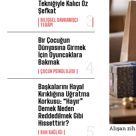
Tekniğiyle Kalıcı Öz
Şefkat
BILIŞSEL DAVRANIŞÇI
TERAPI
Bir Çocuğun
Dünyasına Girmek
İçin Oyuncaklara
Bakmak
ÇOCUK PSIKOLOJISI
Başkalarını Hayal
Kırıklığına Uğratma
Korkusu: “Hayır”
Demek Neden
Reddedilmek Gibi
Hissettirir?
Alışan zih
⁠RUH SAĞLIĞI