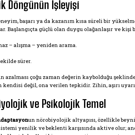
k Döngünün İşleyişi
eneyim, başarı ya da kazanım kısa süreli bir yüksel
r. Başlangıçta güçlü olan duygu olağanlaşır ve kişi
haz – alışma – yeniden arama.
ekilde sürer.
ABONE OL
n azalması çoğu zaman değerin kaybolduğu şeklinde
Gizlilik politikasını
okudum, onaylıyorum.
kendisi değil, ona verilen tepkidir. Zihin, aşırı uyar
yolojik ve Psikolojik Temel
adaptasyon
un nörobiyolojik altyapısı, özellikle beyn
istemi yenilik ve beklenti karşısında aktive olur; 