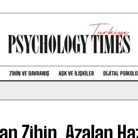
ZIHIN VE DAVRANIŞ
AŞK VE İLIŞKILER
DIJITAL PSIKOLO
şan Zihin, Azalan Ha