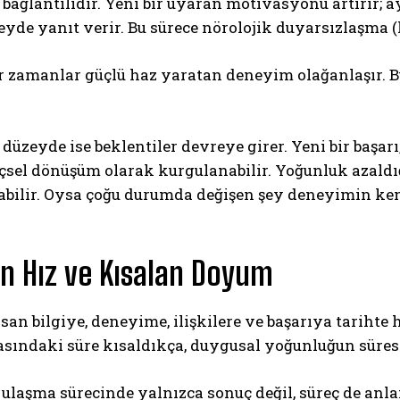
bağlantılıdır. Yeni bir uyaran motivasyonu artırır; 
yde yanıt verir. Bu sürece nörolojik duyarsızlaşma (
r zamanlar güçlü haz yaratan deneyim olağanlaşır. B
 düzeyde ise beklentiler devreye girer. Yeni bir başarı
 içsel dönüşüm olarak kurgulanabilir. Yoğunluk azald
bilir. Oysa çoğu durumda değişen şey deneyimin kend
 Hız ve Kısalan Doyum
an bilgiye, deneyime, ilişkilere ve başarıya tarihte 
sındaki süre kısaldıkça, duygusal yoğunluğun süresi 
 ulaşma sürecinde yalnızca sonuç değil, süreç de anla