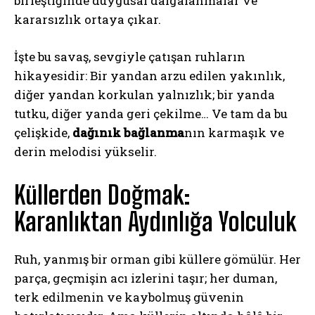
birleştiğinde duygusal dalgalanmalar ve
kararsızlık ortaya çıkar.
İşte bu savaş, sevgiyle çatışan ruhların
hikayesidir: Bir yandan arzu edilen yakınlık,
diğer yandan korkulan yalnızlık; bir yanda
tutku, diğer yanda geri çekilme… Ve tam da bu
çelişkide,
dağınık bağlanma
nın karmaşık ve
derin melodisi yükselir.
Küllerden Doğmak:
Karanlıktan Aydınlığa Yolculuk
Ruh, yanmış bir orman gibi küllere gömülür. Her
parça, geçmişin acı izlerini taşır; her duman,
terk edilmenin ve kaybolmuş güvenin
ABONE OL