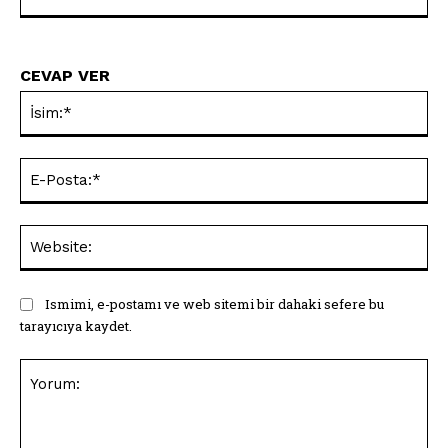
CEVAP VER
İsi
E-
Pos
Web
Ismimi, e-postamı ve web sitemi bir dahaki sefere bu
tarayıcıya kaydet.