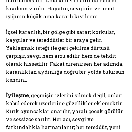
hatırlatıcısıdır. Ama küllerin altında hâlâ bir
Gizlilik politikasını
okudum, onaylıyorum.
kıvılcım vardır: Hayatın, sevginin ve umut
ışığının küçük ama kararlı kıvılcımı.
İçsel karanlık, bir gölge gibi sarar; korkular,
kaygılar ve tereddütler bir araya gelir.
Yaklaşmak isteği ile geri çekilme dürtüsü
çarpışır, sevgi hem arzu edilir hem de tehdit
olarak hissedilir. Fakat direnirsen her adımda,
karanlıktan aydınlığa doğru bir yolda bulursun
kendini.
İyileşme
, geçmişin izlerini silmek değil, onları
kabul ederek üzerlerine güzellikler eklemektir.
Kırık oyuncaklar onarılır, yaralı çocuk görülür
ve sessizce sarılır. Her acı, sevgi ve
farkındalıkla harmanlanır; her tereddüt, yeni