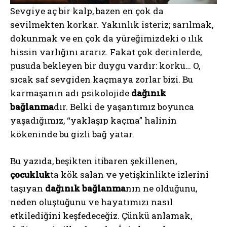
Sevgiye aç bir kalp, bazen en çok da
sevilmekten korkar. Yakınlık isteriz; sarılmak,
dokunmak ve en çok da yüreğimizdeki o ılık
hissin varlığını ararız. Fakat çok derinlerde,
pusuda bekleyen bir duygu vardır: korku… O,
sıcak saf sevgiden kaçmaya zorlar bizi. Bu
karmaşanın adı psikolojide
dağınık
bağlanma
dır. Belki de yaşantımız boyunca
yaşadığımız, “yaklaşıp kaçma” halinin
kökeninde bu gizli bağ yatar.
Bu yazıda, beşikten itibaren şekillenen,
çocukluk
ta kök salan ve yetişkinlikte izlerini
taşıyan
dağınık bağlanma
nın ne olduğunu,
neden oluştuğunu ve hayatımızı nasıl
etkilediğini keşfedeceğiz. Çünkü anlamak,