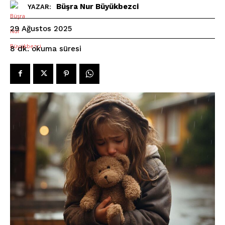
Büşra Nur Büyükbezci
YAZAR:
29 Ağustos 2025
okuma süresi
8
dk.