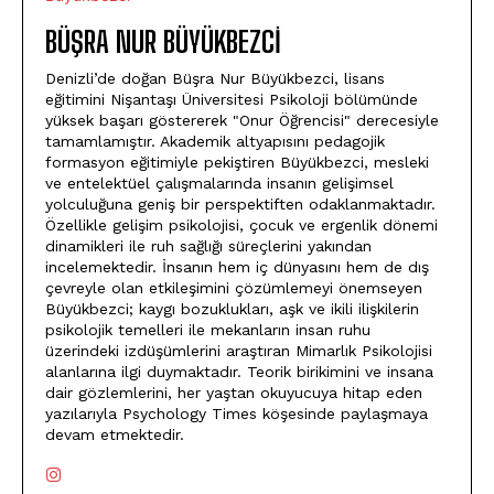
BÜŞRA NUR BÜYÜKBEZCI
Denizli’de doğan Büşra Nur Büyükbezci, lisans
eğitimini Nişantaşı Üniversitesi Psikoloji bölümünde
yüksek başarı göstererek "Onur Öğrencisi" derecesiyle
tamamlamıştır. Akademik altyapısını pedagojik
formasyon eğitimiyle pekiştiren Büyükbezci, mesleki
ve entelektüel çalışmalarında insanın gelişimsel
yolculuğuna geniş bir perspektiften odaklanmaktadır.
Özellikle gelişim psikolojisi, çocuk ve ergenlik dönemi
dinamikleri ile ruh sağlığı süreçlerini yakından
incelemektedir. İnsanın hem iç dünyasını hem de dış
çevreyle olan etkileşimini çözümlemeyi önemseyen
Büyükbezci; kaygı bozuklukları, aşk ve ikili ilişkilerin
psikolojik temelleri ile mekanların insan ruhu
üzerindeki izdüşümlerini araştıran Mimarlık Psikolojisi
alanlarına ilgi duymaktadır. Teorik birikimini ve insana
dair gözlemlerini, her yaştan okuyucuya hitap eden
yazılarıyla Psychology Times köşesinde paylaşmaya
devam etmektedir.