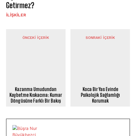
Getirmez?
İLIŞKILER
ÖNCEKI İÇERIK
SONRAKI İÇERIK
Kazanma Umudundan
Koca Bir Yas Evinde
Kaybetme Kıskacına: Kumar
Psikolojik Sağlamlığı
Döngüsüne Farklı Bir Bakış
Korumak