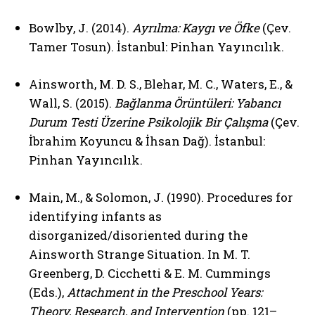
Bowlby, J. (2014).
Ayrılma: Kaygı ve Öfke
(Çev.
Tamer Tosun). İstanbul: Pinhan Yayıncılık.
Ainsworth, M. D. S., Blehar, M. C., Waters, E., &
Wall, S. (2015).
Bağlanma Örüntüleri: Yabancı
Durum Testi Üzerine Psikolojik Bir Çalışma
(Çev.
İbrahim Koyuncu & İhsan Dağ). İstanbul:
Pinhan Yayıncılık.
Main, M., & Solomon, J. (1990). Procedures for
identifying infants as
disorganized/disoriented during the
Ainsworth Strange Situation. In M. T.
Greenberg, D. Cicchetti & E. M. Cummings
(Eds.),
Attachment in the Preschool Years:
Theory, Research, and Intervention
(pp. 121–