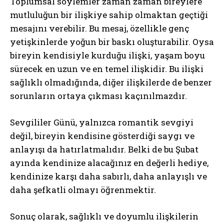
Toplumsal söylemler zaman zaman bireylere
mutluluğun bir ilişkiye sahip olmaktan geçtiği
mesajını verebilir. Bu mesaj, özellikle genç
yetişkinlerde yoğun bir baskı oluşturabilir. Oysa
bireyin kendisiyle kurduğu ilişki, yaşam boyu
sürecek en uzun ve en temel ilişkidir. Bu ilişki
sağlıklı olmadığında, diğer ilişkilerde de benzer
sorunların ortaya çıkması kaçınılmazdır.
Sevgililer Günü, yalnızca romantik sevgiyi
değil, bireyin kendisine gösterdiği saygı ve
anlayışı da hatırlatmalıdır. Belki de bu Şubat
ayında kendinize alacağınız en değerli hediye,
kendinize karşı daha sabırlı, daha anlayışlı ve
ABONE OL
daha şefkatli olmayı öğrenmektir.
Gizlilik politikasını
okudum, onaylıyorum.
Sonuç olarak, sağlıklı ve doyumlu ilişkilerin