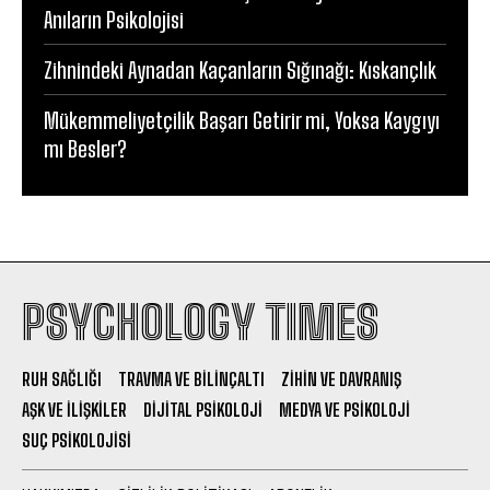
Anıların Psikolojisi
Zihnindeki Aynadan Kaçanların Sığınağı: Kıskançlık
Mükemmeliyetçilik Başarı Getirir mi, Yoksa Kaygıyı
mı Besler?
PSYCHOLOGY TIMES
RUH SAĞLIĞI
TRAVMA VE BILINÇALTI
ZIHIN VE DAVRANIŞ
AŞK VE İLIŞKILER
DIJITAL PSIKOLOJI
MEDYA VE PSIKOLOJI
SUÇ PSIKOLOJISI