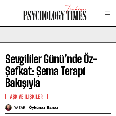
Sevgililer Günü’nde Öz-
Şefkat: Şema Terapi
Bakışıyla
AŞK VE İLIŞKILER
Öykünaz Banaz
YAZAR: