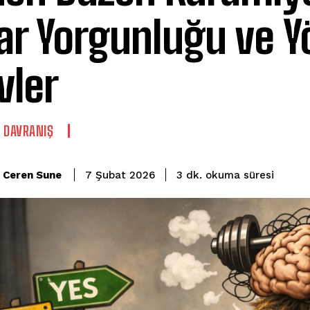
ar Yorgunluğu ve Y
vler
E DAVRANIŞ
okuma süresi
Ceren Sune
3
dk.
7 Şubat 2026