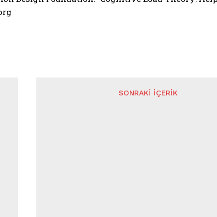
org
SONRAKI İÇERIK