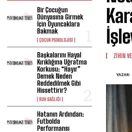
Kar
Bir Çocuğun
Dünyasına Girmek
İçin Oyuncaklara
İşle
Bakmak
ÇOCUK PSIKOLOJISI
Başkalarını Hayal
⁠ZIHIN V
Kırıklığına Uğratma
Korkusu: “Hayır”
Demek Neden
YAZAR:
Reddedilmek Gibi
Hissettirir?
⁠RUH SAĞLIĞI
Hatanın Ardından:
Futbolda
Performansı