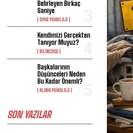
Belirleyen Birkaç
Saniye
SPOR PSIKOLOJI
Kendimizi Gerçekten
Tanıyor Muyuz?
BILINÇDIŞI
Başkalarının
Düşünceleri Neden
Bu Kadar Önemli?
KLINIK PSIKOLOJI
SON YAZILAR