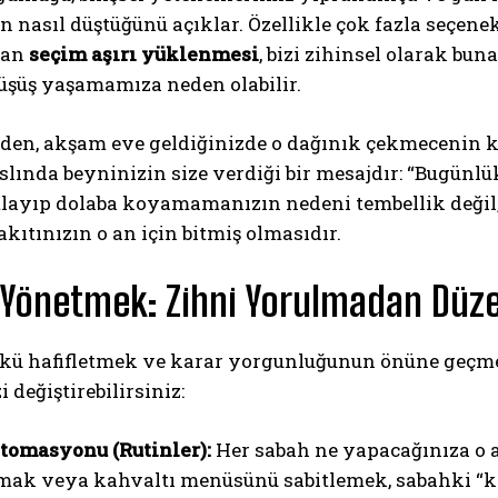
n nasıl düştüğünü açıklar. Özellikle çok fazla seçen
kan
seçim aşırı yüklenmesi
, bizi zihinsel olarak bu
düşüş yaşamamıza neden olabilir.
zden, akşam eve geldiğinizde o dağınık çekmecenin k
lında beyninizin size verdiği bir mesajdır: “Bugünl
tlayıp dolaba koyamamanızın nedeni tembellik değil,
akıtınızın o an için bitmiş olmasıdır.
Yönetmek: Zihni Yorulmadan Düzen
yükü hafifletmek ve karar yorgunluğunun önüne geçm
 değiştirebilirsiniz:
tomasyonu (Rutinler):
Her sabah ne yapacağınıza o 
mak veya kahvaltı menüsünü sabitlemek, sabahki “k