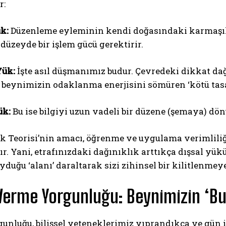
r:
ük:
Düzenleme eyleminin kendi doğasındaki karmaşıklı
düzeyde bir işlem gücü gerektirir.
Yük:
İşte asıl düşmanımız budur. Çevredeki dikkat dağ
; beynimizin odaklanma enerjisini sömüren ‘kötü tasa
ABONE OL
ük:
Bu ise bilgiyi uzun vadeli bir düzene (şemaya) dön
Gizlilik politikasını
okudum, onaylıyorum.
ük Teorisi’nin amacı, öğrenme ve uygulama verimliliğ
r. Yani, etrafınızdaki dağınıklık arttıkça dışsal yü
yduğu ‘alanı’ daraltarak sizi zihinsel bir kilitlenmey
Verme Yorgunluğu: Beynimizin ‘Bu
unluğu, bilişsel yeteneklerimiz yıprandıkça ve gün 