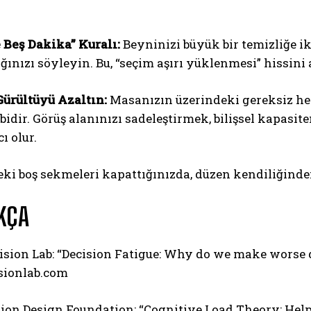
 Beş Dakika” Kuralı:
Beyninizi büyük bir temizliğe i
ağınızı söyleyin. Bu, “seçim aşırı yüklenmesi” hissini
Gürültüyü Azaltın:
Masanızın üzerindeki gereksiz her
ibidir. Görüş alanınızı sadeleştirmek, bilişsel kapas
ı olur.
ki boş sekmeleri kapattığınızda, düzen kendiliğinden
KÇA
ision Lab: “Decision Fatigue: Why do we make worse d
sionlab.com
tion Design Foundation: “Cognitive Load Theory: Help