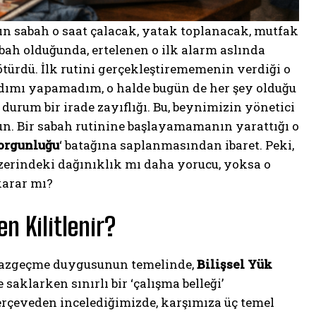
ın sabah o saat çalacak, yatak toplanacak, mutfak
bah olduğunda, ertelenen o ilk alarm aslında
ötürdü. İlk rutini gerçekleştirememenin verdiği o
 adımı yapamadım, o halde bugün de her şey olduğu
u durum bir irade zayıflığı. Bu, beynimizin yönetici
yun. Bir sabah rutinine başlayamamanın yarattığı o
orgunluğu
‘ batağına saplanmasından ibaret. Peki,
erindeki dağınıklık mı daha yorucu, yoksa o
karar mı?
n Kilitlenir?
z vazgeçme duygusunun temelinde,
Bilişsel Yük
 saklarken sınırlı bir ‘çalışma belleği’
rçeveden incelediğimizde, karşımıza üç temel