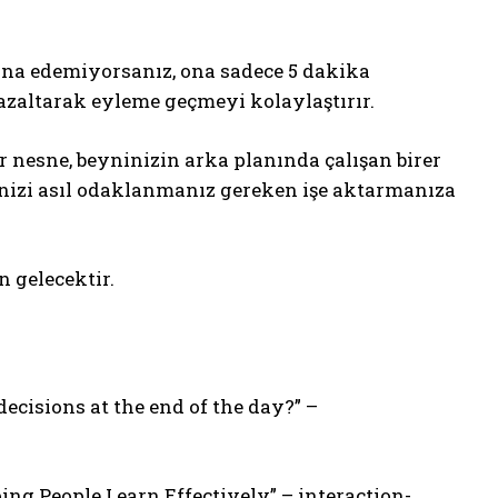
kna edemiyorsanız, ona sadece 5 dakika
 azaltarak eyleme geçmeyi kolaylaştırır.
 nesne, beyninizin arka planında çalışan birer
itenizi asıl odaklanmanız gereken işe aktarmanıza
 gelecektir.
ecisions at the end of the day?” –
ing People Learn Effectively” – interaction-