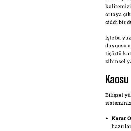
kalitemizi
ortaya çı
ciddi bir 
İşte bu yü
duygusu as
tişörtü ka
zihinsel y
Kaosu 
Bilişsel 
sisteminizi
Karar O
hazırla