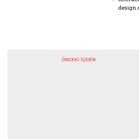
design.
ÖNCEKI İÇERIK