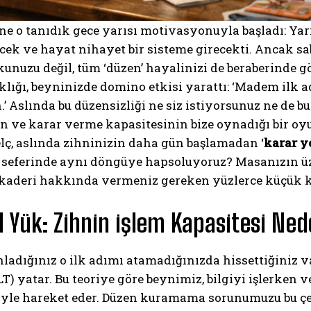
ne o tanıdık gece yarısı motivasyonuyla başladı: Yar
ek ve hayat nihayet bir sisteme girecekti. Ancak sa
unuzu değil, tüm ‘düzen’ hayalinizi de beraberinde g
klığı, beyninizde domino etkisi yarattı: ‘Madem ilk
n.’ Aslında bu düzensizliği ne siz istiyorsunuz ne de b
in ve karar verme kapasitesinin bize oynadığı bir o
elç, aslında zihninizin daha gün başlamadan ‘
karar y
 seferinde aynı döngüye hapsoluyoruz? Masanızın üz
 kaderi hakkında vermeniz gereken yüzlerce küçük 
el Yük: Zihnin işlem Kapasitesi Nede
nladığınız o ilk adımı atamadığınızda hissettiğini
T) yatar. Bu teoriye göre beynimiz, bilgiyi işlerken ve
iyle hareket eder. Düzen kuramama sorunumuzu bu çe