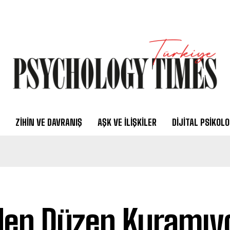
ZIHIN VE DAVRANIŞ
AŞK VE İLIŞKILER
DIJITAL PSIKOLO
en Düzen Kuramı