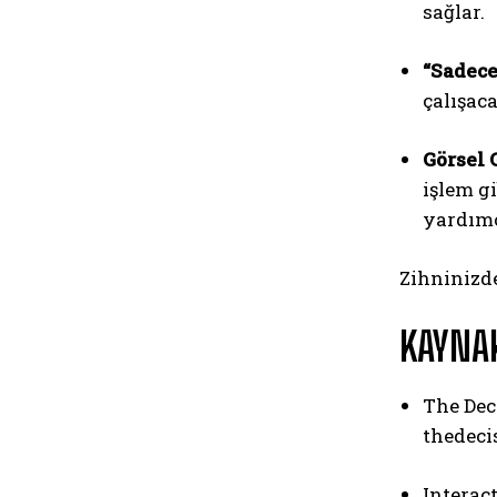
sağlar.
“Sadece
çalışac
Görsel 
işlem g
yardımc
Zihninizde
KAYNA
The Dec
thedeci
Interac