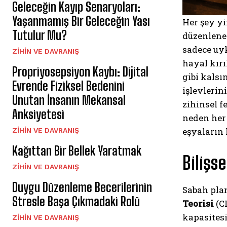
Geleceğin Kayıp Senaryoları:
Yaşanmamış Bir Geleceğin Yası
Her şey yi
Tutulur Mu?
düzenlenec
sadece uyk
⁠ZIHIN VE DAVRANIŞ
hayal kırı
Propriyosepsiyon Kaybı: Dijital
gibi kalsı
Evrende Fiziksel Bedenini
işlevlerin
Unutan İnsanın Mekansal
zihinsel f
Anksiyetesi
neden her
eşyaların
⁠ZIHIN VE DAVRANIŞ
Kağıttan Bir Bellek Yaratmak
Bilişs
⁠ZIHIN VE DAVRANIŞ
Duygu Düzenleme Becerilerinin
Sabah pla
Stresle Başa Çıkmadaki Rolü
Teorisi
(CL
kapasites
⁠ZIHIN VE DAVRANIŞ