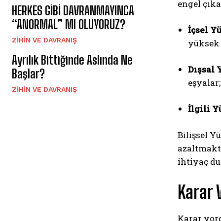
engel çıka
HERKES GİBİ DAVRANMAYINCA
“ANORMAL” MI OLUYORUZ?
İçsel Y
⁠ZIHIN VE DAVRANIŞ
yüksek 
Ayrılık Bittiğinde Aslında Ne
Dışsal 
Başlar?
eşyalar
⁠ZIHIN VE DAVRANIŞ
İlgili Y
Bilişsel Y
azaltmaktı
ihtiyaç du
Karar 
Karar yorg