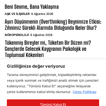
Beni Sevme, Bana Yaklaşma
AŞK VE İLIŞKILER
6 Ağustos 2026
Aşırı Düşünmenin (Overthinking) Beynimize Etkisi:
Zihnimiz Sürekli Alarmda Olduğunda Neler Olur?
NÖROPSIKOLOJI
6 Ağustos 2026
Tükenmiş Bireyler mi, Tüketen Bir Düzen mi?
Gençlerde Gelecek Kaygısının Psikolojik ve
Toplumsal Kökenleri
GENÇ PSIKOLOJISI
6 Ağustos 2026
Gizliliğinize değer veriyoruz
Tarama deneyiminizi geliştirmek, kişiselleştirilmiş reklamlar
ABONE OL
veya içerik sunmak ve trafiğimizi analiz etmek için çerezleri
kullanıyoruz. "Tümünü Kabul Et" seçeneğine tıklayarak
çerez kullanımımızı kabul etmiş olursunuz.
Çerez Politikası
ABONE OL
Tümünü Kabul Et