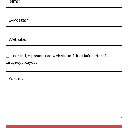
E-
Pos
Web
Ismimi, e-postamı ve web sitemi bir dahaki sefere bu
tarayıcıya kaydet.
Yorum: