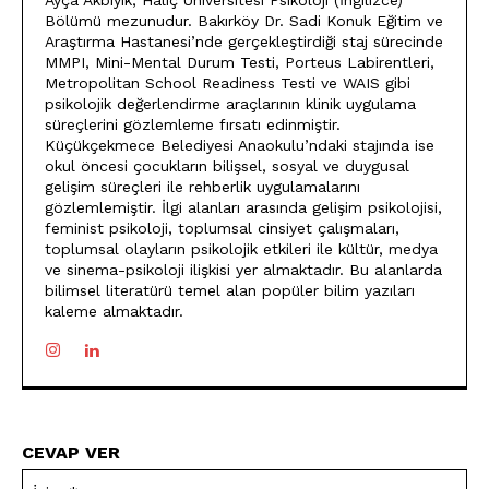
Ayça Akbıyık, Haliç Üniversitesi Psikoloji (İngilizce)
Bölümü mezunudur. Bakırköy Dr. Sadi Konuk Eğitim ve
Araştırma Hastanesi’nde gerçekleştirdiği staj sürecinde
MMPI, Mini-Mental Durum Testi, Porteus Labirentleri,
Metropolitan School Readiness Testi ve WAIS gibi
psikolojik değerlendirme araçlarının klinik uygulama
süreçlerini gözlemleme fırsatı edinmiştir.
Küçükçekmece Belediyesi Anaokulu’ndaki stajında ise
okul öncesi çocukların bilişsel, sosyal ve duygusal
gelişim süreçleri ile rehberlik uygulamalarını
gözlemlemiştir. İlgi alanları arasında gelişim psikolojisi,
feminist psikoloji, toplumsal cinsiyet çalışmaları,
toplumsal olayların psikolojik etkileri ile kültür, medya
ve sinema-psikoloji ilişkisi yer almaktadır. Bu alanlarda
bilimsel literatürü temel alan popüler bilim yazıları
kaleme almaktadır.
CEVAP VER
İsi