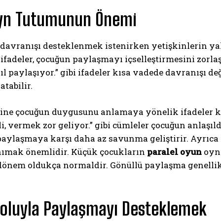
yn Tutumunun Önemi
avranışı desteklenmek istenirken yetişkinlerin yakla
 ifadeler, çocuğun paylaşmayı içselleştirmesini zorlaş
ıl paylaşıyor.” gibi ifadeler kısa vadede davranışı d
atabilir.
ABONE OL
ine çocuğun duygusunu anlamaya yönelik ifadeler ku
i, vermek zor geliyor.” gibi cümleler çocuğun anlaşıl
Gizlilik politikasını
okudum, onaylıyorum.
paylaşmaya karşı daha az savunma geliştirir. Ayrıca
ımak önemlidir. Küçük çocukların
paralel oyun
oyna
dönem oldukça normaldir. Gönüllü paylaşma genellikl
oluyla Paylaşmayı Desteklemek