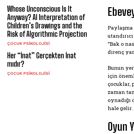
Whose Unconscious Is It
Ebeve
Anyway? AI Interpretation of
Children’s Drawings and the
Paylaşma d
Risk of Algorithmic Projection
utandırıcı
“Bak o nas
ÇOCUK PSIKOLOJISI
direnç yar
Her “İnat” Gerçekten İnat
mıdır?
Bunun yer
ÇOCUK PSIKOLOJISI
için öneml
çocuklar, 
zaman tan
oynadığı 
hale gelir.
Oyun Y