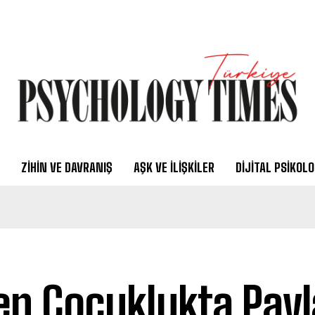
ZIHIN VE DAVRANIŞ
AŞK VE İLIŞKILER
DIJITAL PSIKOLO
en Çocuklukta Pay