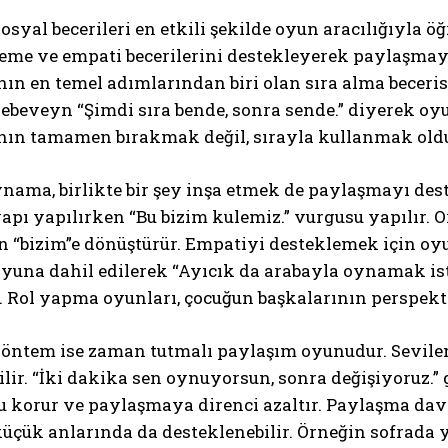
osyal becerileri en etkili şekilde oyun aracılığıyla 
eme ve empati becerilerini destekleyerek paylaşmayı 
n en temel adımlarından biri olan sıra alma becerisin
beveyn “Şimdi sıra bende, sonra sende.” diyerek oyu
ın tamamen bırakmak değil, sırayla kullanmak old
ynama, birlikte bir şey inşa etmek de paylaşmayı dest
yapı yapılırken “Bu bizim kulemiz.” vurgusu yapılır.
 “bizim”e dönüştürür. Empatiyi desteklemek için oyu
una dahil edilerek “Ayıcık da arabayla oynamak istiy
r. Rol yapma oyunları, çocuğun başkalarının perspekti
yöntem ise zaman tutmalı paylaşım oyunudur. Sevilen
ilir. “İki dakika sen oynuyorsun, sonra değişiyoruz.”
 korur ve paylaşmaya direnci azaltır. Paylaşma davr
çük anlarında da desteklenebilir. Örneğin sofrada y