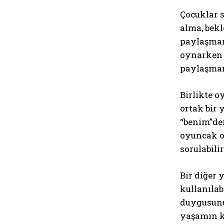
Çocuklar s
alma, bekl
paylaşmanı
oynarken e
paylaşman
Birlikte o
ortak bir 
“benim”den
oyuncak oy
sorulabili
Bir diğer 
kullanılab
duygusunu
yaşamın kü