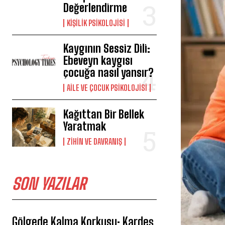
Değerlendirme
KIŞILIK PSIKOLOJISI
Kaygının Sessiz Dili:
Ebeveyn kaygısı
çocuğa nasıl yansır?
AILE VE ÇOCUK PSIKOLOJISI
Kağıttan Bir Bellek
Yaratmak
⁠ZIHIN VE DAVRANIŞ
SON YAZILAR
Gölgede Kalma Korkusu: Kardeş