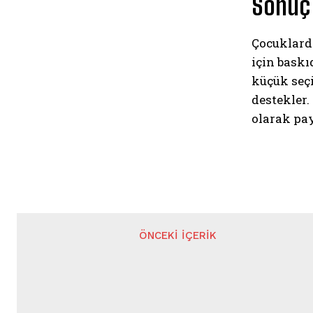
Sonuç
Çocuklarda
için baskı
küçük seç
destekler.
olarak pa
ÖNCEKI İÇERIK