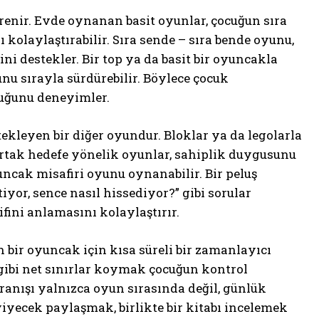
öğrenir. Evde oynanan basit oyunlar, çocuğun sıra
kolaylaştırabilir. Sıra sende – sıra bende oyunu,
i destekler. Bir top ya da basit bir oyuncakla
nu sırayla sürdürebilir. Böylece çocuk
uğunu deneyimler.
ekleyen bir diğer oyundur. Bloklar ya da legolarla
 Ortak hedefe yönelik oyunlar, sahiplik duygusunu
ncak misafiri oyunu oynanabilir. Bir peluş
or, sence nasıl hissediyor?” gibi sorular
fini anlamasını kolaylaştırır.
 bir oyuncak için kısa süreli bir zamanlayıcı
 gibi net sınırlar koymak çocuğun kontrol
anışı yalnızca oyun sırasında değil, günlük
iyecek paylaşmak, birlikte bir kitabı incelemek