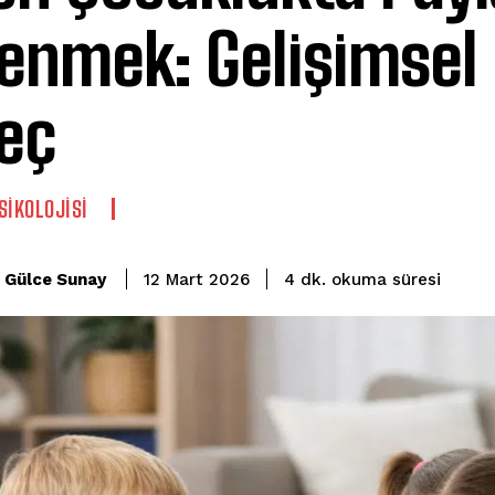
enmek: Gelişimsel 
eç
SIKOLOJISI
okuma süresi
Gülce Sunay
4
dk.
12 Mart 2026