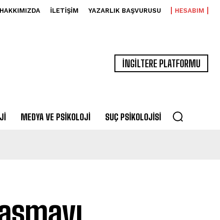
HAKKIMIZDA
İLETIŞIM
YAZARLIK BAŞVURUSU
HESABIM
İNGİLTERE PLATFORMU
JI
MEDYA VE PSIKOLOJI
SUÇ PSIKOLOJISI
laşmayı