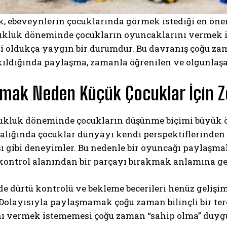
 ebeveynlerin çocuklarında görmek istediği en öneml
ukluk döneminde çocukların oyuncaklarını vermek is
i oldukça yaygın bir durumdur. Bu davranış çoğu zam
ıldığında paylaşma, zamanla öğrenilen ve olgunlaşan
mak Neden Küçük Çocuklar İçin 
ukluk döneminde çocukların düşünme biçimi büyük 
alığında çocuklar dünyayı kendi perspektiflerinden a
sı gibi deneyimler. Bu nedenle bir oyuncağı paylaşma
ontrol alanından bir parçayı bırakmak anlamına gel
e dürtü kontrolü ve bekleme becerileri henüz gelişi
. Dolayısıyla paylaşmamak çoğu zaman bilinçli bir terc
ı vermek istememesi çoğu zaman “sahip olma” duygus