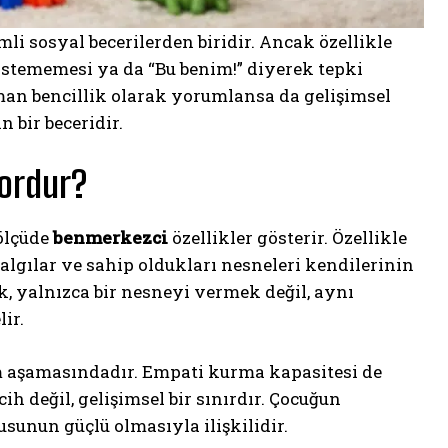
i sosyal becerilerden biridir. Ancak özellikle
tememesi ya da “Bu benim!” diyerek tepki
an bencillik olarak yorumlansa da gelişimsel
 bir beceridir.
Zordur?
ölçüde
benmerkezci
özellikler gösterir. Özellikle
lgılar ve sahip oldukları nesneleri kendilerinin
k, yalnızca bir nesneyi vermek değil, aynı
ir.
m aşamasındadır. Empati kurma kapasitesi de
ih değil, gelişimsel bir sınırdır. Çocuğun
unun güçlü olmasıyla ilişkilidir.