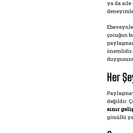
ya da ail
deneyimle
Ebeveynler
çocuğun bu
paylaşman
önemlidir.
duygusunu
Her Şe
Paylaşmay
değildir. 
sınır geli
gönüllü ya