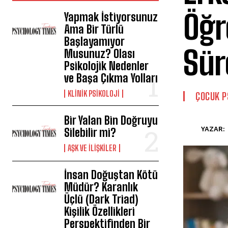
Öğr
Yapmak İstiyorsunuz
Ama Bir Türlü
Başlayamıyor
Sür
Musunuz? Olası
Psikolojik Nedenler
ve Başa Çıkma Yolları
KLINIK PSIKOLOJI
ÇOCUK P
Bir Yalan Bin Doğruyu
YAZAR:
Silebilir mi?
AŞK VE İLIŞKILER
İnsan Doğuştan Kötü
Müdür? Karanlık
Üçlü (Dark Triad)
Kişilik Özellikleri
Perspektifinden Bir