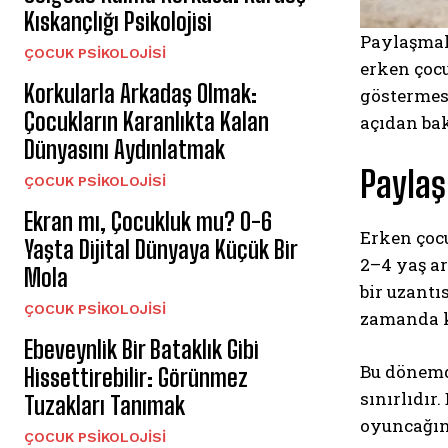
Kıskançlığı Psikolojisi
Paylaşmak,
ÇOCUK PSIKOLOJISI
erken çoc
Korkularla Arkadaş Olmak:
göstermes
Çocukların Karanlıkta Kalan
açıdan bak
Dünyasını Aydınlatmak
Paylaş
ÇOCUK PSIKOLOJISI
Ekran mı, Çocukluk mu? 0-6
Erken çoc
Yaşta Dijital Dünyaya Küçük Bir
2–4 yaş ar
Mola
bir uzantı
ÇOCUK PSIKOLOJISI
zamanda k
Ebeveynlik Bir Bataklık Gibi
Bu dönemd
Hissettirebilir: Görünmez
sınırlıdır
Tuzakları Tanımak
oyuncağın
ÇOCUK PSIKOLOJISI