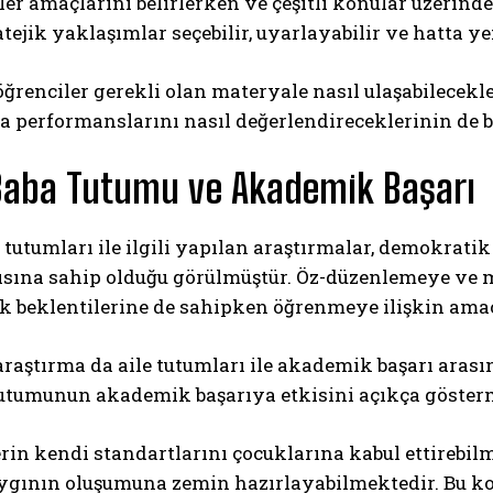
ler amaçlarını belirlerken ve çeşitli konular üzerind
atejik ya
klaşımlar seçebilir, uyarlayabilir ve hatta y
öğrenciler gerekli olan materyale nasıl ulaşabilecekl
ra performanslarını nasıl değerlendireceklerinin de b
Baba Tutumu ve Akademik Başarı
tutumları ile ilgili yapılan araştırmalar, demokrati
gısına sahip olduğu görülmüştür. Öz-düzenlemeye ve
ık beklentilerine de sahipken öğrenmeye ilişkin amaç
araştırma da aile tutumları ile akademik başarı arası
utumunun akademik başarıya etkisini açıkça gösterm
in kendi standartlarını çocuklarına kabul ettirebilm
ygının oluşumuna zemin hazırlayabilmektedir. Bu kon