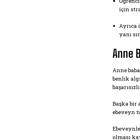
Öğrenci
için str
Ayrıca 
yanı sı
Anne 
Anne baba 
benlik al
başarısızl
Başka bir 
ebeveyn t
Ebeveynler
olması ka