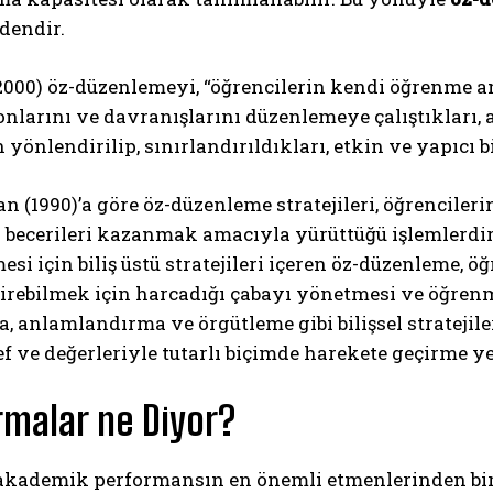
dendir.
2000) öz-düzenlemeyi, “öğrencilerin kendi ö
ğrenme ama
larını ve davranışlarını düzenlemeye çalıştıkları, 
 yönlendirilip, sınırlandırıldıkları, etkin ve yapıcı b
(1990)’a göre öz-düzenleme stratejileri, öğrencileri
a becerileri kazanmak amacıyla yürüttüğü işlemlerdir.
mesi için biliş üstü stratejileri içeren öz-düzenleme, 
tirebilmek için harcadığı çabayı yönetmesi ve öğren
, anlamlandırma ve örgütleme gibi bilişsel stratejiler
f ve değerleriyle tutarlı biçimde harekete geçirme y
rmalar ne Diyor?
 akademik performansın en önemli etmenlerinden bir