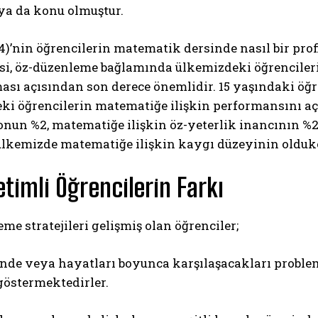
ya da konu olmuştur.
)’nin öğrencilerin matematik dersinde nasıl bir profi
esi, öz-düzenleme bağlamında ülkemizdeki öğrenciler
ası açısından son derece önemlidir. 15 yaşındaki öğr
ki öğrencilerin matematiğe ilişkin performansını aç
un %2, matematiğe ilişkin öz-yeterlik inancının %26
 ülkemizde matematiğe ilişkin kaygı düzeyinin olduk
ABONE OL
timli Öğrencilerin Farkı
Gizlilik politikasını
okudum, onaylıyorum.
me stratejileri gelişmiş olan öğrenciler;
inde veya hayatları boyunca karşılaşacakları proble
göstermektedirler.