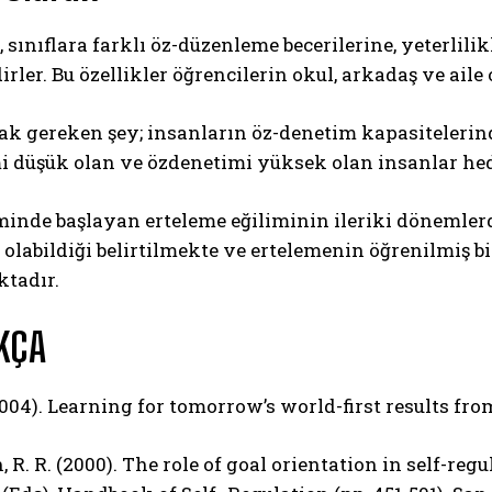
, sınıflara farklı öz-düzenleme becerilerine, yeterli
rler. Bu özellikler öğrencilerin okul, arkadaş ve ai
 gereken şey; insanların öz-denetim kapasitelerinde
 düşük olan ve özdenetimi yüksek olan insanlar hedef
inde başlayan erteleme eğiliminin ileriki dönemlerd
 olabildiği belirtilmekte ve ertelemenin öğrenilmiş b
ktadır.
KÇA
004). Learning for tomorrow’s world-first results from
, R. R. (2000). The role of goal orientation in self-regu