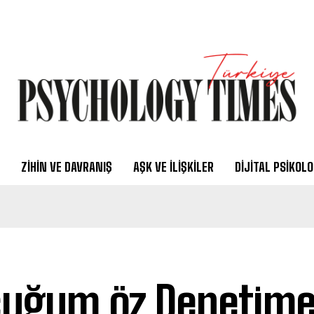
ZIHIN VE DAVRANIŞ
AŞK VE İLIŞKILER
DIJITAL PSIKOLO
uğum öz Denetime