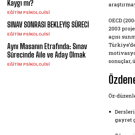
Kaygı mı?
araştırma
EĞITIM PSIKOLOJISI
OECD (2004
SINAV SONRASI BEKLEYİŞ SÜRECİ
2003 proj
EĞITIM PSIKOLOJISI
açısı sunm
Türkiye’de
Aynı Masanın Etrafında: Sınav
motivasyon
Sürecinde Aile ve Aday Olmak
sonuçlar,
EĞITIM PSIKOLOJISI
Özdene
Öz-düzenle
Dersler
gayret 