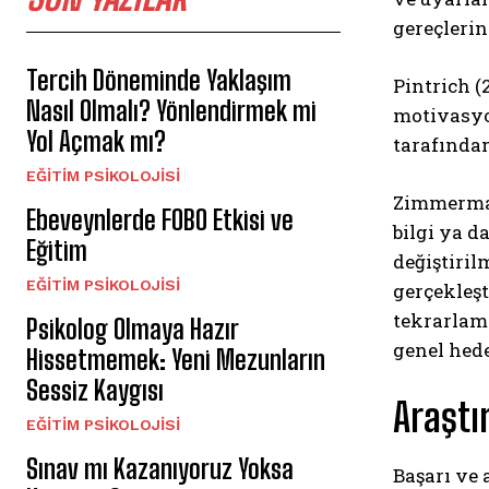
gereçlerin
Tercih Döneminde Yaklaşım
Pintrich (
Nasıl Olmalı? Yönlendirmek mi
motivasyon
Yol Açmak mı?
tarafından
EĞITIM PSIKOLOJISI
Zimmerman 
Ebeveynlerde FOBO Etkisi ve
bilgi ya d
Eğitim
değiştiril
EĞITIM PSIKOLOJISI
gerçekleş
tekrarlama
Psikolog Olmaya Hazır
genel hede
Hissetmemek: Yeni Mezunların
Sessiz Kaygısı
Araştı
EĞITIM PSIKOLOJISI
Sınav mı Kazanıyoruz Yoksa
Başarı ve