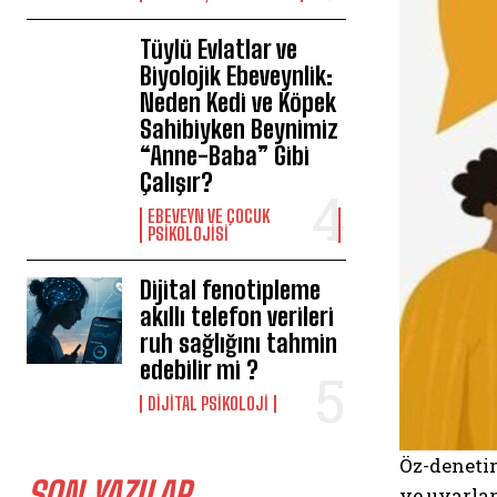
Tüylü Evlatlar ve
Biyolojik Ebeveynlik:
Neden Kedi ve Köpek
Sahibiyken Beynimiz
“Anne-Baba” Gibi
Çalışır?
EBEVEYN VE ÇOCUK
PSIKOLOJISI
Dijital fenotipleme
akıllı telefon verileri
ruh sağlığını tahmin
edebilir mi ?
DIJITAL PSIKOLOJI
Öz-denetim
SON YAZILAR
ve uyarla