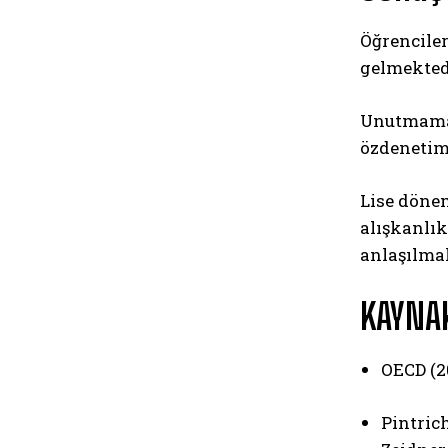
Öğrenciler
gelmektedi
Unutmamak
özdenetimi
Lise dönem
alışkanlık
anlaşılma
KAYNA
OECD (2
Pintrich