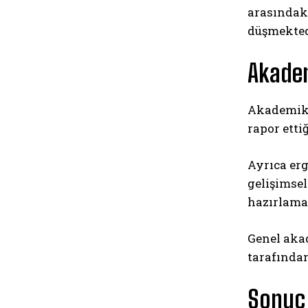
arasındaki
düşmekted
Akadem
Akademik 
rapor etti
Ayrıca erg
gelişimse
hazırlama
Genel aka
tarafından
Sonuç