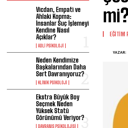
mi
Vicdan, Empati ve
Ahlaki Kopma:
İnsanlar Suç İşlemeyi
Kendine Nasıl
EĞITIM 
Açıklar?
ADLI PSIKOLOJI
YAZAR:
Neden Kendimize
Başkalarından Daha
Sert Davranıyoruz?
KLINIK PSIKOLOJI
Ekstra Büyük Boy
Seçmek Neden
Yüksek Statü
Görünümü Veriyor?
DAVRANIŞ PSIKOLOJISI