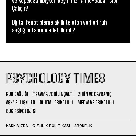
ve Köpek Sahibiyken Beynimiz “Anne-Baba” Gibi
Çalışır?
Dijital fenotipleme akıllı telefon verileri ruh
sağlığını tahmin edebilir mi ?
PSYCHOLOGY TIMES
RUH SAĞLIĞI
TRAVMA VE BILINÇALTI
ZIHIN VE DAVRANIŞ
AŞK VE İLIŞKILER
DIJITAL PSIKOLOJI
MEDYA VE PSIKOLOJI
SUÇ PSIKOLOJISI
HAKKIMIZDA
GIZLILIK POLITIKASI
ABONELIK