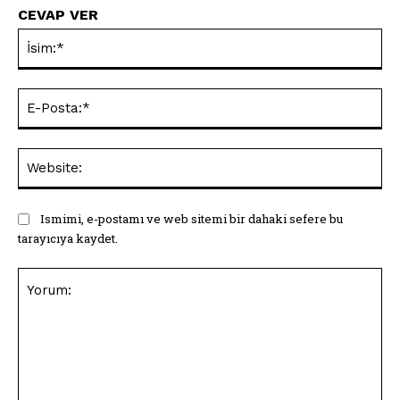
CEVAP VER
İsi
E-
Pos
Web
Ismimi, e-postamı ve web sitemi bir dahaki sefere bu
tarayıcıya kaydet.