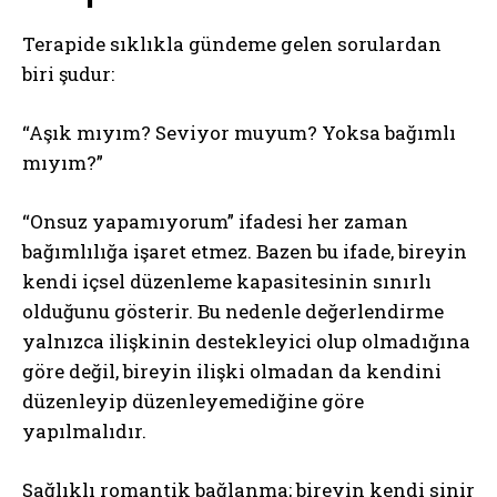
Terapide sıklıkla gündeme gelen sorulardan
biri şudur:
“Aşık mıyım? Seviyor muyum? Yoksa bağımlı
mıyım?”
“Onsuz yapamıyorum” ifadesi her zaman
bağımlılığa işaret etmez. Bazen bu ifade, bireyin
kendi içsel düzenleme kapasitesinin sınırlı
olduğunu gösterir. Bu nedenle değerlendirme
yalnızca ilişkinin destekleyici olup olmadığına
göre değil, bireyin ilişki olmadan da kendini
düzenleyip düzenleyemediğine göre
ABONE OL
yapılmalıdır.
Gizlilik politikasını
okudum, onaylıyorum.
Sağlıklı romantik bağlanma; bireyin kendi sinir