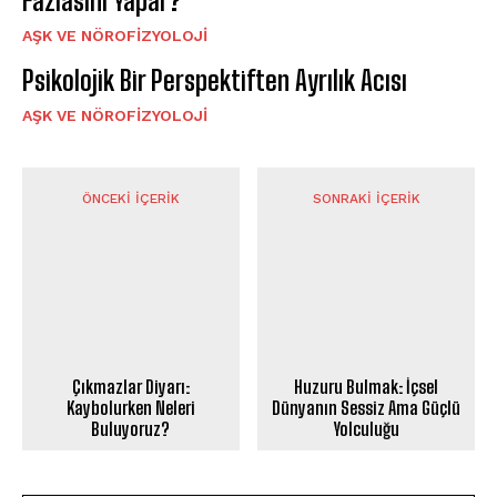
Fazlasını Yapar?
AŞK VE NÖROFIZYOLOJI
Psikolojik Bir Perspektiften Ayrılık Acısı
AŞK VE NÖROFIZYOLOJI
ÖNCEKI İÇERIK
SONRAKI İÇERIK
Çıkmazlar Diyarı:
Huzuru Bulmak: İçsel
Kaybolurken Neleri
Dünyanın Sessiz Ama Güçlü
Buluyoruz?
Yolculuğu