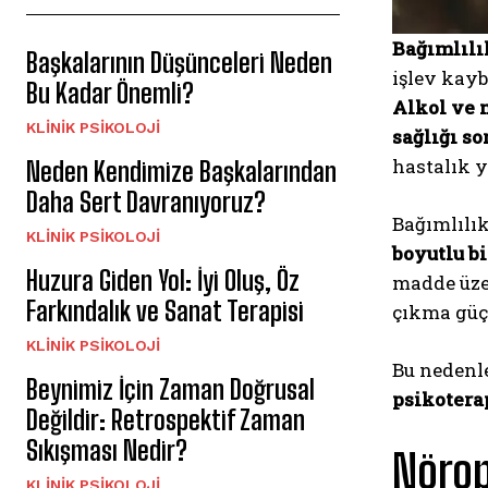
Bağımlılı
Başkalarının Düşünceleri Neden
işlev kay
Bu Kadar Önemli?
Alkol ve 
KLINIK PSIKOLOJI
sağlığı so
hastalık 
Neden Kendimize Başkalarından
Daha Sert Davranıyoruz?
Bağımlılık
KLINIK PSIKOLOJI
boyutlu b
Huzura Giden Yol: İyi Oluş, Öz
madde üze
Farkındalık ve Sanat Terapisi
çıkma güçl
KLINIK PSIKOLOJI
Bu nedenle
Beynimiz İçin Zaman Doğrusal
psikotera
Değildir: Retrospektif Zaman
Sıkışması Nedir?
Nörop
KLINIK PSIKOLOJI