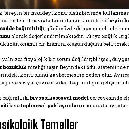
k
, bireyin bir maddeyi kontrolsüz biçimde kullanmas
bına neden olmasıyla tanımlanan kronik bir
beyin ha
madde bağımlılığı
, günümüzde dünya genelinde hem 
runu
olarak değerlendirilmektedir. Dünya Sağlık Örg
yükünün önemli bir kısmını oluşturduğunu belirtmekt
 yalnızca fizyolojik bir sorun değildir; bilişsel, duy
ir bozukluk
niteliği taşır. Beyindeki ödül sistemind
rindeki kontrolünü kaybetmesine neden olur. Ayrıca
üğü ve sosyal çevre etkileri bağımlılığın gelişiminde 
 bağımlılık,
biyopsikososyal model
çerçevesinde ele
pötik
ve
toplumsal yaklaşımların
bir arada uygula
sikolojik Temeller