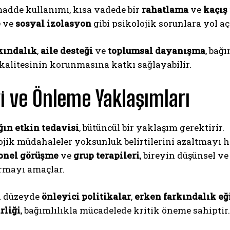
madde kullanımı, kısa vadede bir
rahatlama
ve
kaçış 
e
ve
sosyal izolasyon
gibi psikolojik sorunlara yol aç
kındalık
,
aile desteği
ve
toplumsal dayanışma
, bağ
kalitesinin korunmasına katkı sağlayabilir.
i ve Önleme Yaklaşımları
ğın etkin tedavisi
, bütüncül bir yaklaşım gerektirir.
jik müdahaleler yoksunluk belirtilerini azaltmayı h
onel görüşme
ve
grup terapileri
, bireyin düşünsel v
rmayı amaçlar.
l düzeyde
önleyici politikalar
,
erken farkındalık eğ
rliği
, bağımlılıkla mücadelede kritik öneme sahiptir.