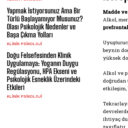
Yapmak İstiyorsunuz Ama Bir
Madde ve 
Türlü Başlayamıyor Musunuz?
Alkol, mer
Olası Psikolojik Nedenler ve
prefronta
Başa Çıkma Yolları
Uyuşturucu
KLINIK PSIKOLOJI
beynin doğ
Doğu Felsefesinden Klinik
yüksek do
Uygulamaya: Yoganın Duygu
Regülasyonu, HPA Ekseni ve
Alkol ve 
Psikolojik Esneklik Üzerindeki
doğrudan u
Etkileri
etkileşim,
KLINIK PSIKOLOJI
Tekrarlay
devrelerd
ihtiyaç du
zayıflatır.