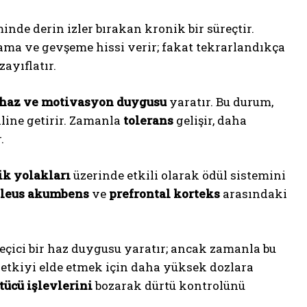
nde derin izler bırakan kronik bir süreçtir.
lama ve gevşeme hissi verir; fakat tekrarlandıkça
ayıflatır.
haz ve motivasyon duygusu
yaratır. Bu durum,
line getirir. Zamanla
tolerans
gelişir, daha
.
k yolakları
üzerinde etkili olarak ödül sistemini
leus akumbens
ve
prefrontal korteks
arasındaki
çici bir haz duygusu yaratır; ancak zamanla bu
 etkiyi elde etmek için daha yüksek dozlara
tücü işlevlerini
bozarak dürtü kontrolünü