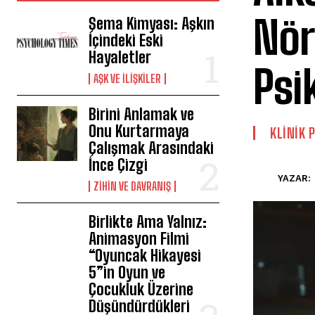
Nör
Şema Kimyası: Aşkın
İçindeki Eski
Hayaletler
Psi
AŞK VE İLIŞKILER
Birini Anlamak ve
Onu Kurtarmaya
KLINIK 
Çalışmak Arasındaki
İnce Çizgi
YAZAR:
⁠ZIHIN VE DAVRANIŞ
Birlikte Ama Yalnız:
Animasyon Filmi
“Oyuncak Hikayesi
5”in Oyun ve
Çocukluk Üzerine
Düşündürdükleri