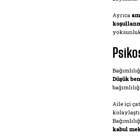
Ayrıca
am
koşullanm
yoksunluk 
Psiko
Bağımlılığ
Düşük ben
bağımlılığ
Aile içi ç
kolaylaştır
Bağımlılı
kabul me