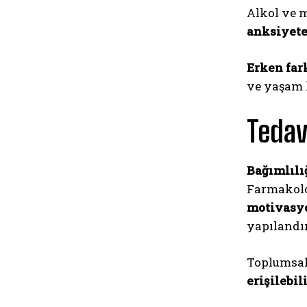
Alkol ve 
anksiyet
Erken far
ve yaşam 
Tedav
Bağımlılı
Farmakolo
motivasy
yapılandı
Toplumsa
erişilebili