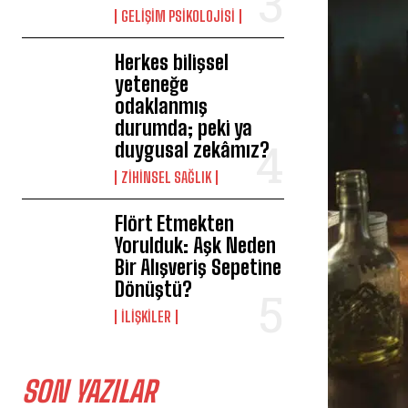
GELIŞIM PSIKOLOJISI
Herkes bilişsel
yeteneğe
odaklanmış
durumda; peki ya
duygusal zekâmız?
ZIHINSEL SAĞLIK
Flört Etmekten
Yorulduk: Aşk Neden
Bir Alışveriş Sepetine
Dönüştü?
İLIŞKILER
SON YAZILAR