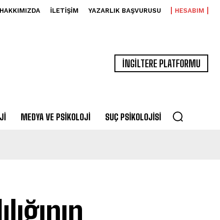
HAKKIMIZDA
İLETIŞIM
YAZARLIK BAŞVURUSU
HESABIM
İNGİLTERE PLATFORMU
JI
MEDYA VE PSIKOLOJI
SUÇ PSIKOLOJISI
lığının