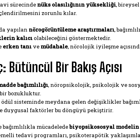
davi sürecinde
nüks olasılığının yüksekliği
, bireys
çlendirilmesini zorunlu kılar.
rda yapılan
nörogörüntüleme araştırmaları
, bağımlıl
lerin kalıcı
olabileceğini göstermektedir.
e
erken tanı
ve
müdahale
, nörolojik iyileşme açısın
: Bütüncül Bir Bakış Açısı
madde bağımlılığı
, nöropsikolojik, psikolojik ve sos
ir bozukluktur.
ödül sisteminde meydana gelen değişiklikler bağımlı
e duygusal faktörler bu döngüyü pekiştirir.
e bağımlılıkla mücadelede
biyopsikososyal modelin 
emelli tedavi programları, psikoterapötik yaklaşıml