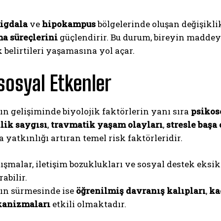
igdala
ve
hipokampus
bölgelerinde oluşan değişiklikl
a süreçlerini
güçlendirir. Bu durum, bireyin madde
belirtileri yaşamasına yol açar.
sosyal Etkenler
ın gelişiminde biyolojik faktörlerin yanı sıra
psikos
lik saygısı
,
travmatik yaşam olayları
,
stresle başa
a yatkınlığı artıran temel risk faktörleridir.
atışmalar, iletişim bozuklukları ve sosyal destek eks
abilir.
ğın sürmesinde ise
öğrenilmiş davranış kalıpları
,
ka
kanizmaları
etkili olmaktadır.