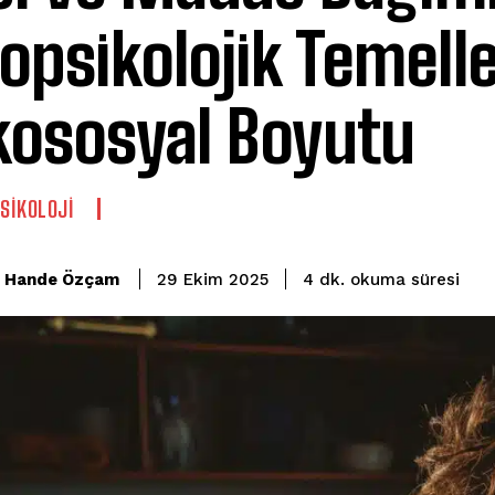
opsikolojik Temelle
kososyal Boyutu
PSIKOLOJI
okuma süresi
Hande Özçam
4
dk.
29 Ekim 2025