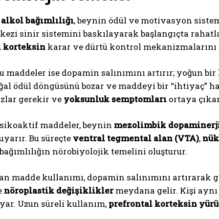
alkol bağımlılığı
, beynin ödül ve motivasyon sistemi
kezi sinir sistemini baskılayarak başlangıçta rahat
l korteksin
karar ve dürtü kontrol mekanizmalarını z
 maddeler ise dopamin salınımını artırır; yoğun bir
al ödül döngüsünü bozar ve maddeyi bir “ihtiyaç” ha
zlar gerekir ve
yoksunluk semptomları
ortaya çıkar
ABONE OL
psikoaktif maddeler, beynin
mezolimbik dopaminerji
Gizlilik politikasını
okudum, onaylıyorum.
yarır. Bu süreçte
ventral tegmental alan (VTA)
,
nük
 bağımlılığın nörobiyolojik temelini oluşturur.
an madde kullanımı, dopamin salınımını artırarak ge
e
nöroplastik değişiklikler
meydana gelir. Kişi aynı
yar. Uzun süreli kullanım,
prefrontal korteksin yürü