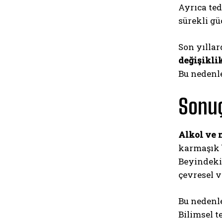
Ayrıca te
sürekli gü
Son yılla
değişiklik
Bu nedenl
Sonuç
Alkol ve 
karmaşık b
Beyindeki 
çevresel v
Bu nedenl
Bilimsel t