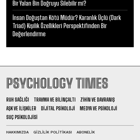
Bir Yalan Bin Doğruyu Silebilir mi?
İnsan Doğuştan Kötü Müdür? Karanlık Üçlü (Dark
Triad) Kişilik Özellikleri Perspektifinden Bir
Değerlendirme
PSYCHOLOGY TIMES
RUH SAĞLIĞI
TRAVMA VE BILINÇALTI
ZIHIN VE DAVRANIŞ
AŞK VE İLIŞKILER
DIJITAL PSIKOLOJI
MEDYA VE PSIKOLOJI
SUÇ PSIKOLOJISI
HAKKIMIZDA
GIZLILIK POLITIKASI
ABONELIK