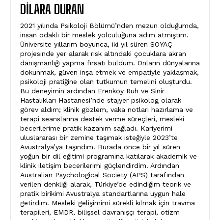
DILARA DURAN
2021 yılında Psikoloji Bölümü’nden mezun olduğumda,
insan odaklı bir meslek yolculuğuna adım atmıştım.
Üniversite yıllarım boyunca, iki yıl süren SOYAÇ
projesinde yer alarak risk altındaki çocuklara akran
danışmanlığı yapma fırsatı buldum. Onların dünyalarına
dokunmak, güven inşa etmek ve empatiyle yaklaşmak,
psikoloji pratiğine olan tutkumun temelini oluşturdu.
Bu deneyimin ardından Erenköy Ruh ve Sinir
Hastalıkları Hastanesi’nde stajyer psikolog olarak
görev aldım; klinik gözlem, vaka notları hazırlama ve
terapi seanslarına destek verme süreçleri, mesleki
becerilerime pratik kazanım sağladı. Kariyerimi
uluslararası bir zemine taşımak isteğiyle 2023’te
Avustralya’ya taşındım. Burada önce bir yıl süren
yoğun bir dil eğitimi programına katılarak akademik ve
klinik iletişim becerilerimi güçlendirdim. Ardından
Australian Psychological Society (APS) tarafından
verilen denkliği alarak, Türkiye’de edindiğim teorik ve
pratik birikimi Avustralya standartlarına uygun hale
getirdim. Mesleki gelişimimi sürekli kılmak için travma
terapileri, EMDR, bilişsel davranışçı terapi, otizm