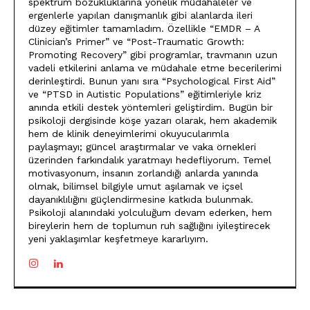
spektrum bozukluklarına yönelik müdahaleler ve
ergenlerle yapılan danışmanlık gibi alanlarda ileri
düzey eğitimler tamamladım. Özellikle “EMDR – A
Clinician’s Primer” ve “Post-Traumatic Growth:
Promoting Recovery” gibi programlar, travmanın uzun
vadeli etkilerini anlama ve müdahale etme becerilerimi
derinleştirdi. Bunun yanı sıra “Psychological First Aid”
ve “PTSD in Autistic Populations” eğitimleriyle kriz
anında etkili destek yöntemleri geliştirdim. Bugün bir
psikoloji dergisinde köşe yazarı olarak, hem akademik
hem de klinik deneyimlerimi okuyucularımla
paylaşmayı; güncel araştırmalar ve vaka örnekleri
üzerinden farkındalık yaratmayı hedefliyorum. Temel
motivasyonum, insanın zorlandığı anlarda yanında
olmak, bilimsel bilgiyle umut aşılamak ve içsel
dayanıklılığını güçlendirmesine katkıda bulunmak.
Psikoloji alanındaki yolculuğum devam ederken, hem
bireylerin hem de toplumun ruh sağlığını iyileştirecek
yeni yaklaşımlar keşfetmeye kararlıyım.