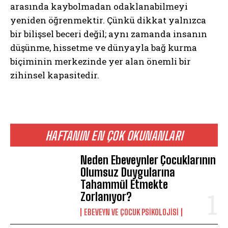
arasında kaybolmadan odaklanabilmeyi
yeniden öğrenmektir. Çünkü dikkat yalnızca
bir bilişsel beceri değil; aynı zamanda insanın
düşünme, hissetme ve dünyayla bağ kurma
biçiminin merkezinde yer alan önemli bir
zihinsel kapasitedir.
HAFTANIN EN ÇOK OKUNANLARI
Neden Ebeveynler Çocuklarının
Olumsuz Duygularına
Tahammül Etmekte
Zorlanıyor?
ABONE OL
EBEVEYN VE ÇOCUK PSIKOLOJISI
Gizlilik politikasını
okudum, onaylıyorum.