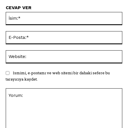
CEVAP VER
İsi
E-
Pos
Web
Ismimi, e-postamı ve web sitemi bir dahaki sefere bu
tarayıcıya kaydet.